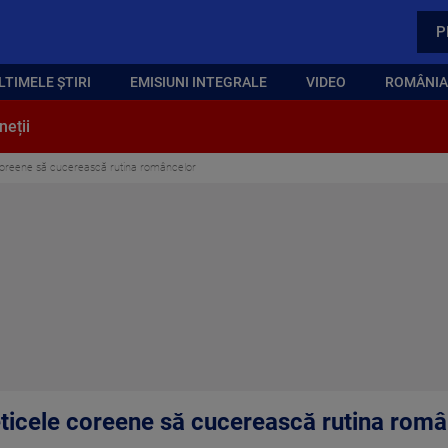
P
LTIMELE ȘTIRI
EMISIUNI INTEGRALE
VIDEO
ROMÂNIA,
neții
coreene să cucerească rutina româncelor
ticele coreene să cucerească rutina româ