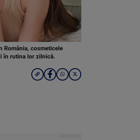
 din România, cosmeticele
în rutina lor zilnică.