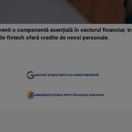
 devenit o componentă esențială în sectorul financiar,
ile fintech oferă credite de nevoi personale.
ADAUGĂ ȘTIRILE PROTV CA SURSĂ PREFERATĂ
URMĂREȘTE ȘTIRILE PROTV ÎN GOOGLE DISCOVER