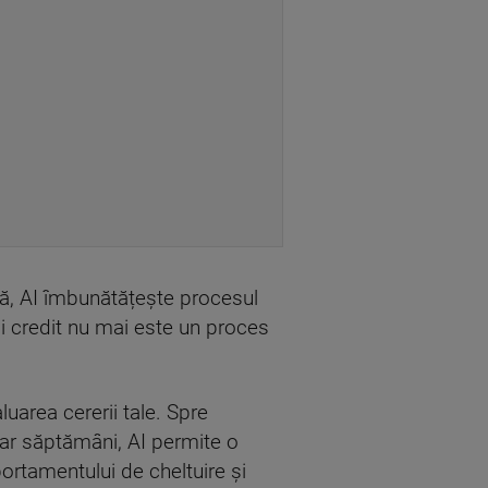
ată, AI îmbunătățește procesul
nui credit nu mai este un proces
luarea cererii tale. Spre
iar săptămâni, AI permite o
mportamentului de cheltuire și