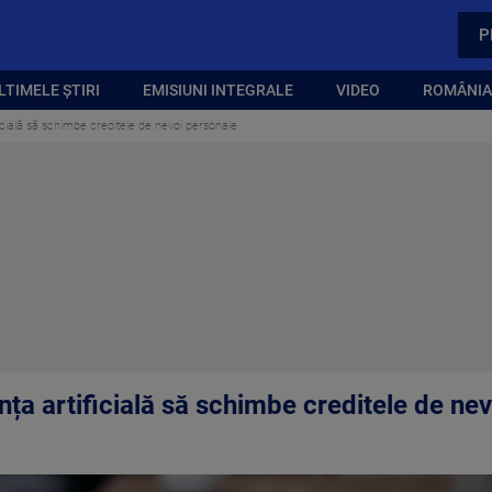
P
LTIMELE ȘTIRI
EMISIUNI INTEGRALE
VIDEO
ROMÂNIA,
ficială să schimbe creditele de nevoi personale
ența artificială să schimbe creditele de ne