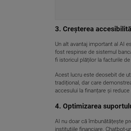
3. Creșterea accesibilităț
Un alt avantaj important al AI es
fost respinse de sistemul bancar
fi istoricul plăților la facturile 
Acest lucru este deosebit de uti
tradițional, dar care demonstre
accesului la finanțare și reduce 
4. Optimizarea suportulu
AI nu doar că îmbunătățește proc
instituțiile financiare. Chatbot-u