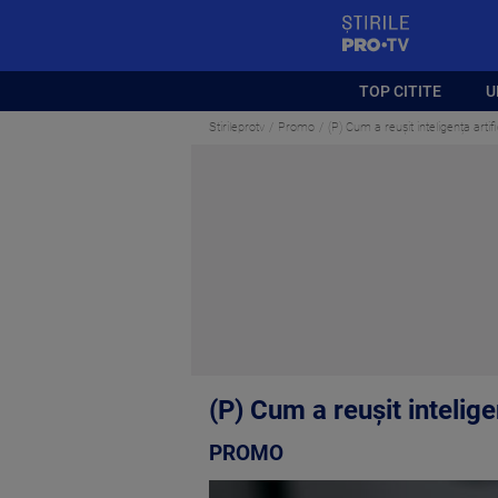
StirilePROTV
TOP CITITE
U
Stirileprotv
Promo
(P) Cum a reușit inteligența arti
(P) Cum a reușit intelig
PROMO