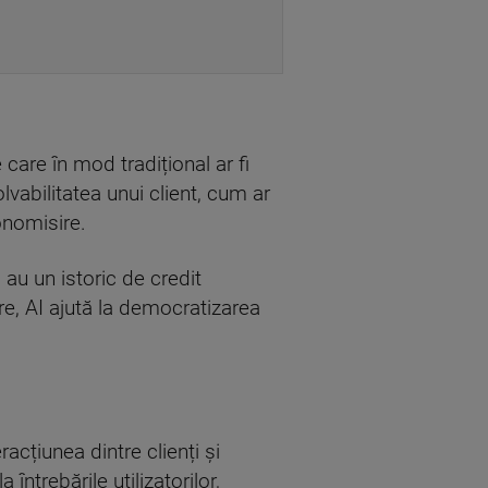
 care în mod tradițional ar fi
lvabilitatea unui client, cum ar
conomisire.
au un istoric de credit
e, AI ajută la democratizarea
acțiunea dintre clienți și
întrebările utilizatorilor,