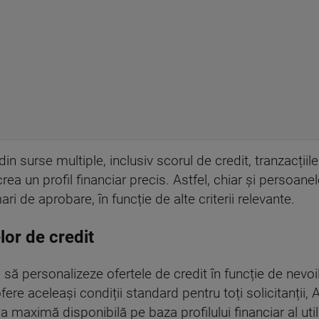
n surse multiple, inclusiv scorul de credit, tranzacțiile
crea un profil financiar precis. Astfel, chiar și persoanel
i de aprobare, în funcție de alte criterii relevante.
lor de credit
are să personalizeze ofertele de credit în funcție de nev
fere aceleași condiții standard pentru toți solicitanții, 
aximă disponibilă pe baza profilului financiar al utili