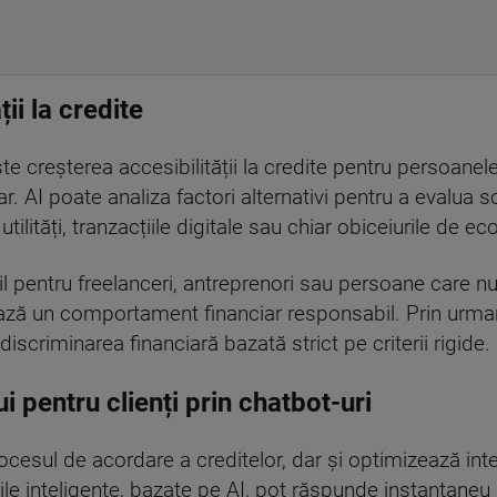
ii la credite
te creșterea accesibilității la credite pentru persoanele
. AI poate analiza factori alternativi pentru a evalua so
de utilități, tranzacțiile digitale sau chiar obiceiurile de e
l pentru freelanceri, antreprenori sau persoane care nu 
ază un comportament financiar responsabil. Prin urmar
discriminarea financiară bazată strict pe criterii rigide.
i pentru clienți prin chatbot-uri
esul de acordare a creditelor, dar și optimizează inter
rile inteligente, bazate pe AI, pot răspunde instantaneu la 