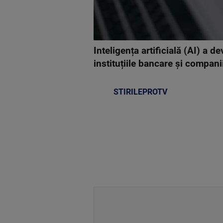
Inteligența artificială (AI) a
instituțiile bancare și compani
STIRILEPROTV