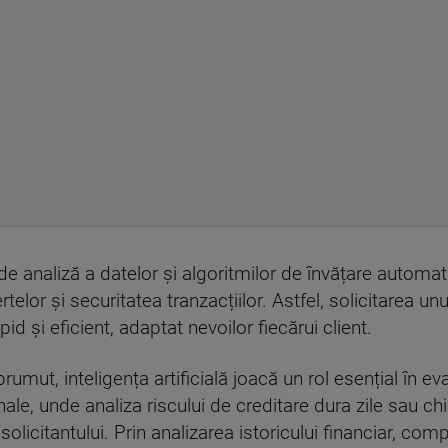
 de analiză a datelor și algoritmilor de învățare autom
telor și securitatea tranzacțiilor. Astfel, solicitarea u
pid și eficient, adaptat nevoilor fiecărui client.
umut, inteligența artificială joacă un rol esențial în eva
ale, unde analiza riscului de creditare dura zile sau ch
solicitantului. Prin analizarea istoricului financiar, co