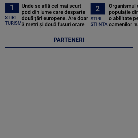
Unde se află cel mai scurt
Organismul 
1
2
pod din lume care desparte
populație di
STIRI
două țări europene. Are doar
o abilitate p
STIRI
TURISM
3 metri și două fusuri orare
oamenilor nu
STIINTA
PARTENERI