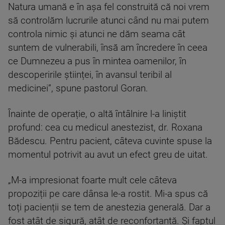
Natura umană e în așa fel construită că noi vrem
să controlăm lucrurile atunci când nu mai putem
controla nimic și atunci ne dăm seama cât
suntem de vulnerabili, însă am încredere în ceea
ce Dumnezeu a pus în mintea oamenilor, în
descoperirile științei, în avansul teribil al
medicinei”, spune pastorul Goran.
Înainte de operație, o altă întâlnire l-a liniștit
profund: cea cu medicul anestezist, dr. Roxana
Bădescu. Pentru pacient, câteva cuvinte spuse la
momentul potrivit au avut un efect greu de uitat.
„M-a impresionat foarte mult cele câteva
propoziții pe care dânsa le-a rostit. Mi-a spus că
toți pacienții se tem de anestezia generală. Dar a
fost atât de sigură, atât de reconfortantă. Și faptul