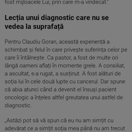
fost mijloacele Lui, prin care m-a vindecat.”
Lecția unui diagnostic care nu se
vedea la suprafață
Pentru Claudiu Goran, această experiență a
schimbat și felul în care privește suferința celor pe
care îi întâlnește. Ca pastor, a fost de multe ori
lângă oameni aflați în momente grele. A consiliat,
a ascultat, s-a rugat, a susținut. A fost alături de
soția lui în cele două lupte cu cancerul. Dar spune
că abia atunci când a devenit el însuși pacient
oncologic a înțeles altfel greutatea unui astfel de
diagnostic.
„Astăzi pot să vă spun că eu nu am simțit cu
adevărat ce a simțit soția mea până nu am trecut