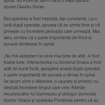
spital. Au încercat să-mi facă o viață ușoară”,
spune Claudiu Goran.
Recuperarea a fost treptată, dar constantă. La o
lună după operație, spunea că se simte bine și că
privește cu încredere perioada care urmează. Mai
ales, simțea că o parte importantă din frică și
povară rămăsese în spital.
„Nu mă așteptam la ceva mai bine de atât. A fost
foarte bine. Interacțiunea cu doctorul Onaca a fost
atât de bună încât, ajungând acasă după operație,
o parte importantă din povară a rămas în spital.
Iar acum simt o eliberare, o ușurare și privesc cu
destulă încredere timpul care vine. Rămân
recunoscător lui Dumnezeu și desigur domnului
doctor Onaca și spitalului Ponderas pentru că au