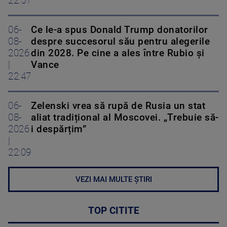
22:51
06-
Ce le-a spus Donald Trump donatorilor
08-
despre succesorul său pentru alegerile
2026
din 2028. Pe cine a ales între Rubio și
|
Vance
22:47
06-
Zelenski vrea să rupă de Rusia un stat
08-
aliat tradițional al Moscovei. „Trebuie să-
2026
i despărțim”
|
22:09
VEZI MAI MULTE ȘTIRI
TOP CITITE