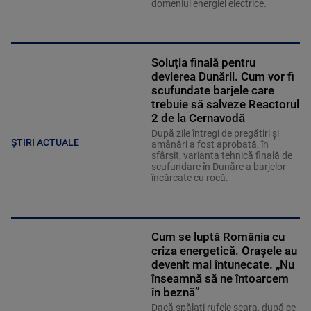
domeniul energiei electrice.
Soluția finală pentru
devierea Dunării. Cum vor fi
scufundate barjele care
trebuie să salveze Reactorul
2 de la Cernavodă
După zile întregi de pregătiri și
ȘTIRI ACTUALE
amânări a fost aprobată, în
sfârșit, varianta tehnică finală de
scufundare în Dunăre a barjelor
încărcate cu rocă.
Cum se luptă România cu
criza energetică. Orașele au
devenit mai întunecate. „Nu
înseamnă să ne întoarcem
în beznă”
Dacă spălați rufele seara, după ce