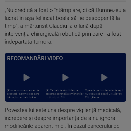
„Nu cred că a fost o întâmplare, ci că Dumnezeu a
lucrat în așa fel încât boala să fie descoperită la
timp”, a mărturisit Claudiu la o lună după
intervenția chirurgicală robotică prin care i-a fost
îndepărtată tumora.
RECOMANDĂRI VIDEO
(P) Adenom sau cancer de
(P) Ce trebuie să știi despre
Operația pentru deviația de sept
prostată? Semnele pe care
testarea genetică a embrionilor
nu trebuie să doară Dr. Răzvan
bărbații nu ar trebui să le ...
obținuți prin FIV
Filip: „Peste ...
Povestea lui este una despre vigilență medicală,
încredere și despre importanța de a nu ignora
modificările aparent mici. În cazul cancerului de