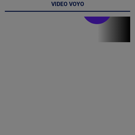
VIDEO VOYO
Stirile PRO TV
Stirile PRO
TV # 19.00 -
06 August
2026
MAI
MULTE
DETALII