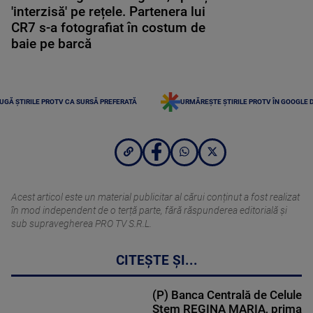
'interzisă' pe rețele. Partenera lui
CR7 s-a fotografiat în costum de
baie pe barcă
UGĂ ȘTIRILE PROTV CA SURSĂ PREFERATĂ
URMĂREȘTE ȘTIRILE PROTV ÎN GOOGLE 
Acest articol este un material publicitar al cărui conținut a fost realizat
în mod independent de o terță parte, fără răspunderea editorială şi
sub supravegherea PRO TV S.R.L.
CITEȘTE ȘI...
(P) Banca Centrală de Celule
Stem REGINA MARIA, prima