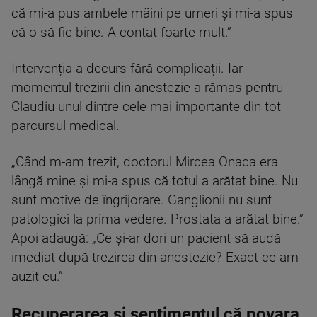
că mi-a pus ambele mâini pe umeri și mi-a spus
că o să fie bine. A contat foarte mult.”
Intervenția a decurs fără complicații. Iar
momentul trezirii din anestezie a rămas pentru
Claudiu unul dintre cele mai importante din tot
parcursul medical.
„Când m-am trezit, doctorul Mircea Onaca era
lângă mine și mi-a spus că totul a arătat bine. Nu
sunt motive de îngrijorare. Ganglionii nu sunt
patologici la prima vedere. Prostata a arătat bine.”
Apoi adaugă: „Ce și-ar dori un pacient să audă
imediat după trezirea din anestezie? Exact ce-am
auzit eu.”
Recuperarea și sentimentul că povara