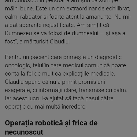
am cunoscut în persoană am știu că sunt pe
mâini bune. Este un om extraordinar de echilibrat,
calm, răbdător și foarte atent la amănunte. Nu mi-
a dat speranțe nejustificate. Am simțit că
Dumnezeu se va folosi de dumnealui — și așa a
fost”, a mărturisit Claudiu.
Pentru un pacient care primește un diagnostic
oncologic, felul în care medicul comunică poate
conta la fel de mult ca explicațiile medicale.
Claudiu spune că nu a primit promisiuni
exagerate, ci informații clare, transmise cu calm.
Iar acest lucru l-a ajutat să facă pasul către
operație cu mai multă încredere.
Operația robotică și frica de
necunoscut