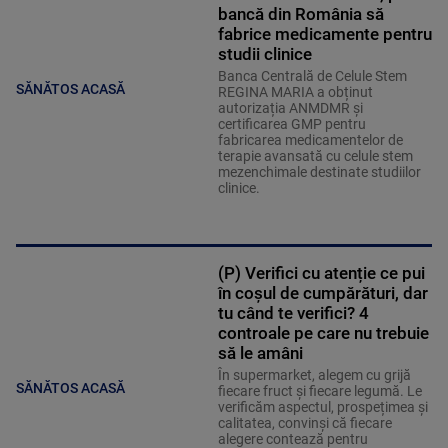
bancă din România să
fabrice medicamente pentru
studii clinice
Banca Centrală de Celule Stem
SĂNĂTOS ACASĂ
REGINA MARIA a obținut
autorizația ANMDMR și
certificarea GMP pentru
fabricarea medicamentelor de
terapie avansată cu celule stem
mezenchimale destinate studiilor
clinice.
(P) Verifici cu atenție ce pui
în coșul de cumpărături, dar
tu când te verifici? 4
controale pe care nu trebuie
să le amâni
În supermarket, alegem cu grijă
SĂNĂTOS ACASĂ
fiecare fruct și fiecare legumă. Le
verificăm aspectul, prospețimea și
calitatea, convinși că fiecare
alegere contează pentru