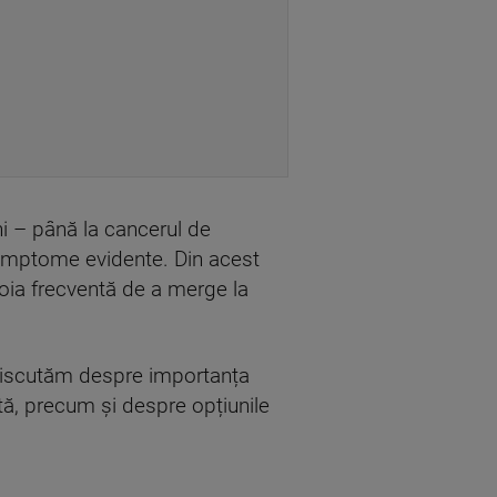
i – până la cancerul de
simptome evidente. Din acest
voia frecventă de a merge la
discutăm despre importanța
tă, precum și despre opțiunile