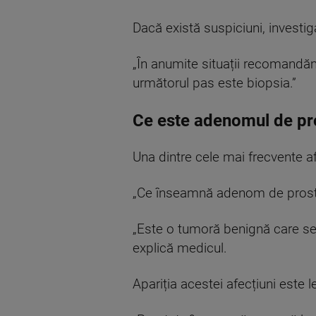
Dacă există suspiciuni, investiga
„În anumite situații recomandă
următorul pas este biopsia.”
Ce este adenomul de pr
Una dintre cele mai frecvente a
„Ce înseamnă adenom de prosta
„Este o tumoră benignă care se 
explică medicul.
Apariția acestei afecțiuni este 