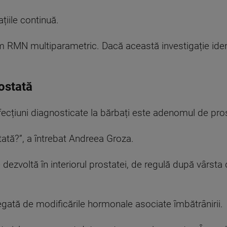
țiile continuă.
m RMN multiparametric. Dacă această investigație iden
ostată
fecțiuni diagnosticate la bărbați este adenomul de pro
tă?”, a întrebat Andreea Groza.
dezvoltă în interiorul prostatei, de regulă după vârsta 
legată de modificările hormonale asociate îmbătrânirii.