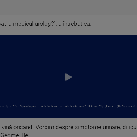
at la medicul urolog?”, a întrebat ea.
ținuți prin FIV
Operația pentru deviația de sept nu trebuie să doară Dr. Răzvan Filip: „Peste ...
(P) Endometrioz
vină oricând. Vorbim despre simptome urinare, dificultă
 George Tie.