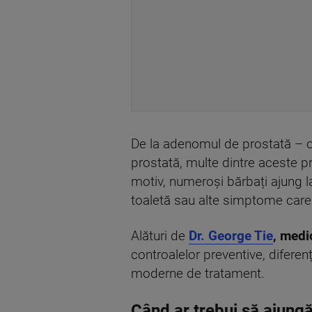
De la adenomul de prostată – o
prostată, multe dintre aceste 
motiv, numeroși bărbați ajung la
toaletă sau alte simptome care l
Alături de
Dr. George Tie
, medi
controalelor preventive, difere
moderne de tratament.
Când ar trebui să ajung