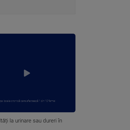
a: boala cronică care afectează 1 din 10 femei
ți la urinare sau dureri în