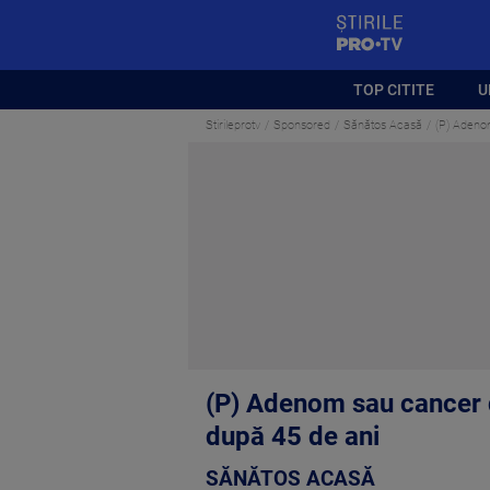
StirilePROTV
TOP CITITE
U
Stirileprotv
Sponsored
Sănătos Acasă
(P) Adenom
(P) Adenom sau cancer d
după 45 de ani
SĂNĂTOS ACASĂ