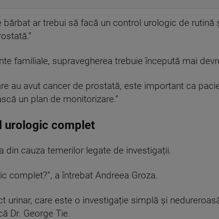
 bărbat ar trebui să facă un control urologic de rutină
ostată.”
te familiale, supravegherea trebuie începută mai dev
are au avut cancer de prostată, este important ca paci
ască un plan de monitorizare.”
l urologic complet
 din cauza temerilor legate de investigații.
ic complet?”, a întrebat Andreea Groza.
t urinar, care este o investigație simplă și nedureroa
ică Dr. George Tie.