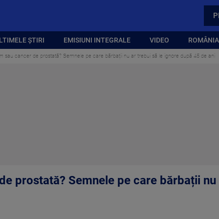
P
LTIMELE ȘTIRI
EMISIUNI INTEGRALE
VIDEO
ROMÂNIA,
 sau cancer de prostată? Semnele pe care bărbații nu ar trebui să le ignore după 45 de ani
e prostată? Semnele pe care bărbații nu a