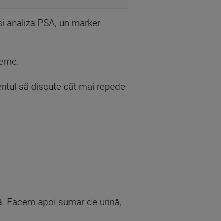
 și analiza PSA, un marker
reme.
entul să discute cât mai repede
să. Facem apoi sumar de urină,