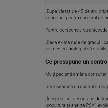
„După vârsta de 45 de ani, orice
important pentru cancerul de pr
Pentru persoanele cu anteceden
„Dacă există rude de gradul I c
cu medicul urolog și să stabile
Ce presupune un contro
Mulți pacienți amână consultația
„Ce înseamnă un control urolog
„Începem cu o ecografie de trac
urocultură și analiza PSA”, expl