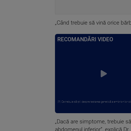
„Când trebuie să vină orice bărb
RECOMANDĂRI VIDEO
(P) Ce trebuie să știi despre testarea genetică a embrionilor ob
„Dacă are simptome, trebuie să 
abdomenul inferior”, explică Dr.