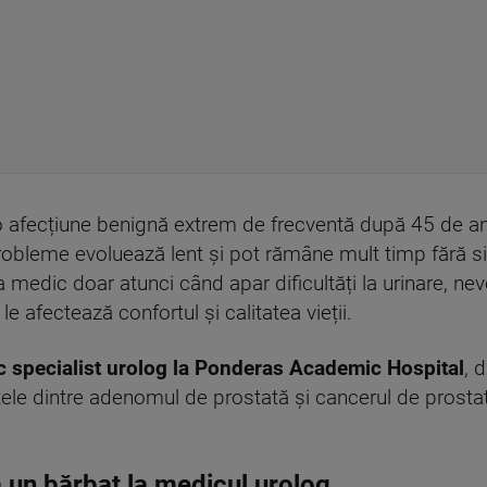
 afecțiune benignă extrem de frecventă după 45 de an
probleme evoluează lent și pot rămâne mult timp fără 
 medic doar atunci când apar dificultăți la urinare, ne
e afectează confortul și calitatea vieții.
c specialist urolog la Ponderas Academic Hospital
, 
nțele dintre adenomul de prostată și cancerul de prosta
ă un bărbat la medicul urolog