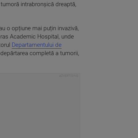
 tumoră intrabronșică dreaptă,
sau o opțiune mai puțin invazivă,
nderas Academic Hospital, unde
torul
Departamentului de
îndepărtarea completă a tumorii,