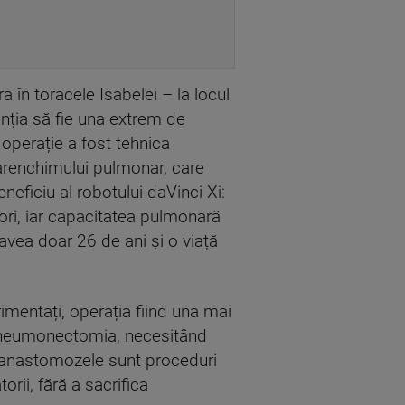
a în toracele Isabelei – la locul
venția să fie una extrem de
 operație a fost tehnica
arenchimului pulmonar, care
neficiu al robotului daVinci Xi:
riori, iar capacitatea pulmonară
 avea doar 26 de ani și o viață
imentați, operația fiind una mai
 pneumonectomia, necesitând
hoanastomozele sunt proceduri
rii, fără a sacrifica