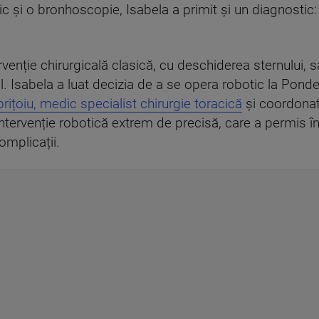
 și o bronhoscopie, Isabela a primit și un diagnostic:
.
ervenție chirurgicală clasică, cu deschiderea sternului, 
cal. Isabela a luat decizia de a se opera robotic la Po
brițoiu, medic specialist chirurgie toracică
și coordona
o intervenție robotică extrem de precisă, care a permis 
omplicații.