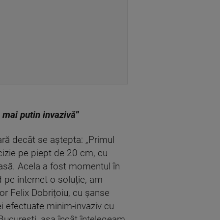
 mai putin invazivă
”
oară decât se aștepta: „Primul
izie pe piept de 20 cm, cu
eroasă. Acela a fost momentul în
 pe internet o soluție, am
r Felix Dobrițoiu, cu șanse
ei efectuate minim-invaziv cu
 București, așa încât înțelegeam