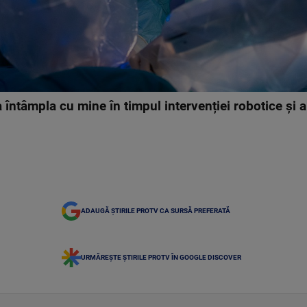
 întâmpla cu mine în timpul intervenției robotice și 
ADAUGĂ ȘTIRILE PROTV CA SURSĂ PREFERATĂ
URMĂREȘTE ȘTIRILE PROTV ÎN GOOGLE DISCOVER