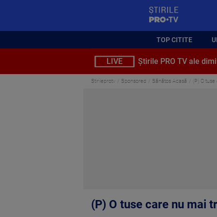
StirilePROTV
TOP CITITE
U
LIVE
Știrile PRO TV ale dimi
Stirileprotv
Sponsored
Sănătos Acasă
(P) O tuse
(P) O tuse care nu mai t