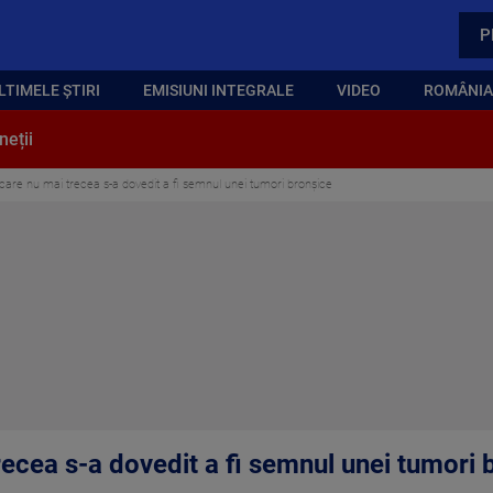
P
LTIMELE ȘTIRI
EMISIUNI INTEGRALE
VIDEO
ROMÂNIA,
neții
 care nu mai trecea s-a dovedit a fi semnul unei tumori bronșice
recea s-a dovedit a fi semnul unei tumori 