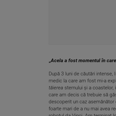
„
Acela a fost momentul în care
După 3 luni de căutări intense, 
medic la care am fost mi-a exp
tăierea
sternului și a coastelor,
care am decis că trebuie să găs
descoperit un caz asemănător c
foarte mari de a nu mai avea rec
robotul da Vinci. Am terminat In