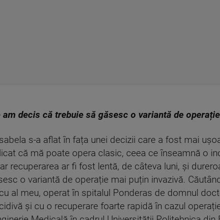
 am decis că trebuie să găsesc o variantă de operație
Isabela s-a aflat în fața unei decizii care a fost mai uș
licat că mă poate opera clasic, ceea ce înseamnă o inc
 iar recuperarea ar fi fost lentă, de câteva luni, și dur
esc o variantă de operație mai puțin invazivă. Căutând
u al meu, operat în spitalul Ponderas de domnul docto
idivă și cu o recuperare foarte rapidă în cazul operați
ginerie Medicală în cadrul Universității Politehnica din