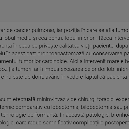
rar de cancer pulmonar, iar poziția în care se afla tumor
u lobul mediu și cea pentru lobul inferior - făcea inter
rența în ceea ce privește calitatea vieții pacientei după
țoiu în acest caz: bronhoanastomoză cu conservarea p
amentul tumorilor carcinoide. Aici a intervenit marele be
poziția tumorii ar fi impus excizarea celor doi lobi infe
care nu este de dorit, având în vedere faptul că pacienta
 acum efectuată minim-invaziv de chirurgi toracici exper
re tehnic comparativ cu lobectomia, bilobectomia sau
 și tehnologie performantă. În această patologie, bron
ogic, care reduc semnificativ complicațiile postoperato