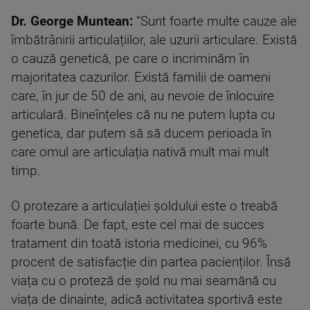
Dr.
George Muntean:
“Sunt foarte multe cauze ale
îmbătrânirii articulațiilor, ale uzurii articulare. Există
o cauză genetică, pe care o incriminăm în
majoritatea cazurilor. Există familii de oameni
care, în jur de 50 de ani, au nevoie de înlocuire
articulară. Bineînțeles că nu ne putem lupta cu
genetica, dar putem să să ducem perioada în
care omul are articulația nativă mult mai mult
timp.
O protezare a articulației șoldului este o treabă
foarte bună. De fapt, este cel mai de succes
tratament din toată istoria medicinei, cu 96%
procent de satisfacție din partea pacienților. Însă
viața cu o proteză de șold nu mai seamănă cu
viața de dinainte, adică activitatea sportivă este