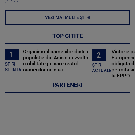
21:33
VEZI MAI MULTE ȘTIRI
TOP CITITE
Organismul oamenilor dintr-o
Victorie p
1
2
populație din Asia a dezvoltat
Europeană
o abilitate pe care restul
obligată d
STIRI
ȘTIRI
oamenilor nu o au
permită au
STIINTA
ACTUALE
la EPPO
PARTENERI