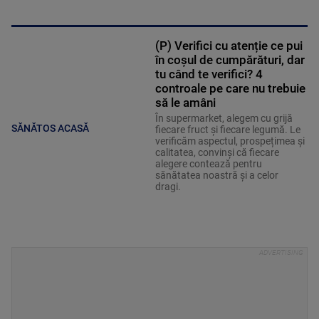
(P) Verifici cu atenție ce pui
în coșul de cumpărături, dar
tu când te verifici? 4
controale pe care nu trebuie
să le amâni
În supermarket, alegem cu grijă
SĂNĂTOS ACASĂ
fiecare fruct și fiecare legumă. Le
verificăm aspectul, prospețimea și
calitatea, convinși că fiecare
alegere contează pentru
sănătatea noastră și a celor
dragi.