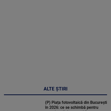
2026
MAI
MULTE
DETALII
30:33
ALTE ȘTIRI
(P) Piața fotovoltaică din București
în 2026: ce se schimbă pentru