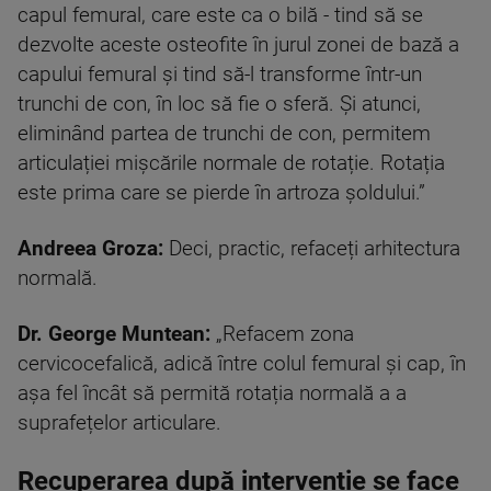
capul femural, care este ca o bilă - tind să se
dezvolte aceste osteofite în jurul zonei de bază a
capului femural și tind să-l transforme într-un
trunchi de con, în loc să fie o sferă. Și atunci,
eliminând partea de trunchi de con, permitem
articulației mișcările normale de rotație. Rotația
este prima care se pierde în artroza șoldului.”
Andreea Groza:
Deci, practic, refaceți arhitectura
normală.
Dr.
George Muntean:
„Refacem zona
cervicocefalică, adică între colul femural și cap, în
așa fel încât să permită rotația normală a a
suprafețelor articulare.
Recuperarea după intervenție se face