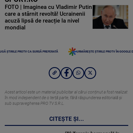
FOTO | Imaginea cu Vladimir Putin
care a stârnit revoltă! Ucrainenii
acuză lipsă de reacție la nivel
mondial
UGĂ ȘTIRILE PROTV CA SURSĂ PREFERATĂ
URMĂREȘTE ȘTIRILE PROTV ÎN GOOGLE 
Acest articol este un material publicitar al cărui conținut a fost realizat
în mod independent de o terță parte, fără răspunderea editorială şi
sub supravegherea PRO TV S.R.L.
CITEȘTE ȘI...