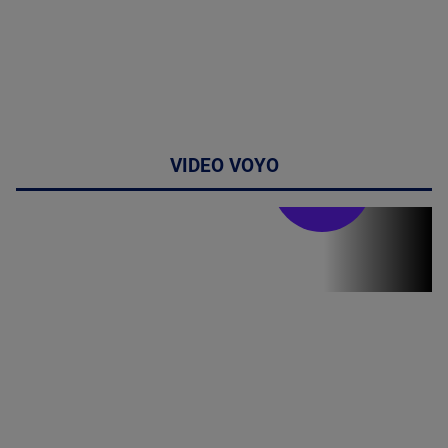
VIDEO VOYO
Stirile PRO TV
Stirile PRO
TV # 19.00 -
8 August