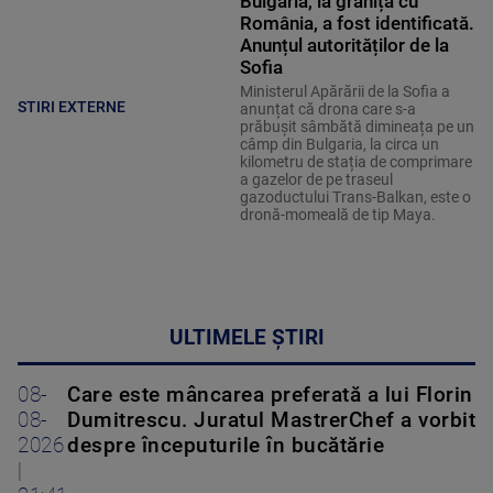
Bulgaria, la granița cu
România, a fost identificată.
Anunțul autorităților de la
Sofia
Ministerul Apărării de la Sofia a
STIRI EXTERNE
anunțat că drona care s-a
prăbușit sâmbătă dimineața pe un
câmp din Bulgaria, la circa un
kilometru de stația de comprimare
a gazelor de pe traseul
gazoductului Trans-Balkan, este o
dronă-momeală de tip Maya.
ULTIMELE ȘTIRI
08-
Care este mâncarea preferată a lui Florin
08-
Dumitrescu. Juratul MastrerChef a vorbit
2026
despre începuturile în bucătărie
|