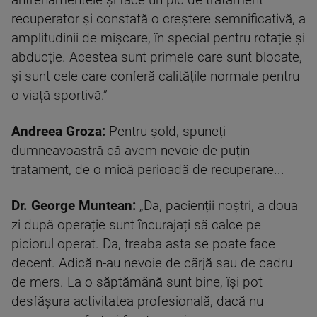
antrenamentele și face un pic de tratament
recuperator și constată o creștere semnificativă, a
amplitudinii de mișcare, în special pentru rotație și
abducție. Acestea sunt primele care sunt blocate,
și sunt cele care conferă calitățile normale pentru
o viață sportivă.”
Andreea Groza:
Pentru șold, spuneți
dumneavoastră că avem nevoie de puțin
tratament, de o mică perioadă de recuperare...
Dr.
George Muntean:
„Da, pacienții noștri, a doua
zi după operație sunt încurajați să calce pe
piciorul operat. Da, treaba asta se poate face
decent. Adică n-au nevoie de cârjă sau de cadru
de mers. La o săptămână sunt bine, își pot
desfășura activitatea profesională, dacă nu