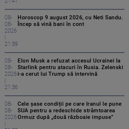
21:41
08-
Horoscop 9 august 2026, cu Neti Sandu.
08-
Încep să vină bani în cont
2026
|
21:39
08-
Elon Musk a refuzat accesul Ucrainei la
08-
Starlink pentru atacuri în Rusia. Zelenski
2026
i-a cerut lui Trump să intervină
|
21:36
08-
Cele șase condiții pe care Iranul le pune
08-
SUA pentru a redeschide strâmtoarea
2026
Ormuz după „două războaie impuse”
|