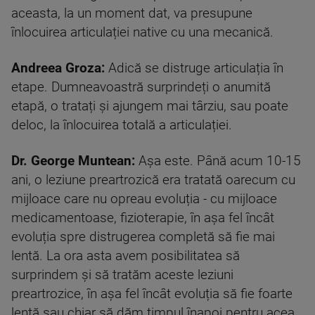
aceasta, la un moment dat, va presupune
înlocuirea articulației native cu una mecanică.
Andreea Groza:
Adică se distruge articulația în
etape. Dumneavoastră surprindeți o anumită
etapă, o tratați și ajungem mai târziu, sau poate
deloc, la înlocuirea totală a articulației.
Dr.
George Muntean:
Așa este. Până acum 10-15
ani, o leziune preartrozică era tratată oarecum cu
mijloace care nu opreau evoluția - cu mijloace
medicamentoase, fizioterapie, în așa fel încât
evoluția spre distrugerea completă să fie mai
lentă. La ora asta avem posibilitatea să
surprindem și să tratăm aceste leziuni
preartrozice, în așa fel încât evoluția să fie foarte
lentă sau chiar să dăm timpul înapoi pentru acea