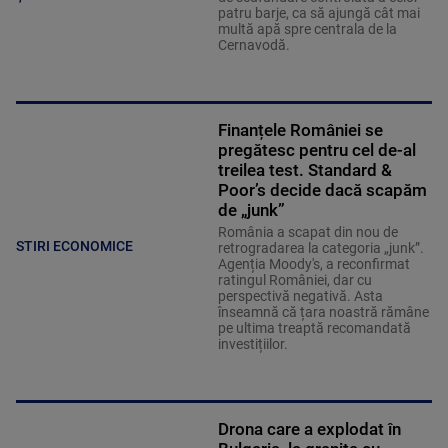
patru barje, ca să ajungă cât mai
multă apă spre centrala de la
Cernavodă.
Finanțele României se
pregătesc pentru cel de-al
treilea test. Standard &
Poor’s decide dacă scapăm
de „junk”
România a scapat din nou de
STIRI ECONOMICE
retrogradarea la categoria „junk”.
Agenția Moody's, a reconfirmat
ratingul României, dar cu
perspectivă negativă. Asta
înseamnă că țara noastră rămâne
pe ultima treaptă recomandată
investițiilor.
Drona care a explodat în