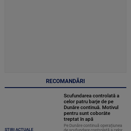
RECOMANDĂRI
Scufundarea controlată a
celor patru barje de pe
Dunăre continuă. Motivul
pentru sunt coborâte
treptat în apă
Pe Dunăre continuă operațiunea
ȘTIRI ACTUALE
de scufundare controlată a celor