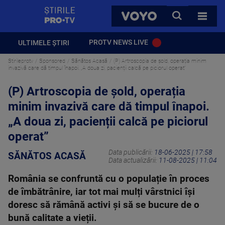
StirilePROTV
CAUTA
VOYO
TOATE 
PROTV NEWS LIVE
ULTIMELE ȘTIRI
Stirileprotv
Sponsored
Sănătos Acasă
(P) Artroscopia de șold, operația minim
invazivă care dă timpul înapoi. „A doua zi, pacienții calcă pe piciorul operat”
(P) Artroscopia de șold, operația
minim invazivă care dă timpul înapoi.
„A doua zi, pacienții calcă pe piciorul
operat”
Data publicării:
18-06-2025 | 17:58
SĂNĂTOS ACASĂ
Data actualizării:
11-08-2025 | 11:04
România se confruntă cu o populație în proces
de îmbătrânire, iar tot mai mulți vârstnici își
doresc să rămână activi și să se bucure de o
bună calitate a vieții.