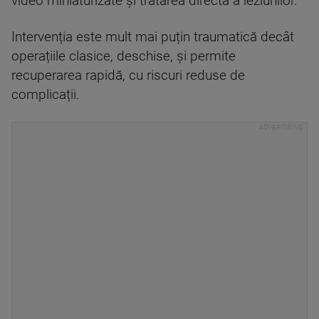
video miniaturizate și tratarea directă a leziunilor.
Intervenția este mult mai puțin traumatică decât
operațiile clasice, deschise, și permite
recuperarea rapidă, cu riscuri reduse de
complicații.