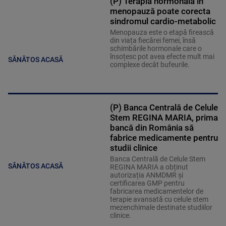
(P) Terapia hormonală în
menopauză poate corecta
sindromul cardio-metabolic
Menopauza este o etapă firească
din viața fiecărei femei, însă
schimbările hormonale care o
însoțesc pot avea efecte mult mai
SĂNĂTOS ACASĂ
complexe decât bufeurile.
(P) Banca Centrală de Celule
Stem REGINA MARIA, prima
bancă din România să
fabrice medicamente pentru
studii clinice
Banca Centrală de Celule Stem
SĂNĂTOS ACASĂ
REGINA MARIA a obținut
autorizația ANMDMR și
certificarea GMP pentru
fabricarea medicamentelor de
terapie avansată cu celule stem
mezenchimale destinate studiilor
clinice.