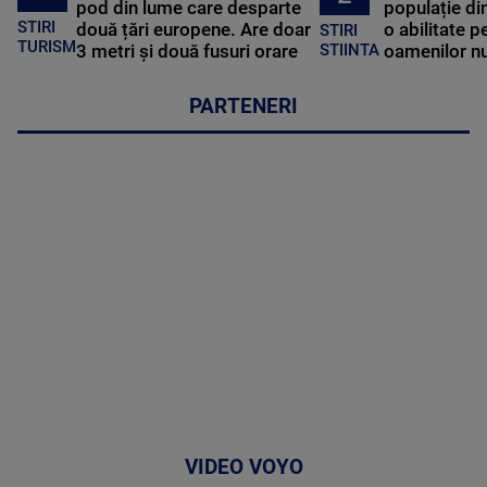
pod din lume care desparte
populație di
STIRI
două țări europene. Are doar
o abilitate p
STIRI
TURISM
3 metri și două fusuri orare
oamenilor nu
STIINTA
PARTENERI
VIDEO VOYO