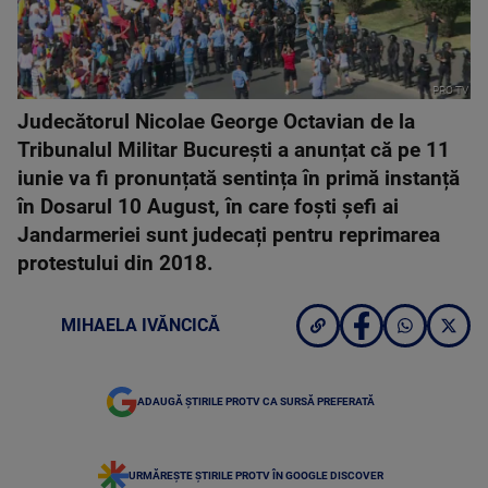
PRO TV
Judecătorul Nicolae George Octavian de la
Tribunalul Militar București a anunțat că pe 11
iunie va fi pronunțată sentința în primă instanță
în Dosarul 10 August, în care foști șefi ai
Jandarmeriei sunt judecați pentru reprimarea
protestului din 2018.
MIHAELA IVĂNCICĂ
ADAUGĂ ȘTIRILE PROTV CA SURSĂ PREFERATĂ
URMĂREȘTE ȘTIRILE PROTV ÎN GOOGLE DISCOVER