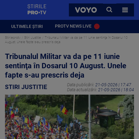
StirilePROTV
CAUTA
VOYO
TOATE 
PROTV NEWS LIVE
ULTIMELE ȘTIRI
Stirileprotv
Stiri Justitie
Tribunalul Militar va da pe 11 iunie sentinţa în Dosarul 10
August. Unele fapte s-au prescris deja
Tribunalul Militar va da pe 11 iunie
sentinţa în Dosarul 10 August. Unele
fapte s-au prescris deja
Data publicării:
21-05-2026 | 17:47
STIRI JUSTITIE
Data actualizării:
21-05-2026 | 18:04