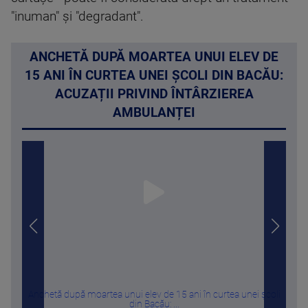
"inuman" şi "degradant".
ANCHETĂ DUPĂ MOARTEA UNUI ELEV DE
15 ANI ÎN CURTEA UNEI ȘCOLI DIN BACĂU:
ACUZAȚII PRIVIND ÎNTÂRZIEREA
AMBULANȚEI
Anchetă după moartea unui elev de 15 ani în curtea unei școli
Pat
din Bacău: ...