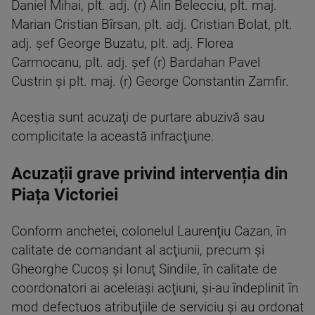
Daniel Mihai, plt. adj. (r) Alin Belecciu, plt. maj.
Marian Cristian Bîrsan, plt. adj. Cristian Bolat, plt.
adj. şef George Buzatu, plt. adj. Florea
Carmocanu, plt. adj. şef (r) Bardahan Pavel
Custrin şi plt. maj. (r) George Constantin Zamfir.
Aceştia sunt acuzaţi de purtare abuzivă sau
complicitate la această infracţiune.
Acuzații grave privind intervenția din
Piața Victoriei
Conform anchetei, colonelul Laurenţiu Cazan, în
calitate de comandant al acţiunii, precum şi
Gheorghe Cucoş şi Ionuţ Sindile, în calitate de
coordonatori ai aceleiaşi acţiuni, şi-au îndeplinit în
mod defectuos atribuţiile de serviciu şi au ordonat