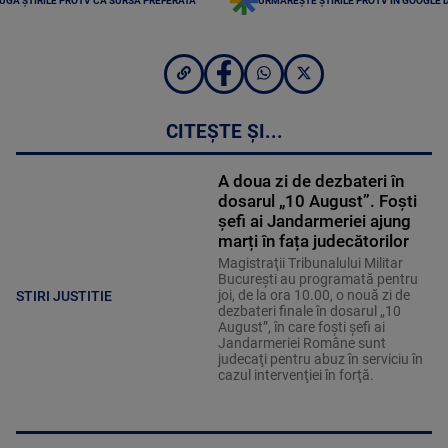
UGĂ ȘTIRILE PROTV CA SURSĂ PREFERATĂ
URMĂREȘTE ȘTIRILE PROTV ÎN GOOGLE 
CITEȘTE ȘI...
A doua zi de dezbateri în
dosarul „10 August”. Foști
șefi ai Jandarmeriei ajung
marți în fața judecătorilor
Magistraţii Tribunalului Militar
Bucureşti au programată pentru
joi, de la ora 10.00, o nouă zi de
STIRI JUSTITIE
dezbateri finale în dosarul „10
August”, în care foşti şefi ai
Jandarmeriei Române sunt
judecaţi pentru abuz în serviciu în
cazul intervenţiei în forţă.