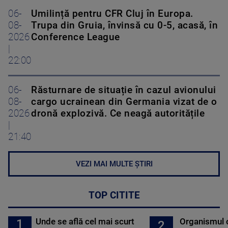
06-
Umilință pentru CFR Cluj în Europa.
08-
Trupa din Gruia, învinsă cu 0-5, acasă, în
2026
Conference League
|
22:00
06-
Răsturnare de situație în cazul avionului
08-
cargo ucrainean din Germania vizat de o
2026
dronă explozivă. Ce neagă autoritățile
|
21:40
VEZI MAI MULTE ȘTIRI
TOP CITITE
Unde se află cel mai scurt
Organismul 
1
2