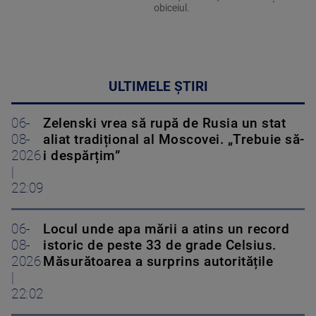
obiceiul.
ULTIMELE ȘTIRI
06-
Zelenski vrea să rupă de Rusia un stat
08-
aliat tradițional al Moscovei. „Trebuie să-
2026
i despărțim”
|
22:09
06-
Locul unde apa mării a atins un record
08-
istoric de peste 33 de grade Celsius.
2026
Măsurătoarea a surprins autoritățile
|
22:02