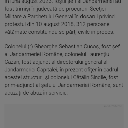
În luna august 2023, foştii şefi ai Jandarmeriei au
fost trimişi în judecată de procurorii Secţiei
Militare a Parchetului General în dosarul privind
protestul din 10 august 2018, 312 persoane
vătămate constituindu-se părţi civile în proces.
Colonelul (r) Gheorghe Sebastian Cucoş, fost şef
al Jandarmeriei Române, colonelul Laurenţiu
Cazan, fost adjunct al directorului general al
Jandarmeriei Capitalei, în prezent ofiţer în cadrul
acestei structuri, şi colonelul Cătălin Sindile, fost
prim-adjunct al şefului Jandarmeriei Române, sunt
acuzaţi de abuz în serviciu.