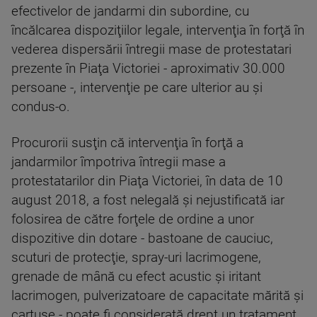
efectivelor de jandarmi din subordine, cu
încălcarea dispoziţiilor legale, intervenţia în forţă în
vederea dispersării întregii mase de protestatari
prezente în Piaţa Victoriei - aproximativ 30.000
persoane -, intervenţie pe care ulterior au şi
condus-o.
Procurorii susţin că intervenţia în forţă a
jandarmilor împotriva întregii mase a
protestatarilor din Piaţa Victoriei, în data de 10
august 2018, a fost nelegală şi nejustificată iar
folosirea de către forţele de ordine a unor
dispozitive din dotare - bastoane de cauciuc,
scuturi de protecţie, spray-uri lacrimogene,
grenade de mână cu efect acustic şi iritant
lacrimogen, pulverizatoare de capacitate mărită şi
cartuşe - poate fi considerată drept un tratament