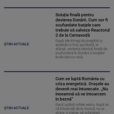
Soluția finală pentru
devierea Dunării. Cum vor fi
scufundate barjele care
trebuie să salveze Reactorul
2 de la Cernavodă
După zile întregi de pregătiri și
ȘTIRI ACTUALE
amânări a fost aprobată, în
sfârșit, varianta tehnică finală de
scufundare în Dunăre a barjelor
încărcate cu rocă.
Cum se luptă România cu
criza energetică. Orașele au
devenit mai întunecate. „Nu
înseamnă să ne întoarcem
în beznă”
Dacă spălați rufele seara, după ce
ȘTIRI ACTUALE
vă întoarceți de la muncă, nu ar
strica, o vreme, să schimbați