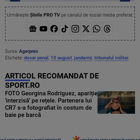
Urmărește
Știrile PRO TV
pe canalul de social media preferat:
Sursa:
Agerpres
Etichete:
dosar penal
,
10 august
,
jandarmi
,
tribunalul militar
,
ARTICOL RECOMANDAT DE
SPORT.RO
FOTO Georgina Rodriguez, apariție
'interzisă' pe rețele. Partenera lui
CR7 s-a fotografiat în costum de
baie pe barcă