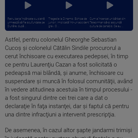
Patru barje încărcate cu piatră
Tragedie la Dinamo. Echipa de
Cum a încercat un bărbat din
urmează să fie scufundate pe
juniori, implicată într-un accident
Teleorman să-și ascundă
Dunăre, după ...
grav. O ...
cultura de canabis. Ce au ...
Astfel, pentru colonelul Gheorghe Sebastian
Cucoş şi colonelul Cătălin Sindile procurorul a
cerut închisoare cu executarea pedepsei, în timp
ce pentru Laurenţiu Cazan a fost solicitată o
pedeapsă mai blândă, şi anume, închisoare cu
suspendare şi muncă în folosul comunităţii, având
în vedere atitudinea acestuia în timpul procesului -
a fost singurul dintre cei trei care a dat o
declaraţie în faţa instanţei, dar şi faptul că pentru
una dintre infracţiuni a intervenit prescripţia.
De asemenea, în cazul altor şapte jandarmi trimişi