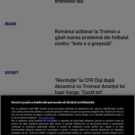
brandului tău
IBANI
Românul acționar la Tromso a
găsit marea problemă din fotbalul
nostru: ”Asta e o greșeală”
SPORT
"Revoluție" la CFR Cluj după
dezastrul cu Tromso! Anunțul lui
Ioan Varga: "Curăț tot"
Nouă ne pasă ca datele tale personale să rămână confidențiale
Noi și partenerii noștri
201
stocăm și/sau accesăm informații pe dispozitivul dvs., precum identificatorii cookie
unici pentru prelucrarea datelor cu caracter personal. Puteți accepta sau gestiona alegerile dvs. făcând clic mai jos
sau în orice moment, pe pagina cu politica de confidențialitate. Aceste alegeri vor fi raportate partenerilor noștri și
nu vă vor afecta navigarea.
Mai multe detalii
SPORT
Noi si partenerii nostri (retelele de socializare si agentiile de publicitate partenere, precum si furnizorii nostri de
servicii de date analitice) prelucram date pentru a permite website-ului sa functioneze, pentru a personaliza
continutul si anunturile publicitare afisate in functie de interesele si/sau profilul dvs., pentru a va oferi
functionalitati aferente retelelor de socializare si pentru a analiza traficul pe website. Beneficiati de drepturile
prevazute de art. 15-22 din GDPR in legatura cu prelucrarea datelor cu caracter personal. Aceste drepturi pot fi