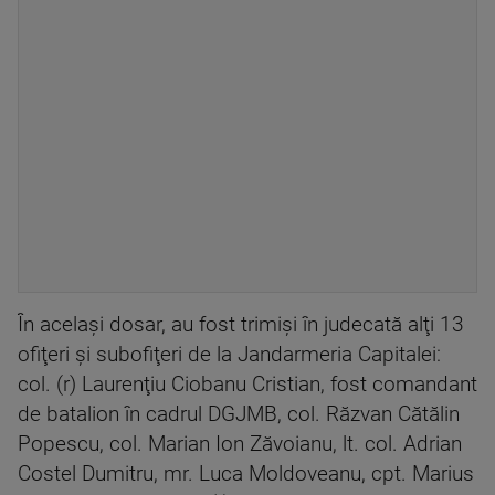
În acelaşi dosar, au fost trimişi în judecată alţi 13
ofiţeri şi subofiţeri de la Jandarmeria Capitalei:
col. (r) Laurenţiu Ciobanu Cristian, fost comandant
de batalion în cadrul DGJMB, col. Răzvan Cătălin
Popescu, col. Marian Ion Zăvoianu, lt. col. Adrian
Costel Dumitru, mr. Luca Moldoveanu, cpt. Marius