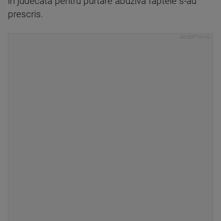
în judecată pentru purtare abuzivă faptele s-au
prescris.