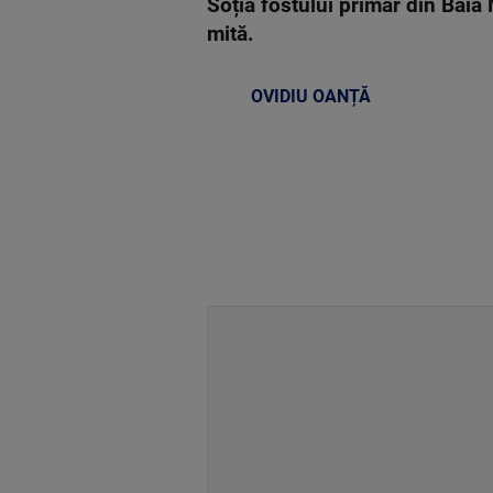
Soția fostului primar din Baia 
mită.
OVIDIU OANȚĂ