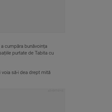
de a cumpăra bunăvoința
sațiile purtate de Tabita cu
i voia să-i dea drept mită