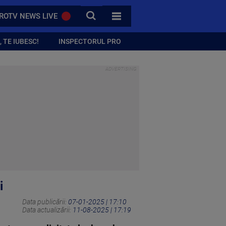
CAUTA
ROTV NEWS LIVE
TOATE CATEGORIILE
 TE IUBESC!
INSPECTORUL PRO
i
Data publicării:
07-01-2025 | 17:10
Data actualizării:
11-08-2025 | 17:19