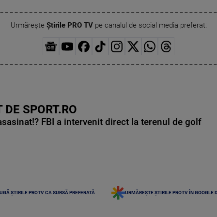
Urmărește
Știrile PRO TV
pe canalul de social media preferat:
 DE SPORT.RO
asinat!? FBI a intervenit direct la terenul de golf
UGĂ ȘTIRILE PROTV CA SURSĂ PREFERATĂ
URMĂREȘTE ȘTIRILE PROTV ÎN GOOGLE 