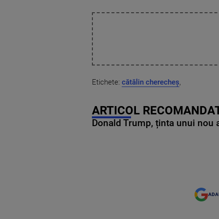
Etichete:
cătălin cherecheș
,
ARTICOL RECOMANDAT
Donald Trump, ținta unui nou as
ADA