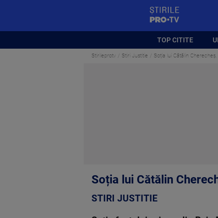
StirilePROTV
TOP CITITE
U
Stirileprotv
Stiri Justitie
Soția lui Cătălin Cherecheș,
Soția lui Cătălin Cherec
STIRI JUSTITIE