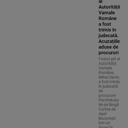
al
Autorității
Vamale
Române
a fost
trimis în
judecată.
Acuzațiile
aduse de
procurori
Fostul șef al
Autorității
Vamale
Române,
Mihai Savin,
a fost trimis
în judecată
de
procurorii
Parchetului
de pe lângă
Curtea de
Apel
București
într-un
dosar în