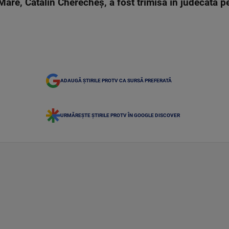
Mare, Cătălin Cherecheș, a fost trimisă în judecată p
ADAUGĂ ȘTIRILE PROTV CA SURSĂ PREFERATĂ
URMĂREȘTE ȘTIRILE PROTV ÎN GOOGLE DISCOVER