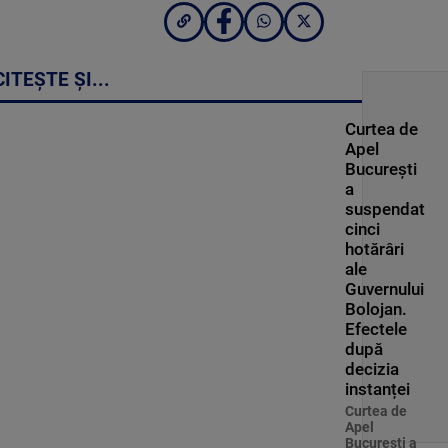
CITEȘTE ȘI...
Curtea de
Apel
București
a
suspendat
cinci
hotărâri
ale
Guvernului
Bolojan.
Efectele
după
decizia
instanței
Curtea de
Apel
Bucureşti a