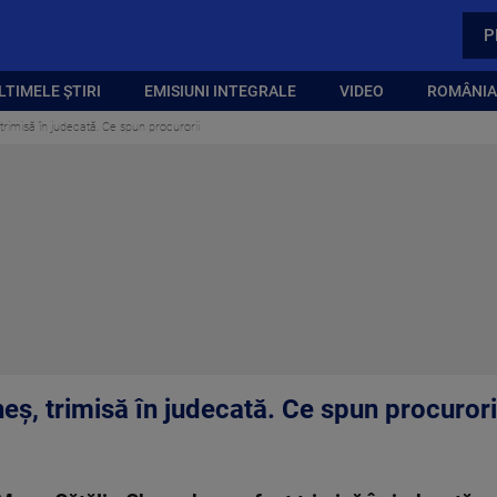
P
LTIMELE ȘTIRI
EMISIUNI INTEGRALE
VIDEO
ROMÂNIA,
 trimisă în judecată. Ce spun procurorii
heș, trimisă în judecată. Ce spun procurori