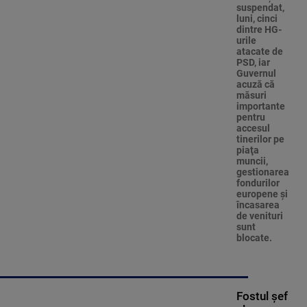
suspendat,
luni, cinci
dintre HG-
urile
atacate de
PSD, iar
Guvernul
acuză că
măsuri
importante
pentru
accesul
tinerilor pe
piaţa
muncii,
gestionarea
fondurilor
europene şi
încasarea
de venituri
sunt
blocate.
Fostul șef