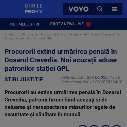
StirilePROTV
CAUTA
VOYO
TOATE 
PROTV NEWS LIVE
ULTIMELE ȘTIRI
Stirileprotv
Stiri Justitie
Procurorii extind urmărirea penală în Dosarul Crevedia. Noi
acuzații aduse patronilor stației GPL
Procurorii extind urmărirea penală în
Dosarul Crevedia. Noi acuzații aduse
patronilor stației GPL
Data publicării:
26-10-2023 | 15:55
STIRI JUSTITIE
Data actualizării:
12-08-2025 | 04:10
Procurorii au extins urmărirea penală în Dosarul
Crevedia, patronii firmei fiind acuzaţi şi de
neluarea şi nerespectarea măsurilor legale de
securitate şi sănătate în muncă.