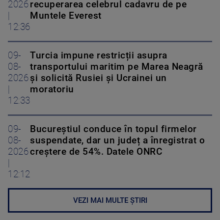
2026
recuperarea celebrul cadavru de pe
|
Muntele Everest
12:36
09-
Turcia impune restricții asupra
08-
transportului maritim pe Marea Neagră
2026
și solicită Rusiei și Ucrainei un
|
moratoriu
12:33
09-
Bucureștiul conduce în topul firmelor
08-
suspendate, dar un județ a înregistrat o
2026
creștere de 54%. Datele ONRC
|
12:12
VEZI MAI MULTE ȘTIRI