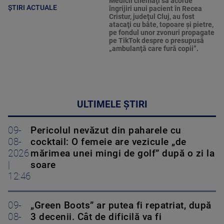
Medicii chemaţi să acorde
ȘTIRI ACTUALE
îngrijiri unui pacient în Recea
Cristur, judeţul Cluj, au fost
atacaţi cu bâte, topoare şi pietre,
pe fondul unor zvonuri propagate
pe TikTok despre o presupusă
„ambulanţă care fură copii”.
ULTIMELE ȘTIRI
09-
Pericolul nevăzut din paharele cu
08-
cocktail: O femeie are vezicule „de
2026
mărimea unei mingi de golf” după o zi la
|
soare
12:46
09-
„Green Boots” ar putea fi repatriat, după
08-
3 decenii. Cât de dificilă va fi