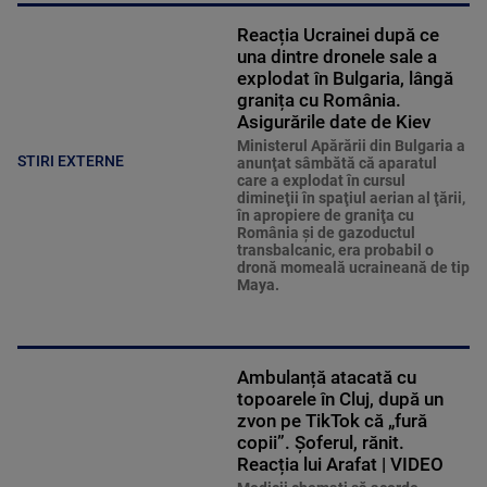
Reacția Ucrainei după ce
una dintre dronele sale a
explodat în Bulgaria, lângă
granița cu România.
Asigurările date de Kiev
Ministerul Apărării din Bulgaria a
STIRI EXTERNE
anunţat sâmbătă că aparatul
care a explodat în cursul
dimineţii în spaţiul aerian al ţării,
în apropiere de graniţa cu
România şi de gazoductul
transbalcanic, era probabil o
dronă momeală ucraineană de tip
Maya.
Ambulanță atacată cu
topoarele în Cluj, după un
zvon pe TikTok că „fură
copii”. Șoferul, rănit.
Reacția lui Arafat | VIDEO