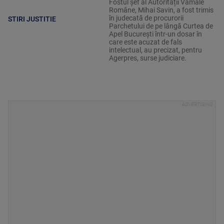
Fostul șef al Autorității Vamale
Române, Mihai Savin, a fost trimis
în judecată de procurorii
STIRI JUSTITIE
Parchetului de pe lângă Curtea de
Apel București într-un dosar în
care este acuzat de fals
intelectual, au precizat, pentru
Agerpres, surse judiciare.