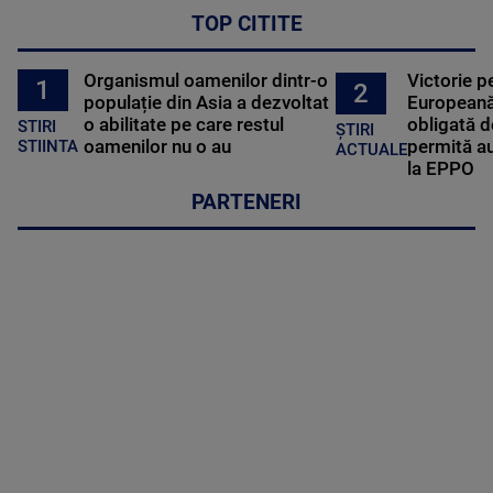
TOP CITITE
Organismul oamenilor dintr-o
Victorie p
1
2
populație din Asia a dezvoltat
Europeană
o abilitate pe care restul
obligată d
STIRI
ȘTIRI
oamenilor nu o au
permită au
STIINTA
ACTUALE
la EPPO
PARTENERI