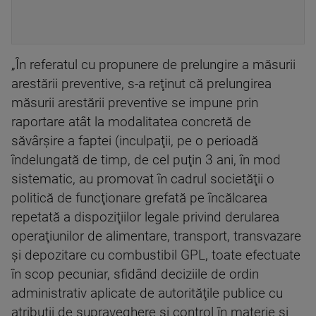
„În referatul cu propunere de prelungire a măsurii
arestării preventive, s-a reţinut că prelungirea
măsurii arestării preventive se impune prin
raportare atât la modalitatea concretă de
săvârşire a faptei (inculpaţii, pe o perioadă
îndelungată de timp, de cel puţin 3 ani, în mod
sistematic, au promovat în cadrul societăţii o
politică de funcţionare grefată pe încălcarea
repetată a dispoziţiilor legale privind derularea
operaţiunilor de alimentare, transport, transvazare
şi depozitare cu combustibil GPL, toate efectuate
în scop pecuniar, sfidând deciziile de ordin
administrativ aplicate de autorităţile publice cu
atribuţii de supraveghere şi control în materie şi