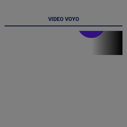
VIDEO VOYO
Stirile PRO TV
Stirile PRO
TV # 07.00 -
09 August
2026
MAI