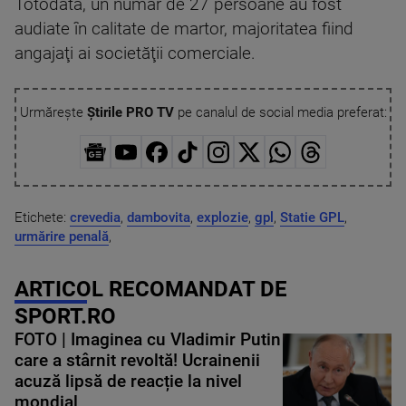
Totodată, un număr de 27 persoane au fost
audiate în calitate de martor, majoritatea fiind
angajaţi ai societăţii comerciale.
Urmărește
Știrile PRO TV
pe canalul de social media preferat:
Etichete:
crevedia
,
dambovita
,
explozie
,
gpl
,
Statie GPL
,
urmărire penală
,
ARTICOL RECOMANDAT DE
SPORT.RO
FOTO | Imaginea cu Vladimir Putin
care a stârnit revoltă! Ucrainenii
acuză lipsă de reacție la nivel
mondial