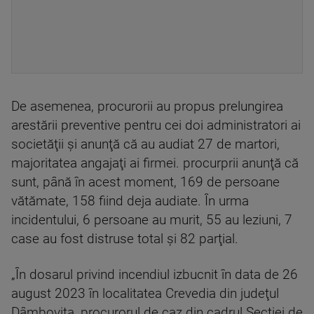
De asemenea, procurorii au propus prelungirea
arestării preventive pentru cei doi administratori ai
societăţii şi anunţă că au audiat 27 de martori,
majoritatea angajaţi ai firmei. procurprii anunţă că
sunt, până în acest moment, 169 de persoane
vătămate, 158 fiind deja audiate. În urma
incidentului, 6 persoane au murit, 55 au leziuni, 7
case au fost distruse total şi 82 parţial.
„În dosarul privind incendiul izbucnit în data de 26
august 2023 în localitatea Crevedia din judeţul
Dâmboviţa, procurorul de caz din cadrul Secţiei de