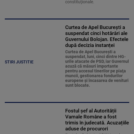
constituţionale.
Curtea de Apel București a
suspendat cinci hotărâri ale
Guvernului Bolojan. Efectele
după decizia instanței
Curtea de Apel Bucureşti a
suspendat, luni, cinci dintre HG-
urile atacate de PSD, iar Guvernul
STIRI JUSTITIE
acuză că măsuri importante
pentru accesul tinerilor pe piaţa
muncii, gestionarea fondurilor
europene şi încasarea de venituri
sunt blocate.
Fostul șef al Autorității
Vamale Române a fost
trimis în judecată. Acuzațiile
aduse de procurori