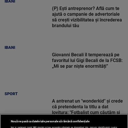
IBANI
(P) Ești antreprenor? Află cum te
ajută o campanie de advertoriale
să crești vizibilitatea și încrederea
brandului tău
IBANI
Giovanni Becali îl temperează pe
favoritul lui Gigi Becali de la FCSB:
„Mi se par niște enormități”
SPORT
A antrenat un "wonderkid" și crede
că pretendenta la titlu a dat
lovitura: "Fotbalist cum căutăm și
nu găsim!"
Nouă ne pasă ca datele tale personale să rămână confidențiale
Noi și partenerii noștri
201
stocăm și/sau accesăm informații pe dispozitivul dvs., precum identificatorii cookie