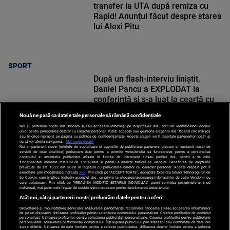
transfer la UTA după remiza cu
Rapid! Anunțul făcut despre starea
lui Alexi Pitu
SPORT
După un flash-interviu liniștit,
Daniel Pancu a EXPLODAT la
conferință și s-a luat la ceartă cu
oamenii în sală: ”Gata, nu mai
Nouă ne pasă ca datele tale personale să rămână confidențiale
strigați”
Noi și partenerii noștri
201
stocăm și/sau accesăm informații pe dispozitivul dvs., precum identificatorii cookie
unici pentru prelucrarea datelor cu caracter personal. Puteți accepta sau gestiona alegerile dvs. făcând clic mai jos
sau în orice moment, pe pagina cu politica de confidențialitate. Aceste alegeri vor fi raportate partenerilor noștri și
nu vă vor afecta navigarea.
Mai multe detalii
Noi si partenerii nostri (retelele de socializare si agentiile de publicitate partenere, precum si furnizorii nostri de
SPORT
servicii de date analitice) prelucram date pentru a permite website-ului sa functioneze, pentru a personaliza
continutul si anunturile publicitare afisate in functie de interesele si/sau profilul dvs., pentru a va oferi
functionalitati aferente retelelor de socializare si pentru a analiza traficul pe website. Beneficiati de drepturile
prevazute de art. 15-22 din GDPR in legatura cu prelucrarea datelor cu caracter personal. Aceste drepturi pot fi
exercitate prin modalitatea indicata
aici
. Prin click pe “ACCEPT TOATE”, acceptati folosirea tuturor Tehnologiilor de
tip Cookie, care implica inclusiv acceptul dvs. cu privire la stocarea/accesarea informatiilor de catre Vendor-ii cu
care colaboram. Prin click pe “VREAU SA MODIFIC SETARILE INDIVIDUAL” puteti schimba preferintele in mod
individual, mai putin cele legate de cookie strict necesare pentru functionarea website-ului.
Atât noi, cât și partenerii noștri prelucrăm datele pentru a oferi:
Dezvoltarea și îmbunătățirea serviciilor. Măsurarea performanței reclamelor. Stocarea și/sau accesarea informațiilor
de pe un dispozitiv. Utilizarea profilurilor pentru selectarea conținutului personalizat. Crearea profilurilor de conținut
personalizat. Utilizarea profilurilor pentru selectarea publicității personalizate. Crearea profilurilor pentru publicitate
personalizată. Măsurarea performanței conținutului. Înțelegerea publicului prin statistici sau combinații de date din
surse diferite. Utilizarea de date limitate pentru a selecta publicitatea. Utilizarea datelor limitate pentru a selecta