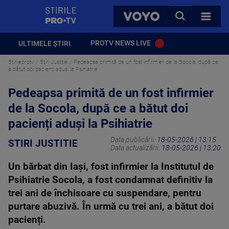
StirilePROTV
CAUTA
VOYO
TOATE 
PROTV NEWS LIVE
ULTIMELE ȘTIRI
Stirileprotv
Stiri Justitie
Pedeapsa primită de un fost infirmier de la Socola, după ce
a bătut doi pacienți aduși la Psihiatrie
Pedeapsa primită de un fost infirmier
de la Socola, după ce a bătut doi
pacienți aduși la Psihiatrie
Data publicării:
18-05-2026 | 13:15
STIRI JUSTITIE
Data actualizării:
18-05-2026 | 13:20
Un bărbat din Iași, fost infirmier la Institutul de
Psihiatrie Socola, a fost condamnat definitiv la
trei ani de închisoare cu suspendare, pentru
purtare abuzivă. În urmă cu trei ani, a bătut doi
pacienți.