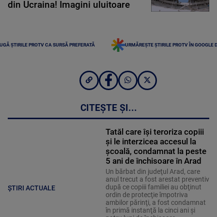
din Ucraina! Imagini uluitoare
UGĂ ȘTIRILE PROTV CA SURSĂ PREFERATĂ
URMĂREȘTE ȘTIRILE PROTV ÎN GOOGLE 
CITEȘTE ȘI...
Tatăl care își teroriza copiii
și le interzicea accesul la
școală, condamnat la peste
5 ani de închisoare în Arad
Un bărbat din judeţul Arad, care
anul trecut a fost arestat preventiv
după ce copiii familiei au obţinut
ȘTIRI ACTUALE
ordin de protecţie împotriva
ambilor părinţi, a fost condamnat
în primă instanţă la cinci ani şi