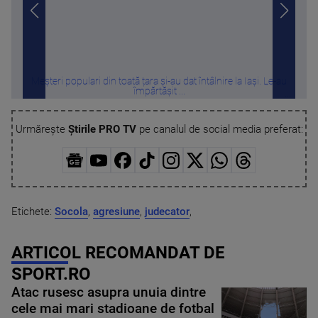
Meșteri populari din toată țara și-au dat întâlnire la Iași. Le-au
Pat
împărtășit ...
Urmărește
Știrile PRO TV
pe canalul de social media preferat:
Etichete:
Socola
,
agresiune
,
judecator
,
ARTICOL RECOMANDAT DE
SPORT.RO
Atac rusesc asupra unuia dintre
cele mai mari stadioane de fotbal