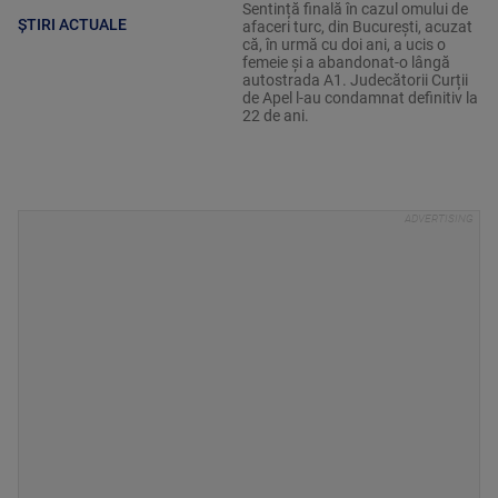
Sentință finală în cazul omului de
ȘTIRI ACTUALE
afaceri turc, din București, acuzat
că, în urmă cu doi ani, a ucis o
femeie și a abandonat-o lângă
autostrada A1. Judecătorii Curții
de Apel l-au condamnat definitiv la
22 de ani.