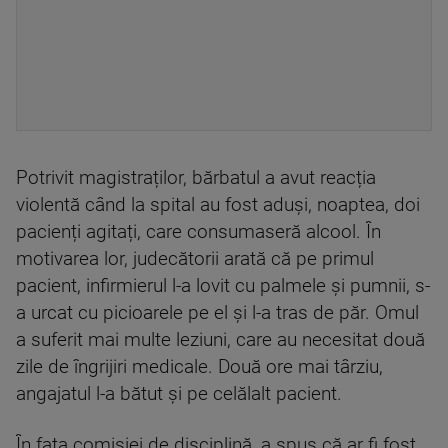
Potrivit magistraților, bărbatul a avut reacția
violentă când la spital au fost aduși, noaptea, doi
pacienți agitați, care consumaseră alcool. În
motivarea lor, judecătorii arată că pe primul
pacient, infirmierul l-a lovit cu palmele și pumnii, s-
a urcat cu picioarele pe el și l-a tras de păr. Omul
a suferit mai multe leziuni, care au necesitat două
zile de îngrijiri medicale. Două ore mai târziu,
angajatul l-a bătut și pe celălalt pacient.
În fața comisiei de disciplină, a spus că ar fi fost