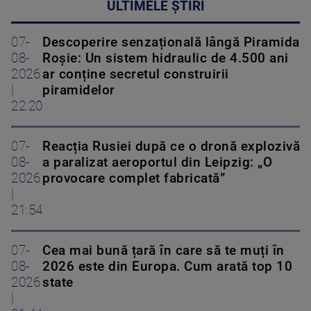
ULTIMELE ȘTIRI
07-
Descoperire senzațională lângă Piramida
08-
Roșie: Un sistem hidraulic de 4.500 ani
2026
ar conține secretul construirii
|
piramidelor
22:20
07-
Reacția Rusiei după ce o dronă explozivă
08-
a paralizat aeroportul din Leipzig: „O
2026
provocare complet fabricată”
|
21:54
07-
Cea mai bună țară în care să te muți în
08-
2026 este din Europa. Cum arată top 10
2026
state
|