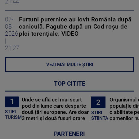
21:44
07-
Furtuni puternice au lovit România după
08-
caniculă. Pagube după un Cod roşu de
2026
ploi torenţiale. VIDEO
|
21:27
VEZI MAI MULTE ȘTIRI
TOP CITITE
Unde se află cel mai scurt
Organismul 
1
2
pod din lume care desparte
populație di
STIRI
două țări europene. Are doar
o abilitate p
STIRI
TURISM
3 metri și două fusuri orare
oamenilor nu
STIINTA
PARTENERI