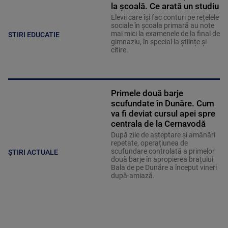
la școală. Ce arată un studiu
Elevii care îşi fac conturi pe rețelele
sociale în școala primară au note
mai mici la examenele de la final de
STIRI EDUCATIE
gimnaziu, în special la științe și
citire.
Primele două barje
scufundate în Dunăre. Cum
va fi deviat cursul apei spre
centrala de la Cernavodă
După zile de așteptare și amânări
repetate, operațiunea de
scufundare controlată a primelor
ȘTIRI ACTUALE
două barje în apropierea brațului
Bala de pe Dunăre a început vineri
după-amiază.