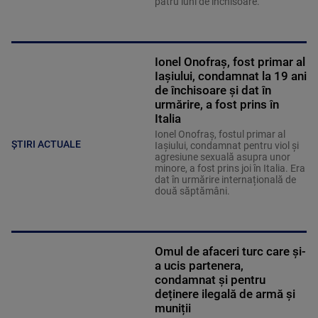
patru luni de închisoare.
Ionel Onofraș, fost primar al
Iașiului, condamnat la 19 ani
de închisoare și dat în
urmărire, a fost prins în
Italia
Ionel Onofraș, fostul primar al
ȘTIRI ACTUALE
Iașiului, condamnat pentru viol și
agresiune sexuală asupra unor
minore, a fost prins joi în Italia. Era
dat în urmărire internațională de
două săptămâni.
Omul de afaceri turc care și-
a ucis partenera,
condamnat și pentru
deținere ilegală de armă și
muniții