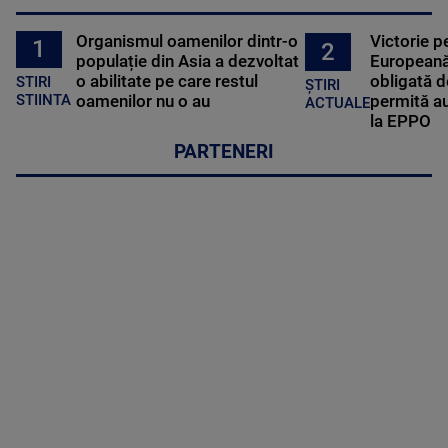
Organismul oamenilor dintr-o
Victorie p
1
2
populație din Asia a dezvoltat
Europeană
o abilitate pe care restul
obligată d
STIRI
ȘTIRI
oamenilor nu o au
permită au
STIINTA
ACTUALE
la EPPO
PARTENERI