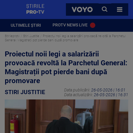
StirilePROTV
CAUTA
VOYO
TOATE 
PROTV NEWS LIVE
ULTIMELE ȘTIRI
Stirileprotv
Stiri Justitie
Proiectul noii legi a salarizării provoacă revoltă la Parchetul
General: Magistrații pot pierde bani după promovare
Proiectul noii legi a salarizării
provoacă revoltă la Parchetul General:
Magistrații pot pierde bani după
promovare
Data publicării:
26-05-2026 | 16:01
STIRI JUSTITIE
Data actualizării:
26-05-2026 | 16:31