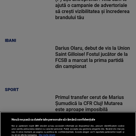
ajută o campanie de advertoriale
să crești vizibilitatea și încrederea
brandului tău
IBANI
Darius Olaru, debut de vis la Union
Saint Gilloise! Fostul jucător de la
FCSB a marcat la prima partidă
din campionat
SPORT
Primul transfer cerut de Marius
Șumudică la CFR Cluj! Mutarea
este aproape imposibilă
Nouă ne pasă ca datele tale personale să rămână confidențiale
Noi și partenerii noștri
201
stocăm și/sau accesăm informații pe dispozitivul dvs., precum identificatorii cookie
unici pentru prelucrarea datelor cu caracter personal. Puteți accepta sau gestiona alegerile dvs. făcând clic mai jos
sau în orice moment, pe pagina cu politica de confidențialitate. Aceste alegeri vor fi raportate partenerilor noștri și
nu vă vor afecta navigarea.
Mai multe detalii