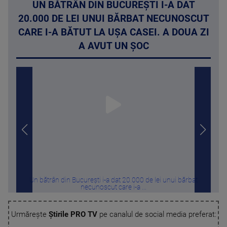
UN BĂTRÂN DIN BUCUREȘTI I-A DAT
20.000 DE LEI UNUI BĂRBAT NECUNOSCUT
CARE I-A BĂTUT LA UȘA CASEI. A DOUA ZI
A AVUT UN ȘOC
Un bătrân din București i-a dat 20.000 de lei unui bărbat
Pat
necunoscut care i-a ...
Urmărește
Știrile PRO TV
pe canalul de social media preferat: