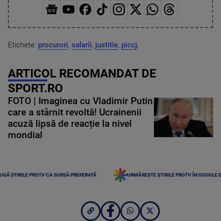
Etichete:
procurori
,
salarii
,
justitie
,
piccj
,
ARTICOL RECOMANDAT DE
SPORT.RO
FOTO | Imaginea cu Vladimir Putin
care a stârnit revoltă! Ucrainenii
acuză lipsă de reacție la nivel
mondial
UGĂ ȘTIRILE PROTV CA SURSĂ PREFERATĂ
URMĂREȘTE ȘTIRILE PROTV ÎN GOOGLE 