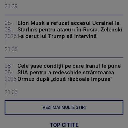
21:39
08-
Elon Musk a refuzat accesul Ucrainei la
08-
Starlink pentru atacuri în Rusia. Zelenski
2026
i-a cerut lui Trump să intervină
|
21:36
08-
Cele șase condiții pe care Iranul le pune
08-
SUA pentru a redeschide strâmtoarea
2026
Ormuz după „două războaie impuse”
|
21:33
VEZI MAI MULTE ȘTIRI
TOP CITITE