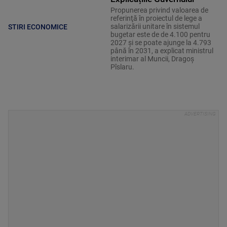
Propunerea privind valoarea de
referinţă în proiectul de lege a
salarizării unitare în sistemul
STIRI ECONOMICE
bugetar este de de 4.100 pentru
2027 şi se poate ajunge la 4.793
până în 2031, a explicat ministrul
interimar al Muncii, Dragoş
Pîslaru.