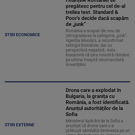
pregătesc pentru cel de-al
treilea test. Standard &
Poor’s decide dacă scapăm
de „junk”
România a scapat din nou de
STIRI ECONOMICE
retrogradarea la categoria „junk”.
Agenția Moody's, a reconfirmat
ratingul României, dar cu
perspectivă negativă. Asta
înseamnă că țara noastră rămâne
pe ultima treaptă recomandată
investițiilor.
Drona care a explodat în
Bulgaria, la granița cu
România, a fost identificată.
Anunțul autorităților de la
Sofia
Ministerul Apărării de la Sofia a
STIRI EXTERNE
anunțat că drona care s-a
prăbușit sâmbătă dimineața pe un