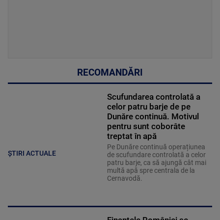
RECOMANDĂRI
Scufundarea controlată a
celor patru barje de pe
Dunăre continuă. Motivul
pentru sunt coborâte
treptat în apă
Pe Dunăre continuă operațiunea
ȘTIRI ACTUALE
de scufundare controlată a celor
patru barje, ca să ajungă cât mai
multă apă spre centrala de la
Cernavodă.
Finanțele României se