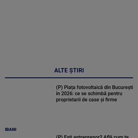
30:33
ALTE ȘTIRI
(P) Piața fotovoltaică din București
în 2026: ce se schimbă pentru
proprietarii de case și firme
IBANI
(P) Ești antreprenor? Află cum te