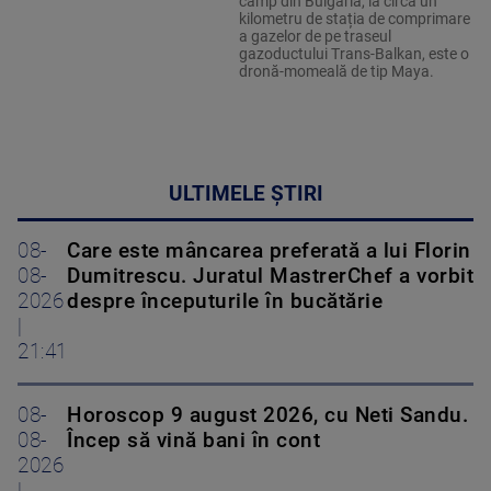
câmp din Bulgaria, la circa un
kilometru de stația de comprimare
a gazelor de pe traseul
gazoductului Trans-Balkan, este o
dronă-momeală de tip Maya.
ULTIMELE ȘTIRI
08-
Care este mâncarea preferată a lui Florin
08-
Dumitrescu. Juratul MastrerChef a vorbit
2026
despre începuturile în bucătărie
|
21:41
08-
Horoscop 9 august 2026, cu Neti Sandu.
08-
Încep să vină bani în cont
2026
|