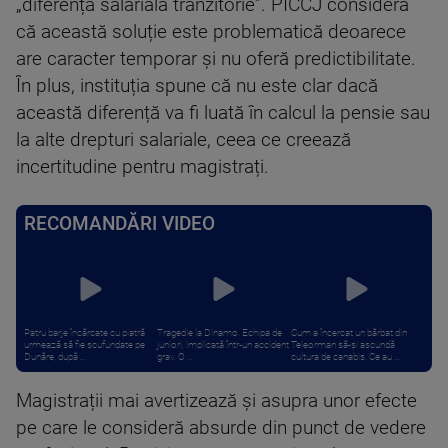
„diferență salarială tranzitorie”. PÎCCJ consideră
că această soluție este problematică deoarece
are caracter temporar și nu oferă predictibilitate.
În plus, instituția spune că nu este clar dacă
această diferență va fi luată în calcul la pensie sau
la alte drepturi salariale, ceea ce creează
incertitudine pentru magistrați.
RECOMANDĂRI VIDEO
Patru barje încărcate cu piatră
Tragedie la Dinamo. Echipa de
Cum a încercat un bărbat din
urmează să fie scufundate pe
juniori, implicată într-un accident
Teleorman să-și ascundă
Dunăre, după ...
grav. O ...
cultura de canabis. Ce au ...
Magistrații mai avertizează și asupra unor efecte
pe care le consideră absurde din punct de vedere