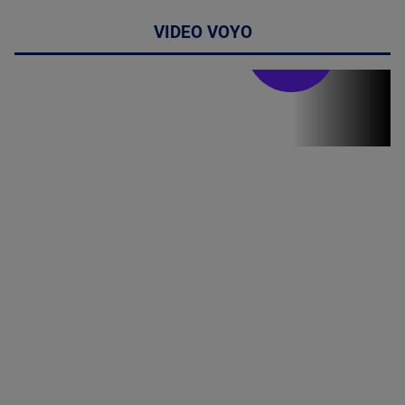
VIDEO VOYO
Stirile PRO TV
Stirile PRO
TV # 19.00 -
8 August
2026
MAI
MULTE
DETALII