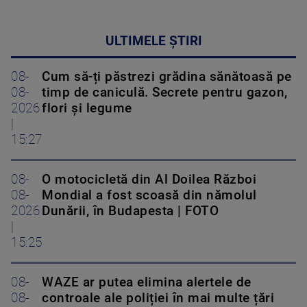
ULTIMELE ȘTIRI
08-
Cum să-ți păstrezi grădina sănătoasă pe
08-
timp de caniculă. Secrete pentru gazon,
2026
flori și legume
|
15:27
08-
O motocicletă din Al Doilea Război
08-
Mondial a fost scoasă din nămolul
2026
Dunării, în Budapesta | FOTO
|
15:25
08-
WAZE ar putea elimina alertele de
08-
controale ale poliției în mai multe țări