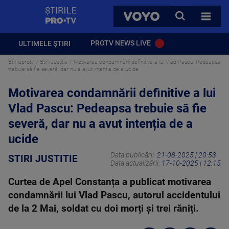
StirilePROTV
CAUTA
VOYO
TOATE 
PROTV NEWS LIVE
ULTIMELE ȘTIRI
Stirileprotv
Stiri Justitie
Motivarea condamnării definitive a lui Vlad Pascu: Pedeapsa
trebuie să fie severă, dar nu a avut intenția de a ucide
Motivarea condamnării definitive a lui
Vlad Pascu: Pedeapsa trebuie să fie
severă, dar nu a avut intenția de a
ucide
Data publicării:
21-08-2025 | 20:53
STIRI JUSTITIE
Data actualizării:
17-10-2025 | 12:15
Curtea de Apel Constanța a publicat motivarea
condamnării lui Vlad Pascu, autorul accidentului
de la 2 Mai, soldat cu doi morți și trei răniți.