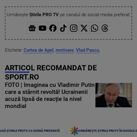
Urmărește
Știrile PRO TV
pe canalul de social media preferat:
Etichete:
Curtea de Apel
,
motivare
,
Vlad Pascu
,
ARTICOL RECOMANDAT DE
SPORT.RO
FOTO | Imaginea cu Vladimir Putin
care a stârnit revoltă! Ucrainenii
acuză lipsă de reacție la nivel
mondial
UGĂ ȘTIRILE PROTV CA SURSĂ PREFERATĂ
URMĂREȘTE ȘTIRILE PROTV ÎN GOOGLE 