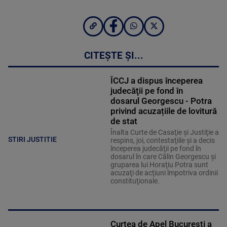
CITEȘTE ȘI...
ÎCCJ a dispus începerea
judecăţii pe fond în
dosarul Georgescu - Potra
privind acuzațiile de lovitură
de stat
Înalta Curte de Casaţie şi Justiţie a
STIRI JUSTITIE
respins, joi, contestaţiile şi a decis
începerea judecăţii pe fond în
dosarul în care Călin Georgescu şi
gruparea lui Horaţiu Potra sunt
acuzaţi de acţiuni împotriva ordinii
constituţionale.
Curtea de Apel București a