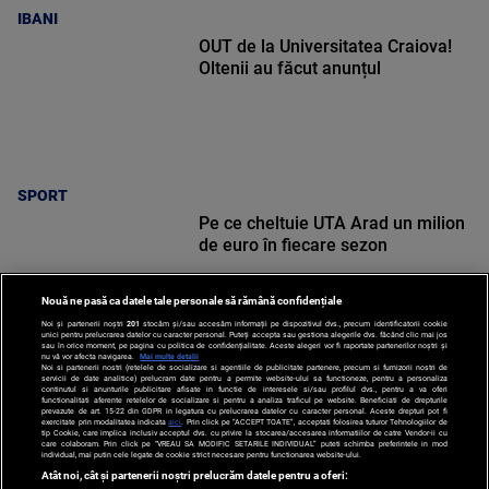
IBANI
OUT de la Universitatea Craiova!
Oltenii au făcut anunțul
SPORT
Pe ce cheltuie UTA Arad un milion
de euro în fiecare sezon
Nouă ne pasă ca datele tale personale să rămână confidențiale
Noi și partenerii noștri
201
stocăm și/sau accesăm informații pe dispozitivul dvs., precum identificatorii cookie
unici pentru prelucrarea datelor cu caracter personal. Puteți accepta sau gestiona alegerile dvs. făcând clic mai jos
sau în orice moment, pe pagina cu politica de confidențialitate. Aceste alegeri vor fi raportate partenerilor noștri și
nu vă vor afecta navigarea.
Mai multe detalii
Noi si partenerii nostri (retelele de socializare si agentiile de publicitate partenere, precum si furnizorii nostri de
SPORT
servicii de date analitice) prelucram date pentru a permite website-ului sa functioneze, pentru a personaliza
continutul si anunturile publicitare afisate in functie de interesele si/sau profilul dvs., pentru a va oferi
functionalitati aferente retelelor de socializare si pentru a analiza traficul pe website. Beneficiati de drepturile
prevazute de art. 15-22 din GDPR in legatura cu prelucrarea datelor cu caracter personal. Aceste drepturi pot fi
exercitate prin modalitatea indicata
aici
. Prin click pe “ACCEPT TOATE”, acceptati folosirea tuturor Tehnologiilor de
tip Cookie, care implica inclusiv acceptul dvs. cu privire la stocarea/accesarea informatiilor de catre Vendor-ii cu
care colaboram. Prin click pe “VREAU SA MODIFIC SETARILE INDIVIDUAL” puteti schimba preferintele in mod
individual, mai putin cele legate de cookie strict necesare pentru functionarea website-ului.
Atât noi, cât și partenerii noștri prelucrăm datele pentru a oferi: