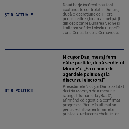
Două barje încărcate au fost
scufundate controlat în Dunăre,
după o operațiune de 11 ore,
ȘTIRI ACTUALE
pentru redirecționarea unei părți
din debit către Dunărea Veche și
limitarea scăderii nivelului apei în
zona Centralei de la Cernavodă.
Nicușor Dan, mesaj ferm
către partide, după verdictul
Moody's: „Să renunțe la
agendele politice şi la
discursul electoral”
Președintele Nicușor Dan a salutat
STIRI POLITICE
decizia Moody’s de a menține
ratingul României la „Baa3”,
afirmând că agenția a confirmat
progresele făcute în ultimul an
pentru echilibrarea finanțelor
publice și reducerea cheltuielilor.