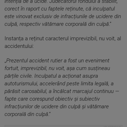
intenția de a ucide. Judecătorul fondului a stabilit,
corect în raport cu faptele reținute, că inculpatul
este vinovat exclusiv de infracțiunile de ucidere din
culpă, respectiv vătămare corporală din culpă
.”
Instanța a reținut caracterul imprevizibil, nu voit, al
accidentului:
„
Prezentul accident rutier a fost un eveniment
fortuit, imprevizibil, nu voit, așa cum susțineau
părțile civile. Inculpatul a acționat asupra
autoturismului, accelerând peste limita legală, a
părăsit carosabilul, a încălcat marcajul continuu —
fapte care corespund obiectiv și subiectiv
infracțiunilor de ucidere din culpă și vătămare
corporală din culpă
.”