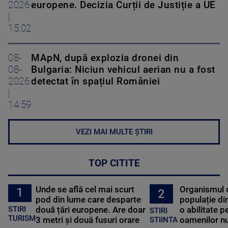
2026
europene. Decizia Curții de Justiție a UE
|
15:02
08-
MApN, după explozia dronei din
08-
Bulgaria: Niciun vehicul aerian nu a fost
2026
detectat în spațiul României
|
14:59
VEZI MAI MULTE ȘTIRI
TOP CITITE
Unde se află cel mai scurt
Organismul 
1
2
pod din lume care desparte
populație di
STIRI
două țări europene. Are doar
o abilitate p
STIRI
TURISM
3 metri și două fusuri orare
oamenilor nu
STIINTA