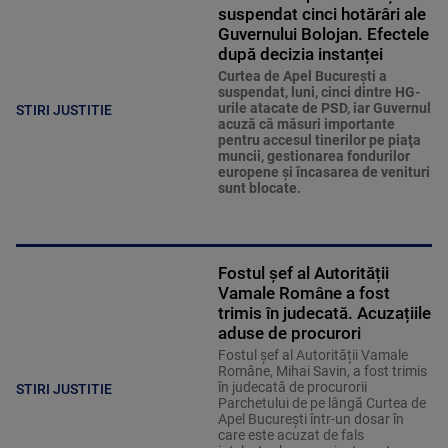
suspendat cinci hotărâri ale
Guvernului Bolojan. Efectele
după decizia instanței
Curtea de Apel Bucureşti a
suspendat, luni, cinci dintre HG-
urile atacate de PSD, iar Guvernul
STIRI JUSTITIE
acuză că măsuri importante
pentru accesul tinerilor pe piaţa
muncii, gestionarea fondurilor
europene şi încasarea de venituri
sunt blocate.
Fostul șef al Autorității
Vamale Române a fost
trimis în judecată. Acuzațiile
aduse de procurori
Fostul șef al Autorității Vamale
Române, Mihai Savin, a fost trimis
în judecată de procurorii
STIRI JUSTITIE
Parchetului de pe lângă Curtea de
Apel București într-un dosar în
care este acuzat de fals