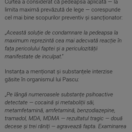
Curtea a considerat că pedeapsa aplicată — la
limita maximă prevăzută de lege — corespunde
cel mai bine scopurilor preventiv și sancționator:
„
Această soluție de condamnare la pedeapsa la
maximum reprezintă cea mai adecvată reacție în
fața pericolului faptei și a periculozității
manifestate de inculpat
.”
Instanța a menționat și substanțele interzise
găsite în organismul lui Pascu:
„
Pe lângă numeroasele substanțe psihoactive
detectate — cocaină și metaboliții săi,
metamfetamină, amfetamină, benzodiazepine,
tramadol, MDA, MDMA — rezultatul tragic — două
decese și trei răniți — agravează fapta. Examinarea