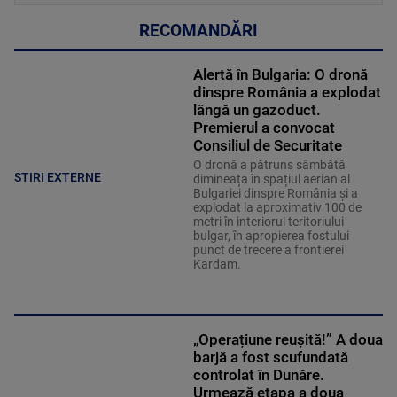
RECOMANDĂRI
Alertă în Bulgaria: O dronă
dinspre România a explodat
lângă un gazoduct.
Premierul a convocat
Consiliul de Securitate
O dronă a pătruns sâmbătă
STIRI EXTERNE
dimineața în spațiul aerian al
Bulgariei dinspre România și a
explodat la aproximativ 100 de
metri în interiorul teritoriului
bulgar, în apropierea fostului
punct de trecere a frontierei
Kardam.
„Operațiune reușită!” A doua
barjă a fost scufundată
controlat în Dunăre.
Urmează etapa a doua