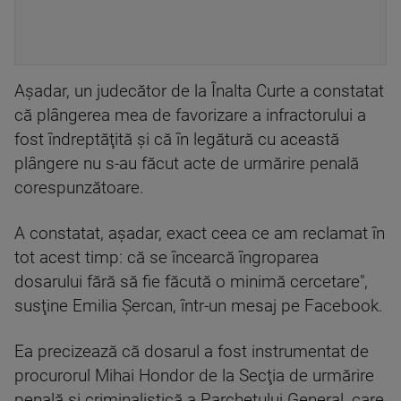
Aşadar, un judecător de la Înalta Curte a constatat
că plângerea mea de favorizare a infractorului a
fost îndreptăţită şi că în legătură cu această
plângere nu s-au făcut acte de urmărire penală
corespunzătoare.
A constatat, aşadar, exact ceea ce am reclamat în
tot acest timp: că se încearcă îngroparea
dosarului fără să fie făcută o minimă cercetare",
susţine Emilia Şercan, într-un mesaj pe Facebook.
Ea precizează că dosarul a fost instrumentat de
procurorul Mihai Hondor de la Secţia de urmărire
penală şi criminalistică a Parchetului General, care