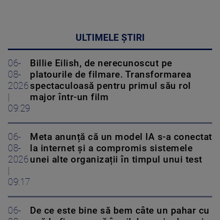
ULTIMELE ȘTIRI
06-
Billie Eilish, de nerecunoscut pe
08-
platourile de filmare. Transformarea
2026
spectaculoasă pentru primul său rol
|
major într-un film
09:29
06-
Meta anunță că un model IA s-a conectat
08-
la internet și a compromis sistemele
2026
unei alte organizații în timpul unui test
|
09:17
06-
De ce este bine să bem câte un pahar cu
08-
apă la fiecare oră în zilele caniculare și