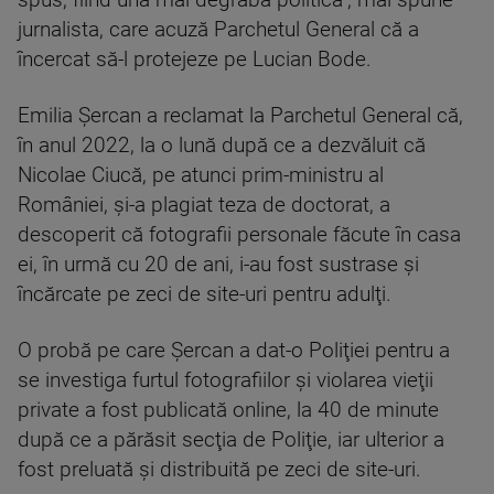
spus, fiind una mai degrabă politică", mai spune
jurnalista, care acuză Parchetul General că a
încercat să-l protejeze pe Lucian Bode.
Emilia Şercan a reclamat la Parchetul General că,
în anul 2022, la o lună după ce a dezvăluit că
Nicolae Ciucă, pe atunci prim-ministru al
României, şi-a plagiat teza de doctorat, a
descoperit că fotografii personale făcute în casa
ei, în urmă cu 20 de ani, i-au fost sustrase şi
încărcate pe zeci de site-uri pentru adulţi.
O probă pe care Şercan a dat-o Poliţiei pentru a
se investiga furtul fotografiilor şi violarea vieţii
private a fost publicată online, la 40 de minute
după ce a părăsit secţia de Poliţie, iar ulterior a
fost preluată şi distribuită pe zeci de site-uri.