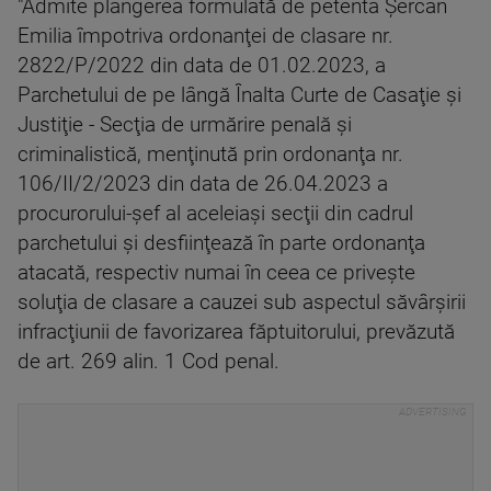
"Admite plângerea formulată de petenta Şercan
Emilia împotriva ordonanţei de clasare nr.
2822/P/2022 din data de 01.02.2023, a
Parchetului de pe lângă Înalta Curte de Casaţie şi
Justiţie - Secţia de urmărire penală şi
criminalistică, menţinută prin ordonanţa nr.
106/II/2/2023 din data de 26.04.2023 a
procurorului-şef al aceleiaşi secţii din cadrul
parchetului şi desfiinţează în parte ordonanţa
atacată, respectiv numai în ceea ce priveşte
soluţia de clasare a cauzei sub aspectul săvârşirii
infracţiunii de favorizarea făptuitorului, prevăzută
de art. 269 alin. 1 Cod penal.