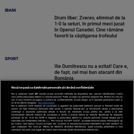
IBANI
Drum liber: Zverev, eliminat de la
1-0 la seturi, în primul meci jucat
în Openul Canadei. Cine rămâne
favorit la câștigarea trofeului
SPORT
Ilie Dumitrescu nu a ezitat! Care e,
de fapt, cel mai bun atacant din
România
Nouă ne pasă ca datele tale personale să rămână confidențiale
Noi și partenerii noștri
201
stocăm și/sau accesăm informații pe dispozitivul dvs., precum identificatorii cookie
unici pentru prelucrarea datelor cu caracter personal. Puteți accepta sau gestiona alegerile dvs. făcând clic mai jos
sau în orice moment, pe pagina cu politica de confidențialitate. Aceste alegeri vor fi raportate partenerilor noștri și
nu vă vor afecta navigarea.
Mai multe detalii
SPORT
Noi si partenerii nostri (retelele de socializare si agentiile de publicitate partenere, precum si furnizorii nostri de
servicii de date analitice) prelucram date pentru a permite website-ului sa functioneze, pentru a personaliza
continutul si anunturile publicitare afisate in functie de interesele si/sau profilul dvs., pentru a va oferi
functionalitati aferente retelelor de socializare si pentru a analiza traficul pe website. Beneficiati de drepturile
prevazute de art. 15-22 din GDPR in legatura cu prelucrarea datelor cu caracter personal. Aceste drepturi pot fi
exercitate prin modalitatea indicata
aici
. Prin click pe “ACCEPT TOATE”, acceptati folosirea tuturor Tehnologiilor de
tip Cookie, care implica inclusiv acceptul dvs. cu privire la stocarea/accesarea informatiilor de catre Vendor-ii cu
care colaboram. Prin click pe “VREAU SA MODIFIC SETARILE INDIVIDUAL” puteti schimba preferintele in mod
individual, mai putin cele legate de cookie strict necesare pentru functionarea website-ului.