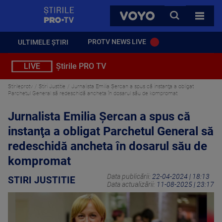
StirilePROTV
CAUTA
VOYO
TOATE 
PROTV NEWS LIVE
ULTIMELE ȘTIRI
LIVE
Știrile PRO TV
Stirileprotv
Stiri Justitie
Jurnalista Emilia Şercan a spus că instanţa a obligat
Parchetul General să redeschidă ancheta în dosarul său de kompromat
Jurnalista Emilia Şercan a spus că
instanţa a obligat Parchetul General să
redeschidă ancheta în dosarul său de
kompromat
Data publicării:
22-04-2024 | 18:13
STIRI JUSTITIE
Data actualizării:
11-08-2025 | 23:17