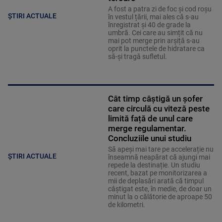
A fost a patra zi de foc și cod roșu
ȘTIRI ACTUALE
în vestul țării, mai ales că s-au
înregistrat și 40 de grade la
umbră. Cei care au simțit că nu
mai pot merge prin arșiță s-au
oprit la punctele de hidratare ca
să-și tragă sufletul.
Cât timp câștigă un șofer
care circulă cu viteză peste
limită față de unul care
merge regulamentar.
Concluziile unui studiu
Să apeși mai tare pe accelerație nu
ȘTIRI ACTUALE
înseamnă neapărat că ajungi mai
repede la destinație. Un studiu
recent, bazat pe monitorizarea a
mii de deplasări arată că timpul
câștigat este, în medie, de doar un
minut la o călătorie de aproape 50
de kilometri.