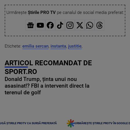
Urmărește
Știrile PRO TV
pe canalul de social media preferat:
Etichete:
emilia sercan
,
instanta
,
justitie
,
ARTICOL RECOMANDAT DE
SPORT.RO
Donald Trump, ținta unui nou
asasinat!? FBI a intervenit direct la
terenul de golf
UGĂ ȘTIRILE PROTV CA SURSĂ PREFERATĂ
URMĂREȘTE ȘTIRILE PROTV ÎN GOOGLE 