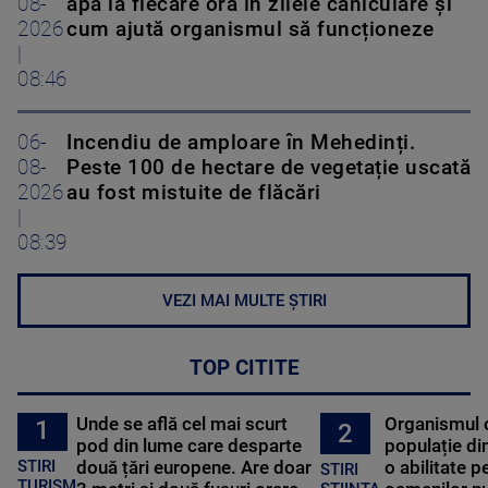
2026
cum ajută organismul să funcționeze
|
08:46
06-
Incendiu de amploare în Mehedinți.
08-
Peste 100 de hectare de vegetație uscată
2026
au fost mistuite de flăcări
|
08:39
VEZI MAI MULTE ȘTIRI
TOP CITITE
Unde se află cel mai scurt
Organismul 
1
2
pod din lume care desparte
populație di
STIRI
două țări europene. Are doar
o abilitate p
STIRI
TURISM
3 metri și două fusuri orare
oamenilor nu
STIINTA