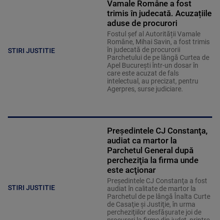
Vamale Române a fost
trimis în judecată. Acuzațiile
aduse de procurori
Fostul șef al Autorității Vamale
Române, Mihai Savin, a fost trimis
în judecată de procurorii
STIRI JUSTITIE
Parchetului de pe lângă Curtea de
Apel București într-un dosar în
care este acuzat de fals
intelectual, au precizat, pentru
Agerpres, surse judiciare.
Preşedintele CJ Constanţa,
audiat ca martor la
Parchetul General după
percheziţia la firma unde
este acţionar
Preşedintele CJ Constanţa a fost
STIRI JUSTITIE
audiat în calitate de martor la
Parchetul de pe lângă Înalta Curte
de Casaţie şi Justiţie, în urma
percheziţiilor desfăşurate joi de
procurori la firme din judeţ, printre