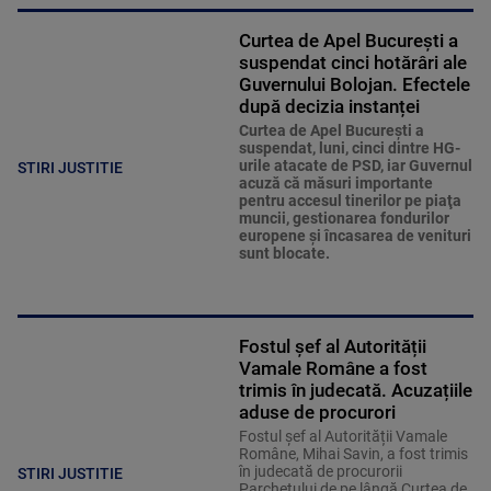
Curtea de Apel București a
suspendat cinci hotărâri ale
Guvernului Bolojan. Efectele
după decizia instanței
Curtea de Apel Bucureşti a
suspendat, luni, cinci dintre HG-
urile atacate de PSD, iar Guvernul
STIRI JUSTITIE
acuză că măsuri importante
pentru accesul tinerilor pe piaţa
muncii, gestionarea fondurilor
europene şi încasarea de venituri
sunt blocate.
Fostul șef al Autorității
Vamale Române a fost
trimis în judecată. Acuzațiile
aduse de procurori
Fostul șef al Autorității Vamale
Române, Mihai Savin, a fost trimis
în judecată de procurorii
STIRI JUSTITIE
Parchetului de pe lângă Curtea de