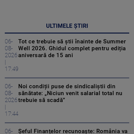
ULTIMELE ȘTIRI
06-
Tot ce trebuie să știi înainte de Summer
08-
Well 2026. Ghidul complet pentru ediția
2026
aniversară de 15 ani
|
17:49
06-
Noi condiții puse de sindicaliștii din
08-
sănătate: „Niciun venit salarial total nu
2026
trebuie să scadă”
|
17:44
06-
Șeful Finanțelor recunoaște: România va