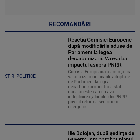
RECOMANDĂRI
Reacția Comisiei Europene
după modificările aduse de
Parlament la legea
decarbonizării. Va evalua
impactul asupra PNRR
Comisia Europeană a anunțat că
STIRI POLITICE
va analiza modificările adoptate
de Parlament la legea
decarbonizării pentru a stabili
dacă acestea afectează
îndeplinirea jalonului din PNRR
privind reforma sectorului
energetic.
Ilie Bolojan, după ședința de
Guvern: „Am aprobat planul