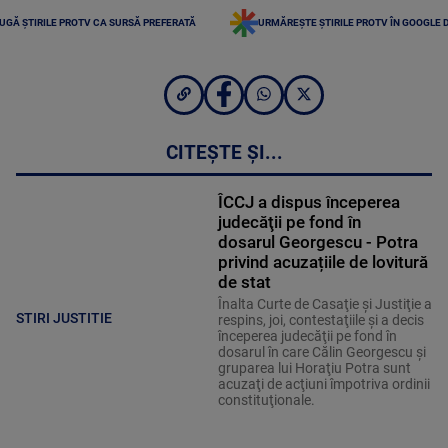
UGĂ ȘTIRILE PROTV CA SURSĂ PREFERATĂ
URMĂREȘTE ȘTIRILE PROTV ÎN GOOGLE 
CITEȘTE ȘI...
ÎCCJ a dispus începerea
judecăţii pe fond în
dosarul Georgescu - Potra
privind acuzațiile de lovitură
de stat
Înalta Curte de Casaţie şi Justiţie a
STIRI JUSTITIE
respins, joi, contestaţiile şi a decis
începerea judecăţii pe fond în
dosarul în care Călin Georgescu şi
gruparea lui Horaţiu Potra sunt
acuzaţi de acţiuni împotriva ordinii
constituţionale.