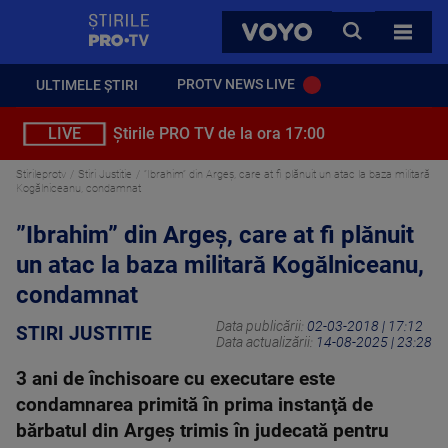
StirilePROTV
CAUTA
VOYO
TOATE 
PROTV NEWS LIVE
ULTIMELE ȘTIRI
LIVE
Știrile PRO TV de la ora 17:00
Stirileprotv
Stiri Justitie
”Ibrahim” din Argeș, care at fi plănuit un atac la baza militară
Kogălniceanu, condamnat
”Ibrahim” din Argeș, care at fi plănuit
un atac la baza militară Kogălniceanu,
condamnat
Data publicării:
02-03-2018 | 17:12
STIRI JUSTITIE
Data actualizării:
14-08-2025 | 23:28
3 ani de închisoare cu executare este
condamnarea primită în prima instanţă de
bărbatul din Argeş trimis în judecată pentru