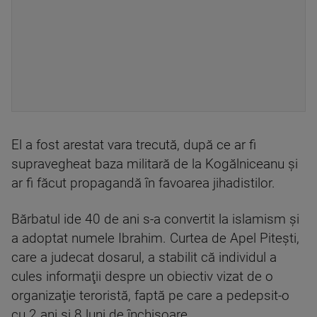
El a fost arestat vara trecută, după ce ar fi
supravegheat baza militară de la Kogălniceanu şi
ar fi făcut propagandă în favoarea jihadistilor.
Bărbatul ide 40 de ani s-a convertit la islamism şi
a adoptat numele Ibrahim. Curtea de Apel Piteşti,
care a judecat dosarul, a stabilit că individul a
cules informaţii despre un obiectiv vizat de o
organizaţie teroristă, faptă pe care a pedepsit-o
cu 2 ani şi 8 luni de închisoare.