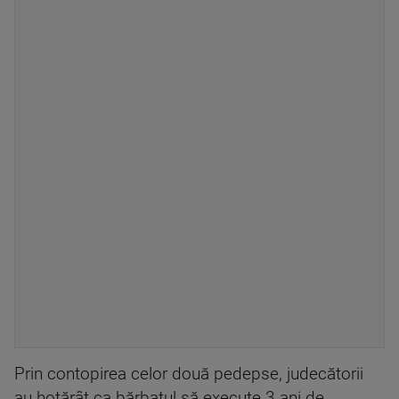
Prin contopirea celor două pedepse, judecătorii
au hotărât ca bărbatul să execute 3 ani de