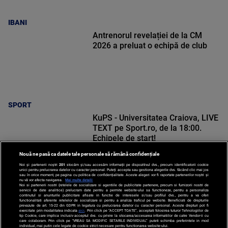
IBANI
Antrenorul revelației de la CM
2026 a preluat o echipă de club
SPORT
KuPS - Universitatea Craiova, LIVE
TEXT pe Sport.ro, de la 18:00.
Echipele de start!
Nouă ne pasă ca datele tale personale să rămână confidențiale
Noi și partenerii noștri
201
stocăm și/sau accesăm informații pe dispozitivul dvs., precum identificatorii cookie
unici pentru prelucrarea datelor cu caracter personal. Puteți accepta sau gestiona alegerile dvs. făcând clic mai jos
sau în orice moment, pe pagina cu politica de confidențialitate. Aceste alegeri vor fi raportate partenerilor noștri și
nu vă vor afecta navigarea.
Mai multe detalii
Noi si partenerii nostri (retelele de socializare si agentiile de publicitate partenere, precum si furnizorii nostri de
SPORT
servicii de date analitice) prelucram date pentru a permite website-ului sa functioneze, pentru a personaliza
continutul si anunturile publicitare afisate in functie de interesele si/sau profilul dvs., pentru a va oferi
functionalitati aferente retelelor de socializare si pentru a analiza traficul pe website. Beneficiati de drepturile
prevazute de art. 15-22 din GDPR in legatura cu prelucrarea datelor cu caracter personal. Aceste drepturi pot fi
exercitate prin modalitatea indicata
aici
. Prin click pe “ACCEPT TOATE”, acceptati folosirea tuturor Tehnologiilor de
tip Cookie, care implica inclusiv acceptul dvs. cu privire la stocarea/accesarea informatiilor de catre Vendor-ii cu
care colaboram. Prin click pe “VREAU SA MODIFIC SETARILE INDIVIDUAL” puteti schimba preferintele in mod
individual, mai putin cele legate de cookie strict necesare pentru functionarea website-ului.