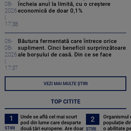
08-
încheia anul la limită, cu o creștere
2026
economică de doar 0,1%
|
17:38
06-
Băutura fermentată care întrece orice
08-
supliment. Cinci beneficii surprinzătoare
2026
ale borșului de casă. Din ce se face
|
17:37
VEZI MAI MULTE ȘTIRI
TOP CITITE
Unde se află cel mai scurt
Organismul 
1
2
pod din lume care desparte
populație di
STIRI
două țări europene. Are doar
o abilitate p
STIRI