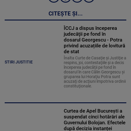
CITEȘTE ȘI...
ÎCCJ a dispus începerea
judecăţii pe fond în
dosarul Georgescu - Potra
privind acuzațiile de lovitură
de stat
Înalta Curte de Casaţie şi Justiţie a
STIRI JUSTITIE
respins, joi, contestaţiile şi a decis
începerea judecăţii pe fond în
dosarul în care Călin Georgescu şi
gruparea lui Horaţiu Potra sunt
acuzaţi de acţiuni împotriva ordinii
constituţionale.
Curtea de Apel București a
suspendat cinci hotărâri ale
Guvernului Bolojan. Efectele
după decizia instanței