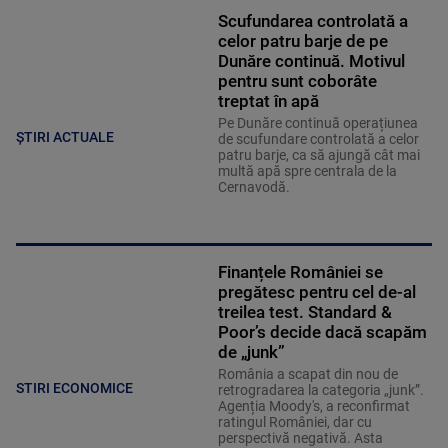
Scufundarea controlată a
celor patru barje de pe
Dunăre continuă. Motivul
pentru sunt coborâte
treptat în apă
Pe Dunăre continuă operațiunea
ȘTIRI ACTUALE
de scufundare controlată a celor
patru barje, ca să ajungă cât mai
multă apă spre centrala de la
Cernavodă.
Finanțele României se
pregătesc pentru cel de-al
treilea test. Standard &
Poor’s decide dacă scapăm
de „junk”
România a scapat din nou de
STIRI ECONOMICE
retrogradarea la categoria „junk”.
Agenția Moody's, a reconfirmat
ratingul României, dar cu
perspectivă negativă. Asta