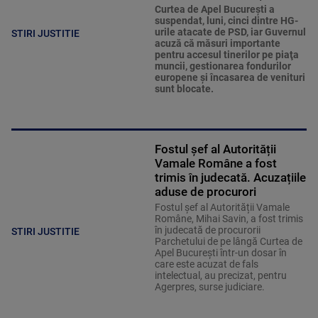
Curtea de Apel Bucureşti a
suspendat, luni, cinci dintre HG-
urile atacate de PSD, iar Guvernul
STIRI JUSTITIE
acuză că măsuri importante
pentru accesul tinerilor pe piaţa
muncii, gestionarea fondurilor
europene şi încasarea de venituri
sunt blocate.
Fostul șef al Autorității
Vamale Române a fost
trimis în judecată. Acuzațiile
aduse de procurori
Fostul șef al Autorității Vamale
Române, Mihai Savin, a fost trimis
în judecată de procurorii
STIRI JUSTITIE
Parchetului de pe lângă Curtea de
Apel București într-un dosar în
care este acuzat de fals
intelectual, au precizat, pentru
Agerpres, surse judiciare.