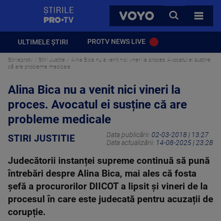
StirilePROTV
CAUTA
VOYO
TOATE 
PROTV NEWS LIVE
ULTIMELE ȘTIRI
Stirileprotv
Stiri Justitie
Alina Bica nu a venit nici vineri la proces. Avocatul ei susține
că are probleme medicale
Alina Bica nu a venit nici vineri la
proces. Avocatul ei susține că are
probleme medicale
Data publicării:
02-03-2018 | 13:27
STIRI JUSTITIE
Data actualizării:
14-08-2025 | 23:28
Judecătorii instanței supreme continuă să pună
întrebări despre Alina Bica, mai ales că fosta
șefă a procurorilor DIICOT a lipsit și vineri de la
procesul în care este judecată pentru acuzații de
corupție.