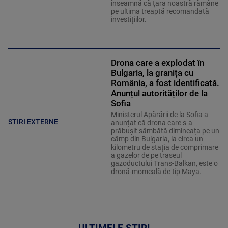
înseamnă că țara noastră rămâne
pe ultima treaptă recomandată
investițiilor.
Drona care a explodat în
Bulgaria, la granița cu
România, a fost identificată.
Anunțul autorităților de la
Sofia
Ministerul Apărării de la Sofia a
STIRI EXTERNE
anunțat că drona care s-a
prăbușit sâmbătă dimineața pe un
câmp din Bulgaria, la circa un
kilometru de stația de comprimare
a gazelor de pe traseul
gazoductului Trans-Balkan, este o
dronă-momeală de tip Maya.