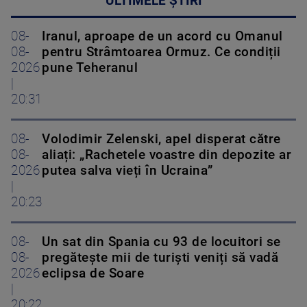
ULTIMELE ȘTIRI
08-
Iranul, aproape de un acord cu Omanul
08-
pentru Strâmtoarea Ormuz. Ce condiții
2026
pune Teheranul
|
20:31
08-
Volodimir Zelenski, apel disperat către
08-
aliați: „Rachetele voastre din depozite ar
2026
putea salva vieți în Ucraina”
|
20:23
08-
Un sat din Spania cu 93 de locuitori se
08-
pregătește mii de turiști veniți să vadă
2026
eclipsa de Soare
|
20:22