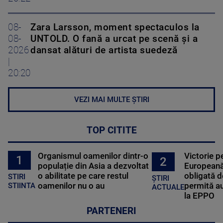
08-
Zara Larsson, moment spectaculos la
08-
UNTOLD. O fană a urcat pe scenă și a
2026
dansat alături de artista suedeză
|
20:20
VEZI MAI MULTE ȘTIRI
TOP CITITE
Organismul oamenilor dintr-o
Victorie p
1
2
populație din Asia a dezvoltat
Europeană
o abilitate pe care restul
obligată d
STIRI
ȘTIRI
oamenilor nu o au
permită au
STIINTA
ACTUALE
la EPPO
PARTENERI