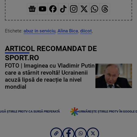
Etichete:
abuz in serviciu
,
Alina Bica
,
diicot
,
ARTICOL RECOMANDAT DE
SPORT.RO
FOTO | Imaginea cu Vladimir Putin
care a stârnit revoltă! Ucrainenii
acuză lipsă de reacție la nivel
mondial
UGĂ ȘTIRILE PROTV CA SURSĂ PREFERATĂ
URMĂREȘTE ȘTIRILE PROTV ÎN GOOGLE 