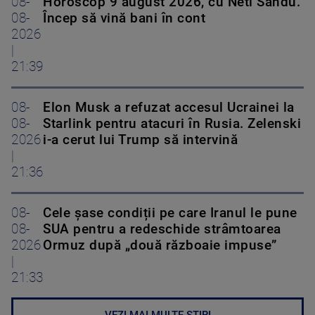
08-
Horoscop 9 august 2026, cu Neti Sandu.
08-
Încep să vină bani în cont
2026
|
21:39
08-
Elon Musk a refuzat accesul Ucrainei la
08-
Starlink pentru atacuri în Rusia. Zelenski
2026
i-a cerut lui Trump să intervină
|
21:36
08-
Cele șase condiții pe care Iranul le pune
08-
SUA pentru a redeschide strâmtoarea
2026
Ormuz după „două războaie impuse”
|
21:33
VEZI MAI MULTE ȘTIRI