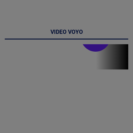
VIDEO VOYO
Stirile PRO TV
Stirile PRO
TV # 19.00 -
8 August
2026