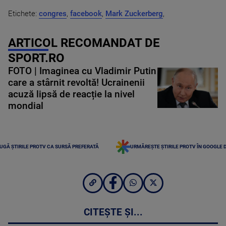
Etichete:
congres
,
facebook
,
Mark Zuckerberg
,
ARTICOL RECOMANDAT DE
SPORT.RO
FOTO | Imaginea cu Vladimir Putin
care a stârnit revoltă! Ucrainenii
acuză lipsă de reacție la nivel
mondial
UGĂ ȘTIRILE PROTV CA SURSĂ PREFERATĂ
URMĂREȘTE ȘTIRILE PROTV ÎN GOOGLE 
CITEȘTE ȘI...