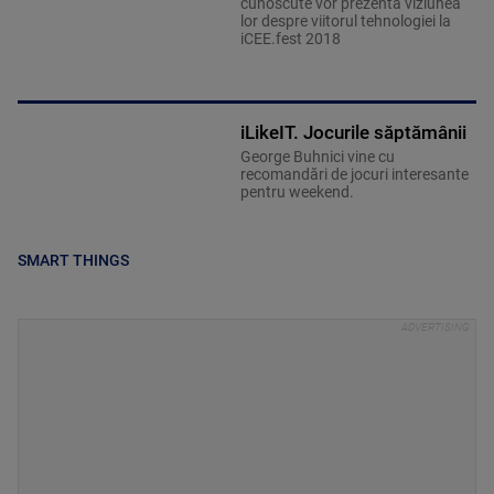
cunoscute vor prezenta viziunea
lor despre viitorul tehnologiei la
iCEE.fest 2018
iLikeIT. Jocurile săptămânii
George Buhnici vine cu
recomandări de jocuri interesante
pentru weekend.
SMART THINGS