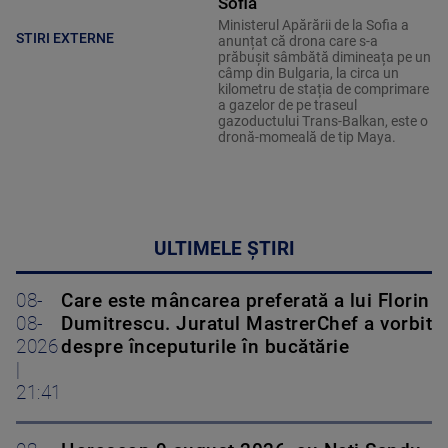
Sofia
Ministerul Apărării de la Sofia a
STIRI EXTERNE
anunțat că drona care s-a
prăbușit sâmbătă dimineața pe un
câmp din Bulgaria, la circa un
kilometru de stația de comprimare
a gazelor de pe traseul
gazoductului Trans-Balkan, este o
dronă-momeală de tip Maya.
ULTIMELE ȘTIRI
08-
Care este mâncarea preferată a lui Florin
08-
Dumitrescu. Juratul MastrerChef a vorbit
2026
despre începuturile în bucătărie
|
21:41