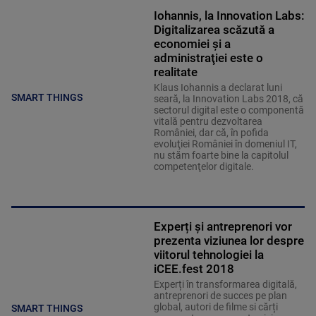
Iohannis, la Innovation Labs:
Digitalizarea scăzută a
economiei şi a
administraţiei este o
realitate
Klaus Iohannis a declarat luni
SMART THINGS
seară, la Innovation Labs 2018, că
sectorul digital este o componentă
vitală pentru dezvoltarea
României, dar că, în pofida
evoluţiei României în domeniul IT,
nu stăm foarte bine la capitolul
competenţelor digitale.
Experți și antreprenori vor
prezenta viziunea lor despre
viitorul tehnologiei la
iCEE.fest 2018
Experți în transformarea digitală,
antreprenori de succes pe plan
global, autori de filme si cărți
SMART THINGS