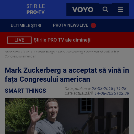
StirilePROTV
CAUTA
VOYO
TOATE 
PROTV NEWS LIVE
ULTIMELE ȘTIRI
LIVE
Știrile PRO TV ale dimineții
Stirileprotv
iLikeIT
Smart things
Mark Zuckerberg a acceptat să vină în fața
Congresului american
Mark Zuckerberg a acceptat să vină în
fața Congresului american
Data publicării:
28-03-2018 | 11:28
SMART THINGS
Data actualizării:
14-08-2025 | 22:39