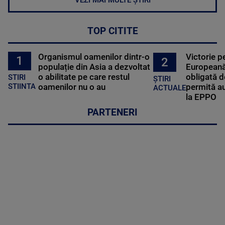
TOP CITITE
Organismul oamenilor dintr-o
Victorie p
1
2
populație din Asia a dezvoltat
Europeană
o abilitate pe care restul
obligată d
STIRI
ȘTIRI
oamenilor nu o au
permită au
STIINTA
ACTUALE
la EPPO
PARTENERI