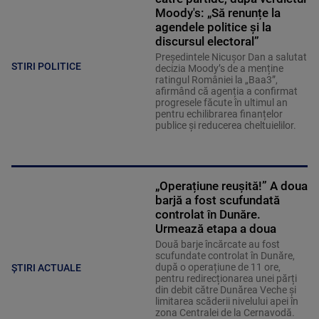
Moody's: „Să renunțe la
agendele politice şi la
discursul electoral”
Președintele Nicușor Dan a salutat
STIRI POLITICE
decizia Moody’s de a menține
ratingul României la „Baa3”,
afirmând că agenția a confirmat
progresele făcute în ultimul an
pentru echilibrarea finanțelor
publice și reducerea cheltuielilor.
„Operațiune reușită!” A doua
barjă a fost scufundată
controlat în Dunăre.
Urmează etapa a doua
Două barje încărcate au fost
scufundate controlat în Dunăre,
după o operațiune de 11 ore,
ȘTIRI ACTUALE
pentru redirecționarea unei părți
din debit către Dunărea Veche și
limitarea scăderii nivelului apei în
zona Centralei de la Cernavodă.