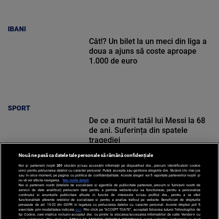
IBANI
Cât!? Un bilet la un meci din liga a
doua a ajuns să coste aproape
1.000 de euro
SPORT
De ce a murit tatăl lui Messi la 68
de ani. Suferința din spatele
tragediei
Nouă ne pasă ca datele tale personale să rămână confidențiale
Noi și partenerii noștri
201
stocăm și/sau accesăm informații pe dispozitivul dvs., precum identificatorii cookie
unici pentru prelucrarea datelor cu caracter personal. Puteți accepta sau gestiona alegerile dvs. făcând clic mai jos
sau în orice moment, pe pagina cu politica de confidențialitate. Aceste alegeri vor fi raportate partenerilor noștri și
nu vă vor afecta navigarea.
Mai multe detalii
Noi si partenerii nostri (retelele de socializare si agentiile de publicitate partenere, precum si furnizorii nostri de
SPORT
servicii de date analitice) prelucram date pentru a permite website-ului sa functioneze, pentru a personaliza
continutul si anunturile publicitare afisate in functie de interesele si/sau profilul dvs., pentru a va oferi
functionalitati aferente retelelor de socializare si pentru a analiza traficul pe website. Beneficiati de drepturile
prevazute de art. 15-22 din GDPR in legatura cu prelucrarea datelor cu caracter personal. Aceste drepturi pot fi
exercitate prin modalitatea indicata
aici
. Prin click pe “ACCEPT TOATE”, acceptati folosirea tuturor Tehnologiilor de
tip Cookie, care implica inclusiv acceptul dvs. cu privire la stocarea/accesarea informatiilor de catre Vendor-ii cu