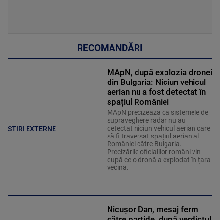
RECOMANDĂRI
MApN, după explozia dronei
din Bulgaria: Niciun vehicul
aerian nu a fost detectat în
spațiul României
MApN precizează că sistemele de
supraveghere radar nu au
detectat niciun vehicul aerian care
STIRI EXTERNE
să fi traversat spațiul aerian al
României către Bulgaria.
Precizările oficialilor români vin
după ce o dronă a explodat în țara
vecină.
Nicușor Dan, mesaj ferm
către partide, după verdictul