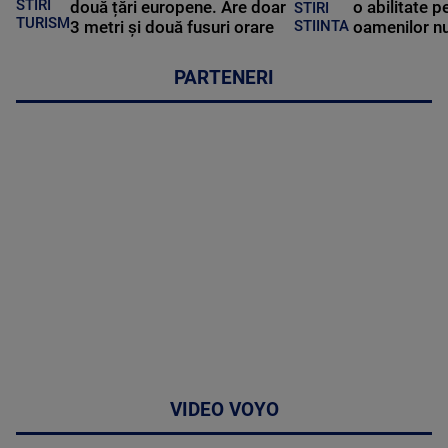
STIRI
două țări europene. Are doar
o abilitate p
STIRI
TURISM
3 metri și două fusuri orare
oamenilor nu
STIINTA
PARTENERI
VIDEO VOYO