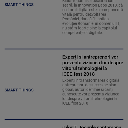
Klaus Iohannis a declarat luni
SMART THINGS
seară, la Innovation Labs 2018, că
sectorul digital este o componentă
vitală pentru dezvoltarea
României, dar că, în pofida
evoluţiei României în domeniul IT,
nu stăm foarte bine la capitolul
competenţelor digitale.
Experți și antreprenori vor
prezenta viziunea lor despre
viitorul tehnologiei la
iCEE.fest 2018
Experți în transformarea digitală,
antreprenori de succes pe plan
global, autori de filme si cărți
SMART THINGS
cunoscute vor prezenta viziunea
lor despre viitorul tehnologiei la
iCEE.fest 2018
iLikeIT. Jocurile săptămânii