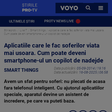
StirilePROTV
CAUTA
VOYO
TOATE 
PROTV NEWS LIVE
ULTIMELE ȘTIRI
Stirileprotv
iLikeIT
Smart things
Aplicatiile care le fac soferilor viata mai usoara.
Cum poate deveni smartphone-ul un copilot de nadejde
Aplicatiile care le fac soferilor viata
mai usoara. Cum poate deveni
smartphone-ul un copilot de nadejde
Data publicării:
05-09-2014 | 19:16
SMART THINGS
Data actualizării:
16-08-2025 | 06:58
Avem un sfat pentru soferi: nu plecati de acasa
fara telefonul inteligent. Cu ajutorul aplicatiilor
speciale, aparatul devine un asistent de
incredere, pe care va puteti baza.