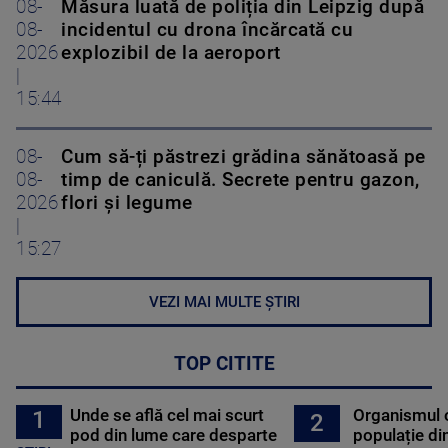
08-
Măsura luată de poliția din Leipzig după
08-
incidentul cu drona încărcată cu
2026
explozibil de la aeroport
|
15:44
08-
Cum să-ți păstrezi grădina sănătoasă pe
08-
timp de caniculă. Secrete pentru gazon,
2026
flori și legume
|
15:27
VEZI MAI MULTE ȘTIRI
TOP CITITE
Unde se află cel mai scurt
Organismul 
1
2
pod din lume care desparte
populație di