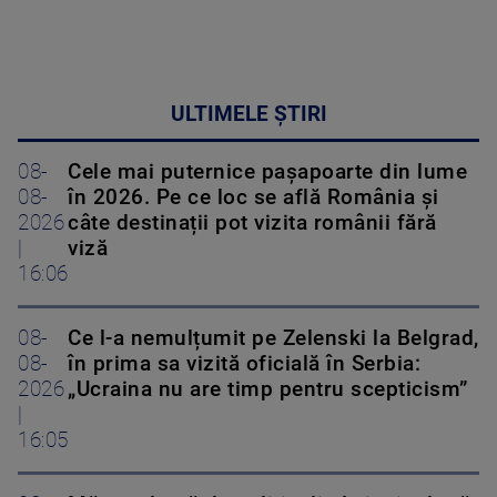
ULTIMELE ȘTIRI
08-
Cele mai puternice pașapoarte din lume
08-
în 2026. Pe ce loc se află România și
2026
câte destinații pot vizita românii fără
|
viză
16:06
08-
Ce l-a nemulțumit pe Zelenski la Belgrad,
08-
în prima sa vizită oficială în Serbia:
2026
„Ucraina nu are timp pentru scepticism”
|
16:05