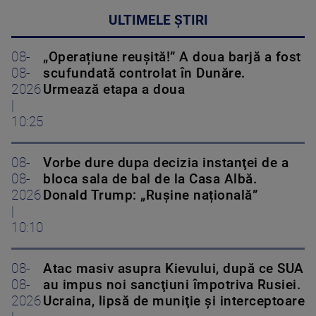
ULTIMELE ȘTIRI
08-
„Operațiune reușită!” A doua barjă a fost
08-
scufundată controlat în Dunăre.
2026
Urmează etapa a doua
|
10:25
08-
Vorbe dure dupa decizia instanţei de a
08-
bloca sala de bal de la Casa Albă.
2026
Donald Trump: „Rușine națională”
|
10:10
08-
Atac masiv asupra Kievului, după ce SUA
08-
au impus noi sancţiuni împotriva Rusiei.
2026
Ucraina, lipsă de muniţie şi interceptoare