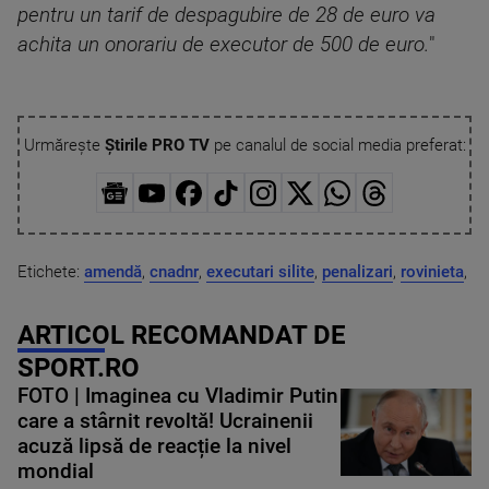
pentru un tarif de despagubire de 28 de euro va
achita un onorariu de executor de 500 de euro.
"
Urmărește
Știrile PRO TV
pe canalul de social media preferat:
Etichete:
amendă
,
cnadnr
,
executari silite
,
penalizari
,
rovinieta
,
ARTICOL RECOMANDAT DE
SPORT.RO
FOTO | Imaginea cu Vladimir Putin
care a stârnit revoltă! Ucrainenii
acuză lipsă de reacție la nivel
mondial