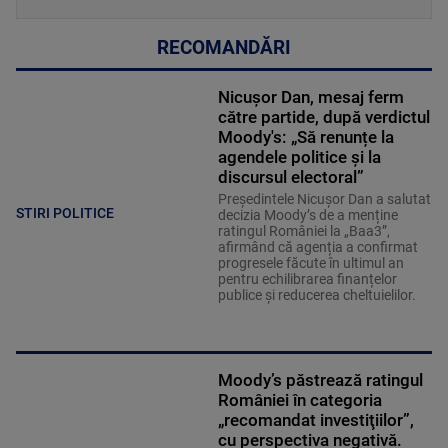
RECOMANDĂRI
Nicușor Dan, mesaj ferm
către partide, după verdictul
Moody's: „Să renunțe la
agendele politice şi la
discursul electoral”
Președintele Nicușor Dan a salutat
STIRI POLITICE
decizia Moody’s de a menține
ratingul României la „Baa3”,
afirmând că agenția a confirmat
progresele făcute în ultimul an
pentru echilibrarea finanțelor
publice și reducerea cheltuielilor.
Moody’s păstrează ratingul
României în categoria
„recomandat investiţiilor”,
cu perspectiva negativă.