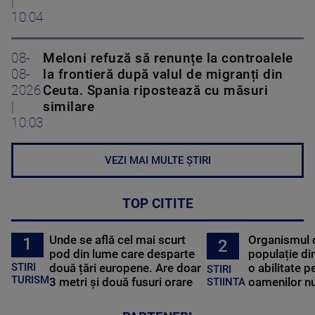
|
10:04
08-
Meloni refuză să renunțe la controalele
08-
la frontieră după valul de migranți din
2026
Ceuta. Spania ripostează cu măsuri
|
similare
10:03
VEZI MAI MULTE ȘTIRI
TOP CITITE
Unde se află cel mai scurt
Organismul 
1
2
pod din lume care desparte
populație di
STIRI
două țări europene. Are doar
o abilitate p
STIRI
TURISM
3 metri și două fusuri orare
oamenilor nu
STIINTA