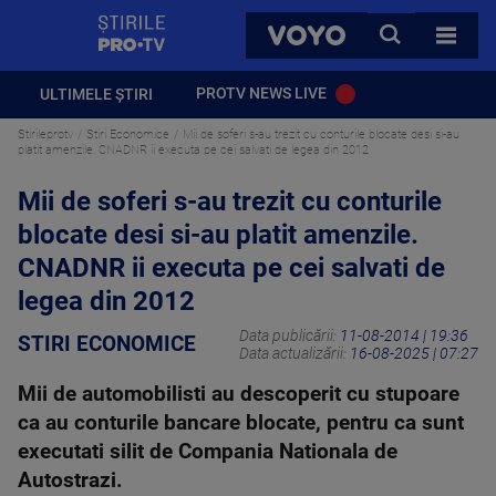
StirilePROTV
CAUTA
VOYO
TOATE 
PROTV NEWS LIVE
ULTIMELE ȘTIRI
Stirileprotv
Stiri Economice
Mii de soferi s-au trezit cu conturile blocate desi si-au
platit amenzile. CNADNR ii executa pe cei salvati de legea din 2012
Mii de soferi s-au trezit cu conturile
blocate desi si-au platit amenzile.
CNADNR ii executa pe cei salvati de
legea din 2012
Data publicării:
11-08-2014 | 19:36
STIRI ECONOMICE
Data actualizării:
16-08-2025 | 07:27
Mii de automobilisti au descoperit cu stupoare
ca au conturile bancare blocate, pentru ca sunt
executati silit de Compania Nationala de
Autostrazi.