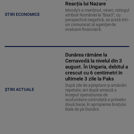
Reacția lui Nazare
Moody's a menţinut, vineri, ratingul
STIRI ECONOMICE
atribuit României la "Baa3", cu
perspectivă negativă, se arată într-
un comunicat al agenţiei de
evaluare financiară.
Dunărea rămâne la
Cernavodă la nivelul din 3
august. În Ungaria, debitul a
crescut cu 6 centimetri în
ultimele 3 zile la Paks
După zile de așteptare și amânări
ȘTIRI ACTUALE
repetate, ieri după-amiază a
început operațiunea de
scufundare controlată a primelor
două barje, în apropierea brațului
Bala de pe Dunăre.