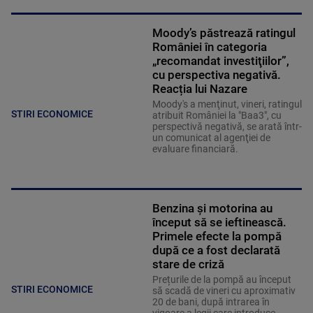
Moody’s păstrează ratingul
României în categoria
„recomandat investiţiilor”,
cu perspectiva negativă.
Reacția lui Nazare
Moody's a menţinut, vineri, ratingul
STIRI ECONOMICE
atribuit României la "Baa3", cu
perspectivă negativă, se arată într-
un comunicat al agenţiei de
evaluare financiară.
Benzina și motorina au
început să se ieftinească.
Primele efecte la pompă
după ce a fost declarată
stare de criză
Prețurile de la pompă au început
STIRI ECONOMICE
să scadă de vineri cu aproximativ
20 de bani, după intrarea în