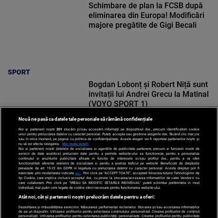
Schimbare de plan la FCSB după
eliminarea din Europa! Modificări
majore pregătite de Gigi Becali
SPORT
Bogdan Lobonț și Robert Niță sunt
invitații lui Andrei Grecu la Matinal
(VOYO SPORT 1)
Nouă ne pasă ca datele tale personale să rămână confidențiale
Noi și partenerii noștri
201
stocăm și/sau accesăm informații pe dispozitivul dvs., precum identificatorii cookie
unici pentru prelucrarea datelor cu caracter personal. Puteți accepta sau gestiona alegerile dvs. făcând clic mai jos
sau în orice moment, pe pagina cu politica de confidențialitate. Aceste alegeri vor fi raportate partenerilor noștri și
nu vă vor afecta navigarea.
Mai multe detalii
Noi si partenerii nostri (retelele de socializare si agentiile de publicitate partenere, precum si furnizorii nostri de
SPORT
servicii de date analitice) prelucram date pentru a permite website-ului sa functioneze, pentru a personaliza
continutul si anunturile publicitare afisate in functie de interesele si/sau profilul dvs., pentru a va oferi
functionalitati aferente retelelor de socializare si pentru a analiza traficul pe website. Beneficiati de drepturile
prevazute de art. 15-22 din GDPR in legatura cu prelucrarea datelor cu caracter personal. Aceste drepturi pot fi
exercitate prin modalitatea indicata
aici
. Prin click pe “ACCEPT TOATE”, acceptati folosirea tuturor Tehnologiilor de
tip Cookie, care implica inclusiv acceptul dvs. cu privire la stocarea/accesarea informatiilor de catre Vendor-ii cu
care colaboram. Prin click pe “VREAU SA MODIFIC SETARILE INDIVIDUAL” puteti schimba preferintele in mod
individual, mai putin cele legate de cookie strict necesare pentru functionarea website-ului.
Atât noi, cât și partenerii noștri prelucrăm datele pentru a oferi:
Dezvoltarea și îmbunătățirea serviciilor. Măsurarea performanței reclamelor. Stocarea și/sau accesarea informațiilor
de pe un dispozitiv. Utilizarea profilurilor pentru selectarea conținutului personalizat. Crearea profilurilor de conținut
personalizat. Utilizarea profilurilor pentru selectarea publicității personalizate. Crearea profilurilor pentru publicitate