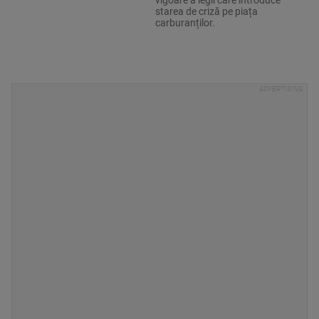
vigoare a legii care introduce
starea de criză pe piața
carburanților.