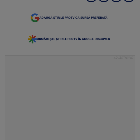
ADAUGĂ ȘTIRILE PROTV CA SURSĂ PREFERATĂ
URMĂREȘTE ȘTIRILE PROTV ÎN GOOGLE DISCOVER