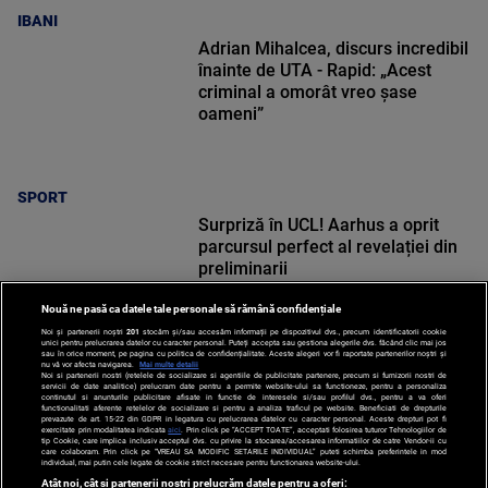
IBANI
Adrian Mihalcea, discurs incredibil
înainte de UTA - Rapid: „Acest
criminal a omorât vreo șase
oameni”
SPORT
Surpriză în UCL! Aarhus a oprit
parcursul perfect al revelației din
preliminarii
Nouă ne pasă ca datele tale personale să rămână confidențiale
Noi și partenerii noștri
201
stocăm și/sau accesăm informații pe dispozitivul dvs., precum identificatorii cookie
unici pentru prelucrarea datelor cu caracter personal. Puteți accepta sau gestiona alegerile dvs. făcând clic mai jos
sau în orice moment, pe pagina cu politica de confidențialitate. Aceste alegeri vor fi raportate partenerilor noștri și
nu vă vor afecta navigarea.
Mai multe detalii
SPORT
Noi si partenerii nostri (retelele de socializare si agentiile de publicitate partenere, precum si furnizorii nostri de
servicii de date analitice) prelucram date pentru a permite website-ului sa functioneze, pentru a personaliza
continutul si anunturile publicitare afisate in functie de interesele si/sau profilul dvs., pentru a va oferi
functionalitati aferente retelelor de socializare si pentru a analiza traficul pe website. Beneficiati de drepturile
prevazute de art. 15-22 din GDPR in legatura cu prelucrarea datelor cu caracter personal. Aceste drepturi pot fi
exercitate prin modalitatea indicata
aici
. Prin click pe “ACCEPT TOATE”, acceptati folosirea tuturor Tehnologiilor de
tip Cookie, care implica inclusiv acceptul dvs. cu privire la stocarea/accesarea informatiilor de catre Vendor-ii cu
care colaboram. Prin click pe “VREAU SA MODIFIC SETARILE INDIVIDUAL” puteti schimba preferintele in mod
individual, mai putin cele legate de cookie strict necesare pentru functionarea website-ului.
Atât noi, cât și partenerii noștri prelucrăm datele pentru a oferi: