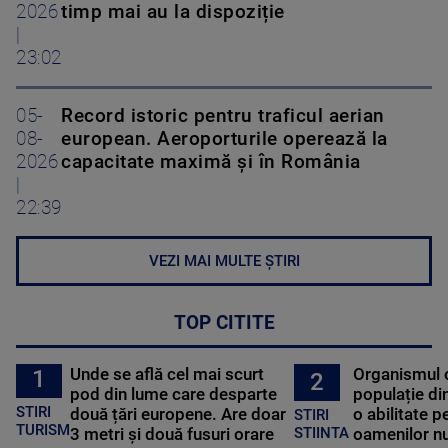
2026
timp mai au la dispoziție
|
23:02
05-
Record istoric pentru traficul aerian
08-
european. Aeroporturile operează la
2026
capacitate maximă și în România
|
22:39
VEZI MAI MULTE ȘTIRI
TOP CITITE
Unde se află cel mai scurt
Organismul 
1
2
pod din lume care desparte
populație di
STIRI
două țări europene. Are doar
o abilitate p
STIRI
TURISM
3 metri și două fusuri orare
oamenilor nu
STIINTA