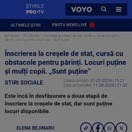
StirilePROTV
CAUTA
VOYO
TOATE 
PROTV NEWS LIVE
ULTIMELE ȘTIRI
Stirileprotv
Stiri Sociale
Înscrierea la creșele de stat, cursă cu obstacole pentru
părinți. Locuri puține și mulți copii. „Sunt puține”
Înscrierea la creșele de stat, cursă cu
obstacole pentru părinți. Locuri puține
și mulți copii. „Sunt puține”
Data publicării:
01-07-2024 | 15:21
STIRI SOCIALE
Data actualizării:
11-08-2025 | 21:33
Este încă în desfășurare a doua etapă de
înscriere la creșele de stat, dar sunt puține
locuri disponibile.
ELENA BEJINARU