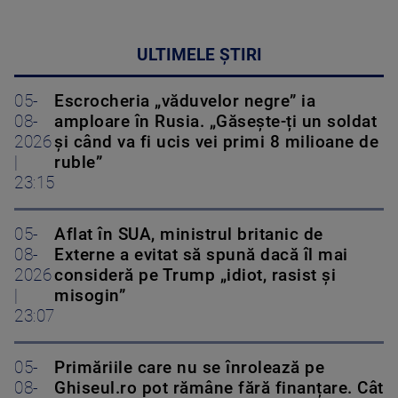
ULTIMELE ȘTIRI
05-
Escrocheria „văduvelor negre” ia
08-
amploare în Rusia. „Găsește-ți un soldat
2026
și când va fi ucis vei primi 8 milioane de
|
ruble”
23:15
05-
Aflat în SUA, ministrul britanic de
08-
Externe a evitat să spună dacă îl mai
2026
consideră pe Trump „idiot, rasist și
|
misogin”
23:07
05-
Primăriile care nu se înrolează pe
08-
Ghiseul.ro pot rămâne fără finanțare. Cât