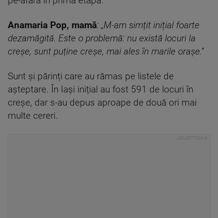
pe-afară în prima etapă.
Anamaria Pop, mamă
: „M-am simțit inițial foarte
dezamăgită. Este o problemă: nu există locuri la
creșe, sunt puține creșe, mai ales în marile orașe.”
Sunt și părinți care au rămas pe listele de
așteptare. În Iași inițial au fost 591 de locuri în
creșe, dar s-au depus aproape de două ori mai
multe cereri.