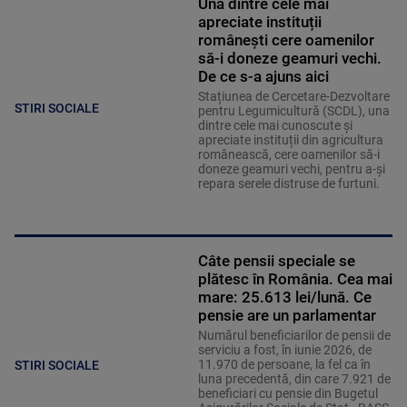
Una dintre cele mai
apreciate instituții
românești cere oamenilor
să-i doneze geamuri vechi.
De ce s-a ajuns aici
Stațiunea de Cercetare-Dezvoltare
STIRI SOCIALE
pentru Legumicultură (SCDL), una
dintre cele mai cunoscute și
apreciate instituții din agricultura
românească, cere oamenilor să-i
doneze geamuri vechi, pentru a-și
repara serele distruse de furtuni.
Câte pensii speciale se
plătesc în România. Cea mai
mare: 25.613 lei/lună. Ce
pensie are un parlamentar
Numărul beneficiarilor de pensii de
serviciu a fost, în iunie 2026, de
11.970 de persoane, la fel ca în
STIRI SOCIALE
luna precedentă, din care 7.921 de
beneficiari cu pensie din Bugetul