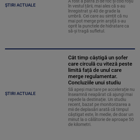
A fost a patra zi de foc și cod roșu
ȘTIRI ACTUALE
în vestul țării, mai ales că s-au
înregistrat și 40 de grade la
umbră. Cei care au simțit că nu
mai pot merge prin arșiță s-au
oprit la punctele de hidratare ca
să-și tragă sufletul.
Cât timp câștigă un șofer
care circulă cu viteză peste
limită față de unul care
merge regulamentar.
Concluziile unui studiu
Să apeși mai tare pe accelerație nu
ȘTIRI ACTUALE
înseamnă neapărat că ajungi mai
repede la destinație. Un studiu
recent, bazat pe monitorizarea a
mii de deplasări arată că timpul
câștigat este, în medie, de doar un
minut la o călătorie de aproape 50
de kilometri.