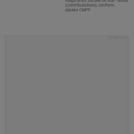
Asigurărilor Sociale de Stat - BASS
(contributivitate), conform
datelor CNPP.