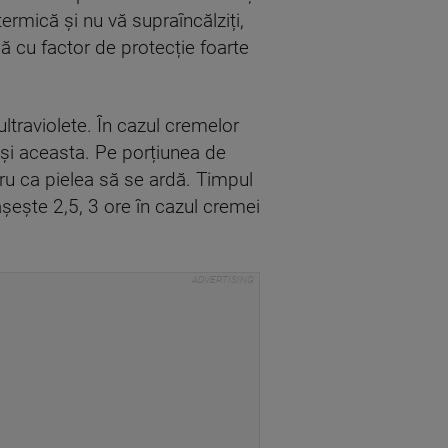
ermică și nu vă supraîncălziți,
mă cu factor de protecție foarte
traviolete. În cazul cremelor
și aceasta. Pe porțiunea de
ru ca pielea să se ardă. Timpul
șește 2,5, 3 ore în cazul cremei