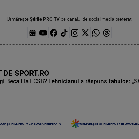
Urmărește
Știrile PRO TV
pe canalul de social media preferat:
 DE SPORT.RO
gi Becali la FCSB? Tehnicianul a răspuns fabulos: „S
UGĂ ȘTIRILE PROTV CA SURSĂ PREFERATĂ
URMĂREȘTE ȘTIRILE PROTV ÎN GOOGLE 