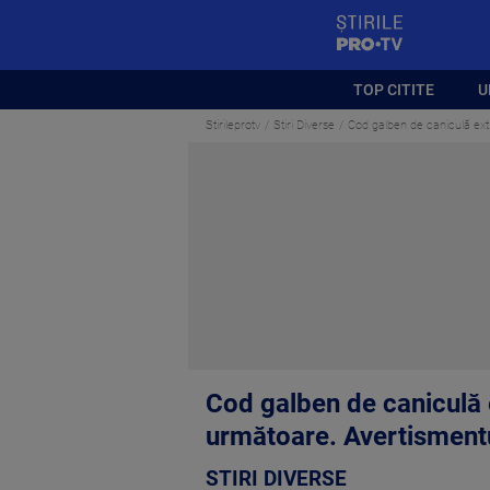
StirilePROTV
TOP CITITE
U
Stirileprotv
Stiri Diverse
Cod galben de caniculă exti
Cod galben de caniculă e
următoare. Avertismentu
STIRI DIVERSE