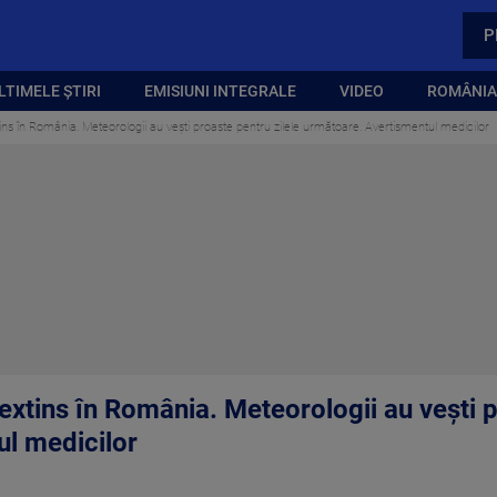
P
LTIMELE ȘTIRI
EMISIUNI INTEGRALE
VIDEO
ROMÂNIA,
ns în România. Meteorologii au vești proaste pentru zilele următoare. Avertismentul medicilor
xtins în România. Meteorologii au vești p
l medicilor