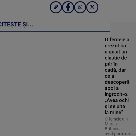
CITEȘTE ȘI...
O femeie a
crezut că
a găsit un
elastic de
păr în
cadă, dar
ce a
descoperit
apoi a
îngrozit-o.
„Avea ochi
și se uita
la mine”
O femeie din
Marea
Britaniea
avut parte de