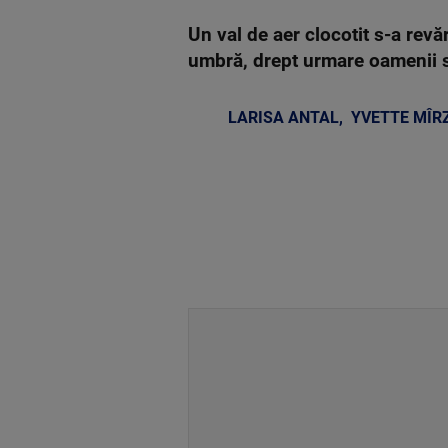
Un val de aer clocotit s-a rev
umbră, drept urmare oamenii s-
LARISA ANTAL
,
YVETTE MÎR