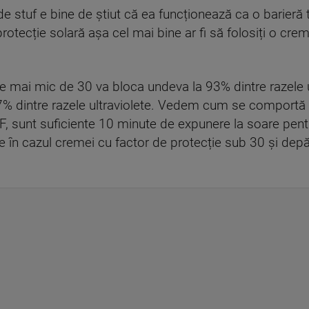
de stuf e bine de știut că ea funcționează ca o barieră t
rotecție solară așa cel mai bine ar fi să folosiți o cre
 mai mic de 30 va bloca undeva la 93% dintre razele ul
% dintre razele ultraviolete. Vedem cum se comportă 
, sunt suficiente 10 minute de expunere la soare pent
te în cazul cremei cu factor de protecție sub 30 și depă