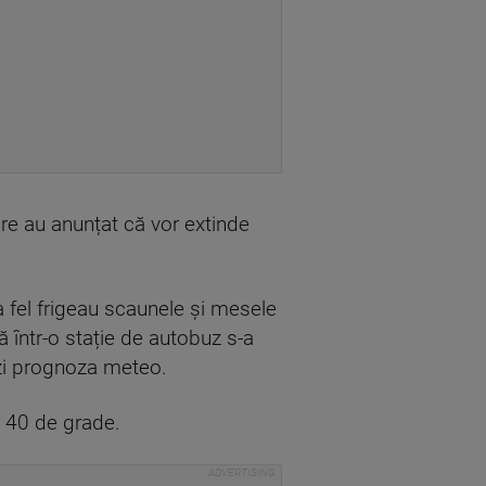
care au anunțat că vor extinde
La fel frigeau scaunele și mesele
 într-o stație de autobuz s-a
 zi prognoza meteo.
e 40 de grade.