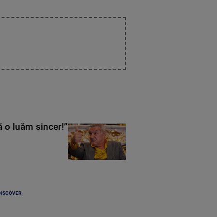
ă o luăm sincer!”
DISCOVER