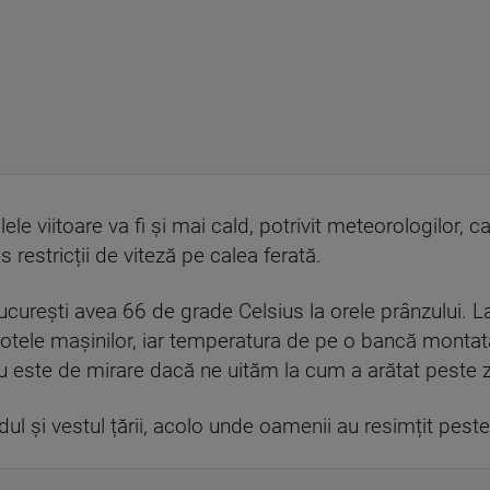
ele viitoare va fi și mai cald, potrivit meteorologilor, 
restricții de viteză pe calea ferată.
 București avea 66 de grade Celsius la orele prânzului. 
potele mașinilor, iar temperatura de pe o bancă montată
nu este de mirare dacă ne uităm la cum a arătat peste
dul și vestul țării, acolo unde oamenii au resimțit pest