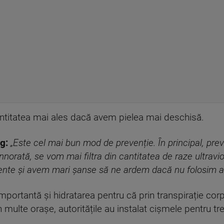
ntitatea mai ales dacă avem pielea mai deschisă.
g:
„Este cel mai bun mod de prevenție. În principal, pre
înnorată, se vom mai filtra din cantitatea de raze ultravi
ezente și avem mari șanse să ne ardem dacă nu folosim 
importantă și hidratarea pentru că prin transpirație cor
n multe orașe, autoritățile au instalat cișmele pentru tr