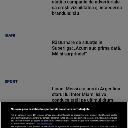
ajută o campanie de advertoriale
să crești vizibilitatea și încrederea
brandului tău
IBANI
Răsturnare de situație în
Superliga: „Acum aud prima dată.
Mă și surprinde!”
SPORT
Lionel Messi a ajuns în Argentina:
starul lui Inter Miami își va
conduce tatăl pe ultimul drum
Nouă ne pasă ca datele tale personale să rămână confidențiale
Noi și partenerii noștri
201
stocăm și/sau accesăm informații pe dispozitivul dvs., precum identificatorii cookie
unici pentru prelucrarea datelor cu caracter personal. Puteți accepta sau gestiona alegerile dvs. făcând clic mai jos
sau în orice moment, pe pagina cu politica de confidențialitate. Aceste alegeri vor fi raportate partenerilor noștri și
nu vă vor afecta navigarea.
Mai multe detalii
Noi si partenerii nostri (retelele de socializare si agentiile de publicitate partenere, precum si furnizorii nostri de
SPORT