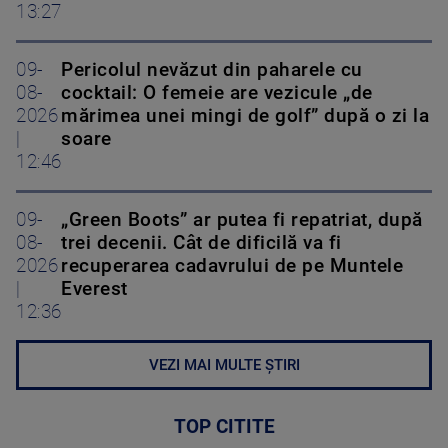
13:27
09-
Pericolul nevăzut din paharele cu
08-
cocktail: O femeie are vezicule „de
2026
mărimea unei mingi de golf” după o zi la
|
soare
12:46
09-
„Green Boots” ar putea fi repatriat, după
08-
trei decenii. Cât de dificilă va fi
2026
recuperarea cadavrului de pe Muntele
|
Everest
12:36
VEZI MAI MULTE ȘTIRI
TOP CITITE