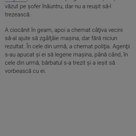
văzut pe şofer înăuntru, dar nu a reuşit să-l
trezească.
A ciocănit în geam, apoi a chemat câţiva vecini
să-al ajute să zgâlţâie maşina, dar fără niciun
rezultat. În cele din urmă, a chemat poliţia. Agenţii
s-au apucat şi ei să legene maşina, până când, în
cele din urmă, bărbatul s-a trezit şi a ieşit să
vorbească cu ei.