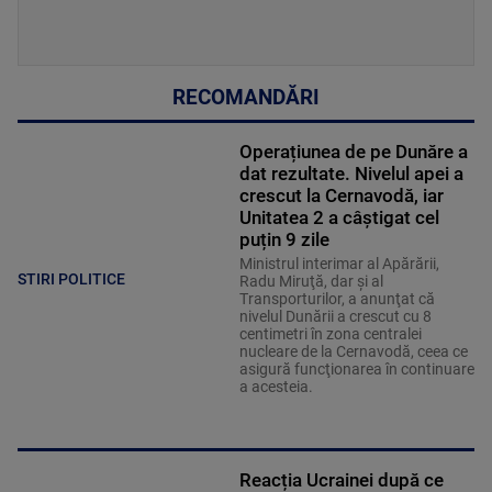
RECOMANDĂRI
Operațiunea de pe Dunăre a
dat rezultate. Nivelul apei a
crescut la Cernavodă, iar
Unitatea 2 a câștigat cel
puțin 9 zile
Ministrul interimar al Apărării,
STIRI POLITICE
Radu Miruţă, dar şi al
Transporturilor, a anunţat că
nivelul Dunării a crescut cu 8
centimetri în zona centralei
nucleare de la Cernavodă, ceea ce
asigură funcţionarea în continuare
a acesteia.
Reacția Ucrainei după ce