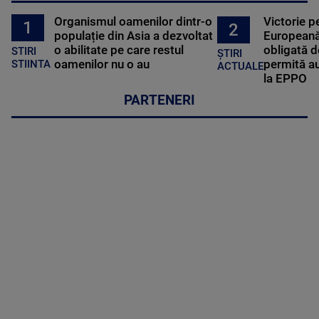
Organismul oamenilor dintr-o
Victorie p
1
2
populație din Asia a dezvoltat
Europeană
o abilitate pe care restul
obligată d
STIRI
ȘTIRI
oamenilor nu o au
permită au
STIINTA
ACTUALE
la EPPO
PARTENERI