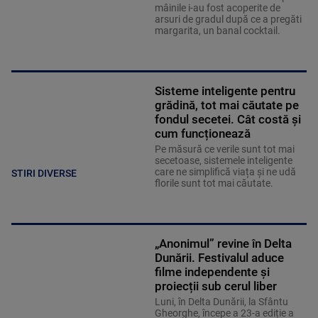
mâinile i-au fost acoperite de
arsuri de gradul după ce a pregăti
margarita, un banal cocktail.
Sisteme inteligente pentru
grădină, tot mai căutate pe
fondul secetei. Cât costă și
cum funcționează
Pe măsură ce verile sunt tot mai
secetoase, sistemele inteligente
care ne simplifică viața și ne udă
STIRI DIVERSE
florile sunt tot mai căutate.
„Anonimul” revine în Delta
Dunării. Festivalul aduce
filme independente și
proiecții sub cerul liber
Luni, în Delta Dunării, la Sfântu
Gheorghe, începe a 23-a ediție a