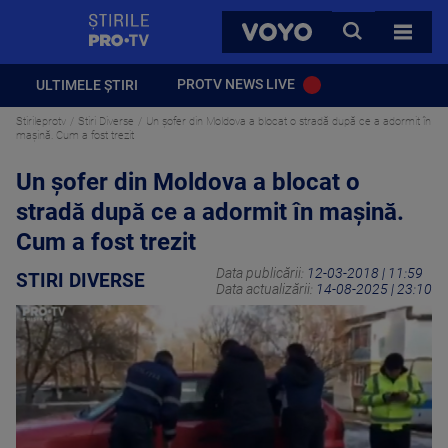
StirilePROTV
CAUTA
VOYO
TOATE 
PROTV NEWS LIVE
ULTIMELE ȘTIRI
Stirileprotv
Stiri Diverse
Un şofer din Moldova a blocat o stradă după ce a adormit în
maşină. Cum a fost trezit
Un şofer din Moldova a blocat o
stradă după ce a adormit în maşină.
Cum a fost trezit
Data publicării:
12-03-2018 | 11:59
STIRI DIVERSE
Data actualizării:
14-08-2025 | 23:10