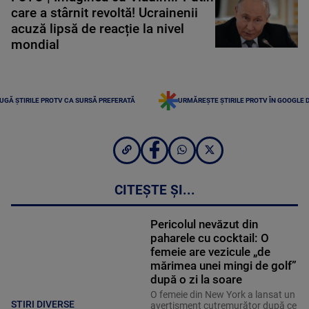
care a stârnit revoltă! Ucrainenii
acuză lipsă de reacție la nivel
mondial
UGĂ ȘTIRILE PROTV CA SURSĂ PREFERATĂ
URMĂREȘTE ȘTIRILE PROTV ÎN GOOGLE 
CITEȘTE ȘI...
Pericolul nevăzut din
paharele cu cocktail: O
femeie are vezicule „de
mărimea unei mingi de golf”
după o zi la soare
O femeie din New York a lansat un
STIRI DIVERSE
avertisment cutremurător după ce