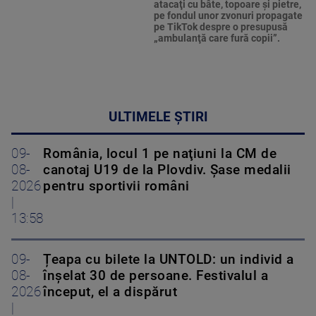
atacaţi cu bâte, topoare şi pietre,
pe fondul unor zvonuri propagate
pe TikTok despre o presupusă
„ambulanţă care fură copii”.
ULTIMELE ȘTIRI
09-
România, locul 1 pe naţiuni la CM de
08-
canotaj U19 de la Plovdiv. Șase medalii
2026
pentru sportivii români
|
13:58
09-
Țeapa cu bilete la UNTOLD: un individ a
08-
înșelat 30 de persoane. Festivalul a
2026
început, el a dispărut
|