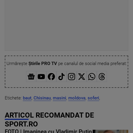
Urmărește
Știrile PRO TV
pe canalul de social media preferat:
Etichete:
baut
,
Chisinau
,
masini
,
moldova
,
soferi
,
ARTICOL RECOMANDAT DE
SPORT.RO
FOTO | Imaginea cu Vladimir Putin