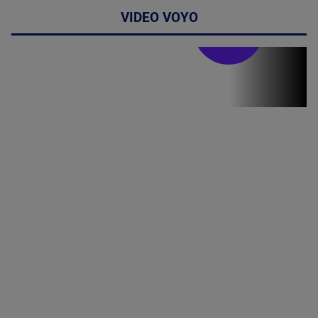
VIDEO VOYO
Stirile PRO TV
Stirile PRO
TV # 07.00 -
09 August
2026
MAI
MULTE
DETALII