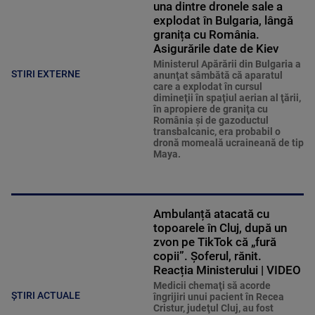
una dintre dronele sale a
explodat în Bulgaria, lângă
granița cu România.
Asigurările date de Kiev
Ministerul Apărării din Bulgaria a
STIRI EXTERNE
anunţat sâmbătă că aparatul
care a explodat în cursul
dimineţii în spaţiul aerian al ţării,
în apropiere de graniţa cu
România şi de gazoductul
transbalcanic, era probabil o
dronă momeală ucraineană de tip
Maya.
Ambulanță atacată cu
topoarele în Cluj, după un
zvon pe TikTok că „fură
copii”. Șoferul, rănit.
Reacția Ministerului | VIDEO
Medicii chemaţi să acorde
ȘTIRI ACTUALE
îngrijiri unui pacient în Recea
Cristur, judeţul Cluj, au fost