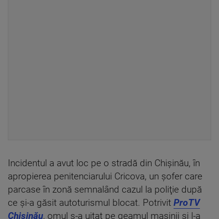
Incidentul a avut loc pe o stradă din Chişinău, în
apropierea penitenciarului Cricova, un şofer care
parcase în zonă semnalând cazul la poliţie după
ce şi-a găsit autoturismul blocat. Potrivit
ProTV
Chişinău
, omul s-a uitat pe geamul maşinii şi l-a