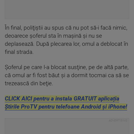
În final, poliţiştii au spus că nu pot să-i facă nimic,
deoarece şoferul sta în maşină şi nu se
deplasează. După plecarea lor, omul a deblocat în
final strada.
Şoferul pe care l-a blocat susţine, pe de altă parte,
că omul ar fi fost băut şi a dormit tocmai ca să se
trezească din beţie.
CLICK AICI pentru a instala GRATUIT aplicația
Știrile ProTV pentru telefoane Android și iPhone!