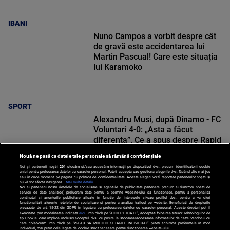
IBANI
Nuno Campos a vorbit despre cât
de gravă este accidentarea lui
Martin Pascual! Care este situația
lui Karamoko
SPORT
Alexandru Musi, după Dinamo - FC
Voluntari 4-0: „Asta a făcut
diferența”. Ce a spus despre Rapid
Nouă ne pasă ca datele tale personale să rămână confidențiale
Noi și partenerii noștri
201
stocăm și/sau accesăm informații pe dispozitivul dvs., precum identificatorii cookie
unici pentru prelucrarea datelor cu caracter personal. Puteți accepta sau gestiona alegerile dvs. făcând clic mai jos
sau în orice moment, pe pagina cu politica de confidențialitate. Aceste alegeri vor fi raportate partenerilor noștri și
nu vă vor afecta navigarea.
Mai multe detalii
Noi si partenerii nostri (retelele de socializare si agentiile de publicitate partenere, precum si furnizorii nostri de
SPORT
servicii de date analitice) prelucram date pentru a permite website-ului sa functioneze, pentru a personaliza
continutul si anunturile publicitare afisate in functie de interesele si/sau profilul dvs., pentru a va oferi
functionalitati aferente retelelor de socializare si pentru a analiza traficul pe website. Beneficiati de drepturile
prevazute de art. 15-22 din GDPR in legatura cu prelucrarea datelor cu caracter personal. Aceste drepturi pot fi
exercitate prin modalitatea indicata
aici
. Prin click pe “ACCEPT TOATE”, acceptati folosirea tuturor Tehnologiilor de
tip Cookie, care implica inclusiv acceptul dvs. cu privire la stocarea/accesarea informatiilor de catre Vendor-ii cu
care colaboram. Prin click pe “VREAU SA MODIFIC SETARILE INDIVIDUAL” puteti schimba preferintele in mod
individual, mai putin cele legate de cookie strict necesare pentru functionarea website-ului.