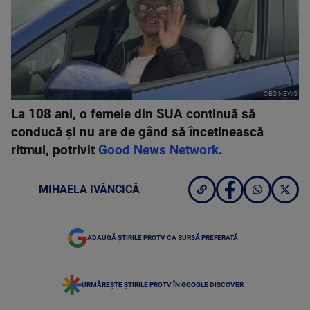
CBS NEWS
La 108 ani, o femeie din SUA continuă să
conducă și nu are de gând să încetinească
ritmul, potrivit
Good News Network
.
MIHAELA IVĂNCICĂ
ADAUGĂ ȘTIRILE PROTV CA SURSĂ PREFERATĂ
URMĂREȘTE ȘTIRILE PROTV ÎN GOOGLE DISCOVER