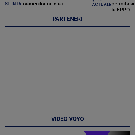
oamenilor nu o au
permită au
STIINTA
ACTUALE
la EPPO
PARTENERI
VIDEO VOYO