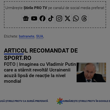
Urmărește
Știrile PRO TV
pe canalul de social media preferat:
Etichete:
batranete
,
SUA
,
ARTICOL RECOMANDAT DE
SPORT.RO
FOTO | Imaginea cu Vladimir Putin
care a stârnit revoltă! Ucrainenii
acuză lipsă de reacție la nivel
mondial
UGĂ ȘTIRILE PROTV CA SURSĂ PREFERATĂ
URMĂREȘTE ȘTIRILE PROTV ÎN GOOGLE 