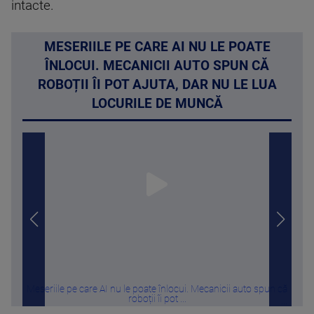
intacte.
MESERIILE PE CARE AI NU LE POATE
ÎNLOCUI. MECANICII AUTO SPUN CĂ
ROBOȚII ÎI POT AJUTA, DAR NU LE LUA
LOCURILE DE MUNCĂ
Meseriile pe care AI nu le poate înlocui. Mecanicii auto spun că
Român
roboții îi pot ...