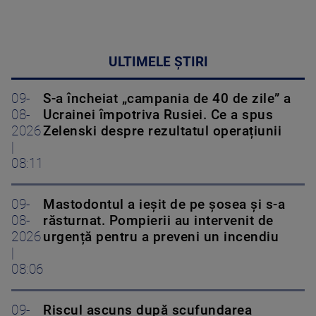
ULTIMELE ȘTIRI
09-
S-a încheiat „campania de 40 de zile” a
08-
Ucrainei împotriva Rusiei. Ce a spus
2026
Zelenski despre rezultatul operațiunii
|
08:11
09-
Mastodontul a ieșit de pe șosea și s-a
08-
răsturnat. Pompierii au intervenit de
2026
urgență pentru a preveni un incendiu
|
08:06
09-
Riscul ascuns după scufundarea