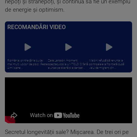
nepoți și strănepoți, și continuă să fie un exemplu
de energie și optimism.
RECOMANDĂRI VIDEO
România, printre țările cu cei
Zara Larsson, moment
Meloni refuză să renunțe la
mai mulți iubitori de pisici. Peste
spectaculos la UNTOLD. O fană
controalele la frontieră după
4 milioane ...
a urcat pe scenă și a dansat ...
valul de migranți din ...
Secretul longevității sale? Mișcarea. De trei ori pe