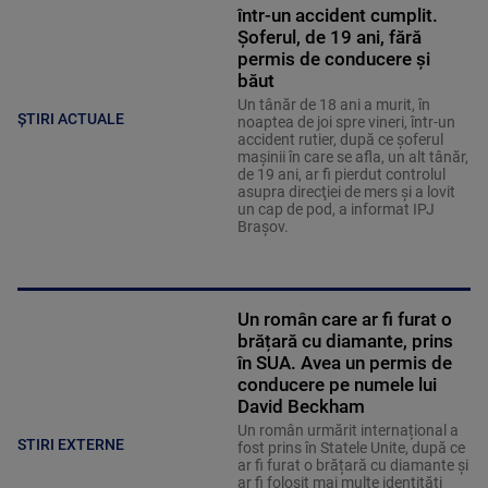
într-un accident cumplit.
Șoferul, de 19 ani, fără
permis de conducere și
băut
Un tânăr de 18 ani a murit, în
ȘTIRI ACTUALE
noaptea de joi spre vineri, într-un
accident rutier, după ce şoferul
maşinii în care se afla, un alt tânăr,
de 19 ani, ar fi pierdut controlul
asupra direcţiei de mers şi a lovit
un cap de pod, a informat IPJ
Braşov.
Un român care ar fi furat o
brățară cu diamante, prins
în SUA. Avea un permis de
conducere pe numele lui
David Beckham
Un român urmărit internațional a
STIRI EXTERNE
fost prins în Statele Unite, după ce
ar fi furat o brățară cu diamante și
ar fi folosit mai multe identități