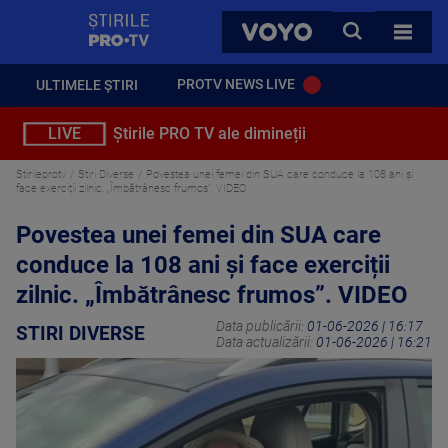
StirilePROTV
CAUTA
VOYO
TOATE 
PROTV NEWS LIVE
ULTIMELE ȘTIRI
LIVE
Știrile PRO TV ale dimineții
Stirileprotv
Stiri Diverse
Povestea unei femei din SUA care conduce la 108 ani și
face exerciții zilnic. „Îmbătrânesc frumos”. VIDEO
Povestea unei femei din SUA care
conduce la 108 ani și face exerciții
zilnic. „Îmbătrânesc frumos”. VIDEO
Data publicării:
01-06-2026 | 16:17
STIRI DIVERSE
Data actualizării:
01-06-2026 | 16:21