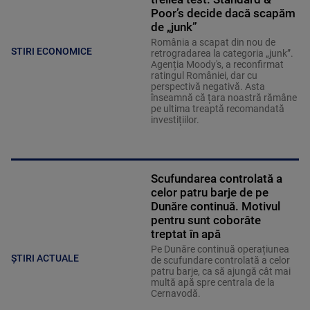
Poor’s decide dacă scapăm
de „junk”
România a scapat din nou de
STIRI ECONOMICE
retrogradarea la categoria „junk”.
Agenția Moody's, a reconfirmat
ratingul României, dar cu
perspectivă negativă. Asta
înseamnă că țara noastră rămâne
pe ultima treaptă recomandată
investițiilor.
Scufundarea controlată a
celor patru barje de pe
Dunăre continuă. Motivul
pentru sunt coborâte
treptat în apă
Pe Dunăre continuă operațiunea
ȘTIRI ACTUALE
de scufundare controlată a celor
patru barje, ca să ajungă cât mai
multă apă spre centrala de la
Cernavodă.