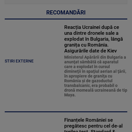
RECOMANDĂRI
Reacția Ucrainei după ce
una dintre dronele sale a
explodat în Bulgaria, lângă
granița cu România.
Asigurările date de Kiev
Ministerul Apărării din Bulgaria a
STIRI EXTERNE
anunţat sâmbătă că aparatul
care a explodat în cursul
dimineţii în spaţiul aerian al ţării,
în apropiere de graniţa cu
România şi de gazoductul
transbalcanic, era probabil o
dronă momeală ucraineană de tip
Maya.
Finanțele României se
pregătesc pentru cel de-al
treilea test. Standard &