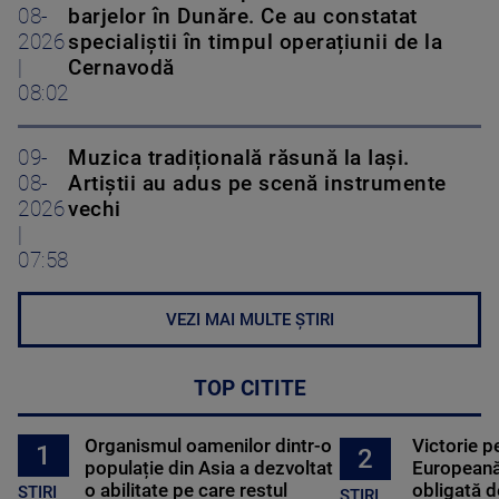
08-
barjelor în Dunăre. Ce au constatat
2026
specialiștii în timpul operațiunii de la
|
Cernavodă
08:02
09-
Muzica tradițională răsună la Iași.
08-
Artiștii au adus pe scenă instrumente
2026
vechi
|
07:58
VEZI MAI MULTE ȘTIRI
TOP CITITE
Organismul oamenilor dintr-o
Victorie p
1
2
populație din Asia a dezvoltat
Europeană
o abilitate pe care restul
obligată d
STIRI
ȘTIRI