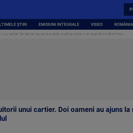
P
LTIMELE ȘTIRI
EMISIUNI INTEGRALE
VIDEO
ROMÂNIA,
ii unui cartier. Doi oameni au ajuns la spital, după ce poliția nu a reușit să prindă animalul
itorii unui cartier. Doi oameni au ajuns la 
lul