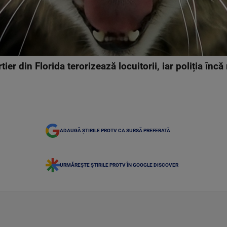
tier din Florida terorizează locuitorii, iar poliția încă
ADAUGĂ ȘTIRILE PROTV CA SURSĂ PREFERATĂ
URMĂREȘTE ȘTIRILE PROTV ÎN GOOGLE DISCOVER