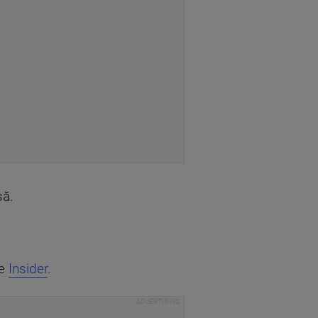
să.
ie
Insider
.