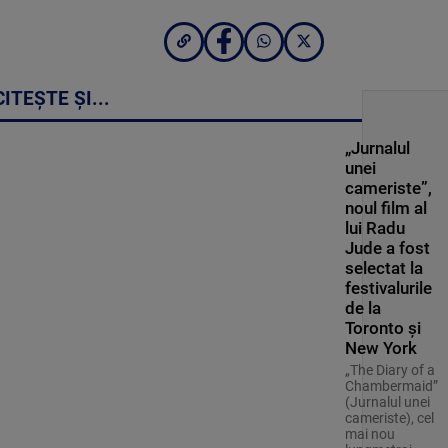
CITEȘTE ȘI...
„Jurnalul
unei
cameriste”,
noul film al
lui Radu
Jude a fost
selectat la
festivalurile
de la
Toronto și
New York
„The Diary of a
Chambermaid”
(Jurnalul unei
cameriste), cel
mai nou