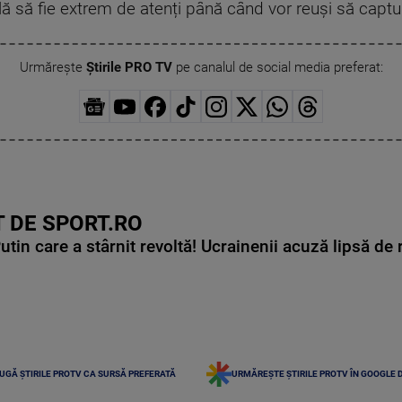
ială să fie extrem de atenți până când vor reuși să captu
Urmărește
Știrile PRO TV
pe canalul de social media preferat:
 DE SPORT.RO
in care a stârnit revoltă! Ucrainenii acuză lipsă de r
UGĂ ȘTIRILE PROTV CA SURSĂ PREFERATĂ
URMĂREȘTE ȘTIRILE PROTV ÎN GOOGLE 