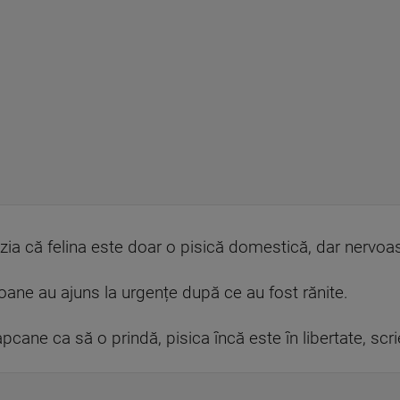
cluzia că felina este doar o pisică domestică, dar nervoa
ane au ajuns la urgențe după ce au fost rănite.
pcane ca să o prindă, pisica încă este în libertate, scr