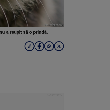
SHUTTERSTOCK
 nu a reușit să o prindă.