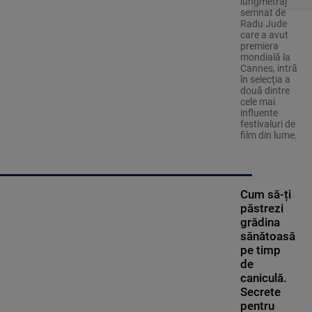
lungmetraj
semnat de
Radu Jude
care a avut
premiera
mondială la
Cannes, intră
în selecţia a
două dintre
cele mai
influente
festivaluri de
film din lume.
Cum să-ți
păstrezi
grădina
sănătoasă
pe timp
de
caniculă.
Secrete
pentru