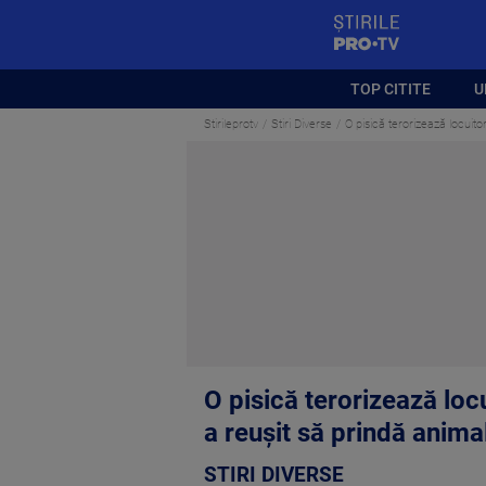
StirilePROTV
TOP CITITE
U
Stirileprotv
Stiri Diverse
O pisică terorizează locuitor
O pisică terorizează locu
a reușit să prindă anima
STIRI DIVERSE