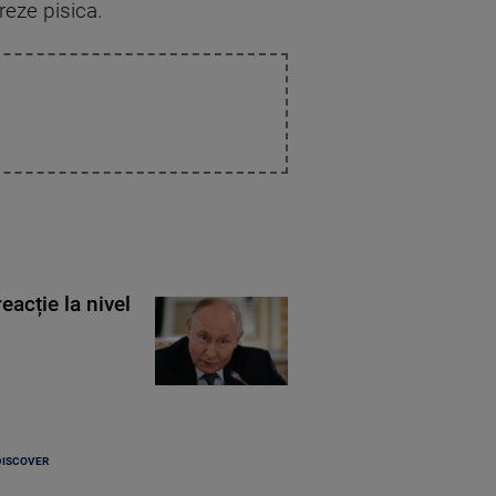
reze pisica.
eacție la nivel
DISCOVER