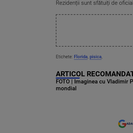
Rezidenții sunt sfătuiți de ofic
Etichete:
Florida
,
pisica
,
ARTICOL RECOMANDAT
FOTO | Imaginea cu Vladimir Put
mondial
ADA