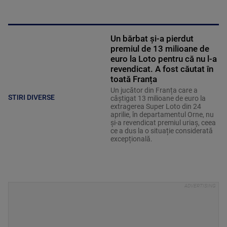
Un bărbat și-a pierdut
premiul de 13 milioane de
euro la Loto pentru că nu l-a
revendicat. A fost căutat în
toată Franța
Un jucător din Franța care a
STIRI DIVERSE
câștigat 13 milioane de euro la
extragerea Super Loto din 24
aprilie, în departamentul Orne, nu
și-a revendicat premiul uriaș, ceea
ce a dus la o situație considerată
excepțională.