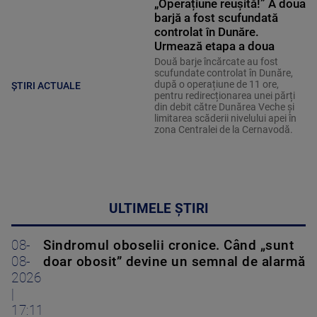
„Operațiune reușită!” A doua
barjă a fost scufundată
controlat în Dunăre.
Urmează etapa a doua
Două barje încărcate au fost
scufundate controlat în Dunăre,
după o operațiune de 11 ore,
ȘTIRI ACTUALE
pentru redirecționarea unei părți
din debit către Dunărea Veche și
limitarea scăderii nivelului apei în
zona Centralei de la Cernavodă.
ULTIMELE ȘTIRI
08-
Sindromul oboselii cronice. Când „sunt
08-
doar obosit” devine un semnal de alarmă
2026
|
17:11