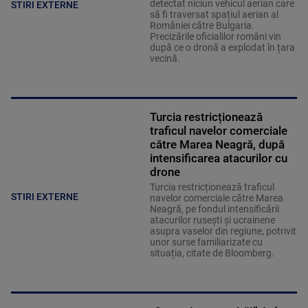
detectat niciun vehicul aerian care
STIRI EXTERNE
să fi traversat spațiul aerian al
României către Bulgaria.
Precizările oficialilor români vin
după ce o dronă a explodat în țara
vecină.
Turcia restricționează
traficul navelor comerciale
către Marea Neagră, după
intensificarea atacurilor cu
drone
Turcia restricționează traficul
STIRI EXTERNE
navelor comerciale către Marea
Neagră, pe fondul intensificării
atacurilor rusești și ucrainene
asupra vaselor din regiune, potrivit
unor surse familiarizate cu
situația, citate de Bloomberg.