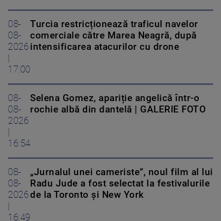
08-
Turcia restricționează traficul navelor
08-
comerciale către Marea Neagră, după
2026
intensificarea atacurilor cu drone
|
17:00
08-
Selena Gomez, apariție angelică într-o
08-
rochie albă din dantelă | GALERIE FOTO
2026
|
16:54
08-
„Jurnalul unei cameriste”, noul film al lui
08-
Radu Jude a fost selectat la festivalurile
2026
de la Toronto și New York
|
16:49