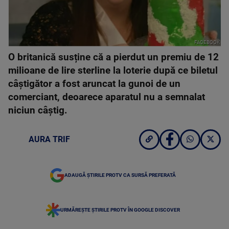
FACEBOOK
O britanică susține că a pierdut un premiu de 12
milioane de lire sterline la loterie după ce biletul
câștigător a fost aruncat la gunoi de un
comerciant, deoarece aparatul nu a semnalat
niciun câștig.
AURA TRIF
ADAUGĂ ȘTIRILE PROTV CA SURSĂ PREFERATĂ
URMĂREȘTE ȘTIRILE PROTV ÎN GOOGLE DISCOVER