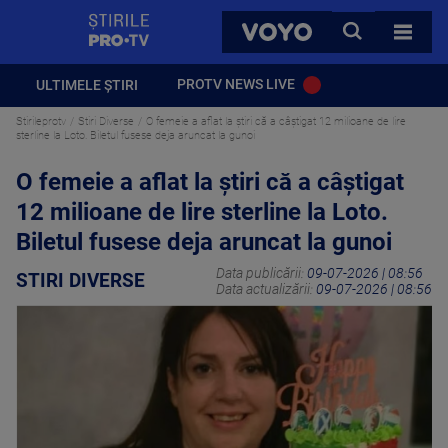
StirilePROTV
CAUTA
VOYO
TOATE 
PROTV NEWS LIVE
ULTIMELE ȘTIRI
Stirileprotv
Stiri Diverse
O femeie a aflat la știri că a câștigat 12 milioane de lire
sterline la Loto. Biletul fusese deja aruncat la gunoi
O femeie a aflat la știri că a câștigat
12 milioane de lire sterline la Loto.
Biletul fusese deja aruncat la gunoi
Data publicării:
09-07-2026 | 08:56
STIRI DIVERSE
Data actualizării:
09-07-2026 | 08:56