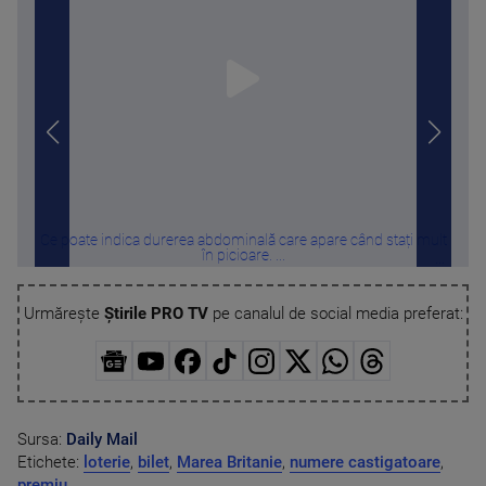
Ce poate indica durerea abdominală care apare când stați mult
SU
în picioare. ...
Urmărește
Știrile PRO TV
pe canalul de social media preferat:
Sursa:
Daily Mail
Etichete:
loterie
,
bilet
,
Marea Britanie
,
numere castigatoare
,
premiu
,