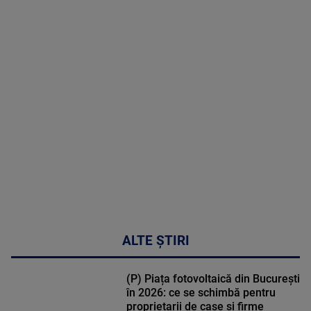
2026
MAI
MULTE
DETALII
02:32:45
ALTE ȘTIRI
(P) Piața fotovoltaică din București
în 2026: ce se schimbă pentru
proprietarii de case și firme