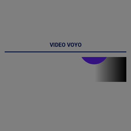
VIDEO VOYO
Stirile PRO TV
Stirile PRO
TV # 07.00 -
08 August