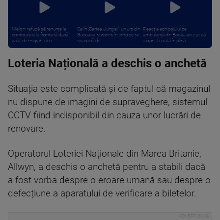
Meloni refuză să renunțe la
Ca în „Cartea Junglei”: un urs din
Reacția echipajului de
controalele la frontieră după
Suceava, surprins în timp ce se
ambulanță din Bacău acuzat că
valul de migranți din ...
scarpină de ...
a oprit la piață în plină ...
Loteria Națională a deschis o anchetă
Situația este complicată și de faptul că magazinul
nu dispune de imagini de supraveghere, sistemul
CCTV fiind indisponibil din cauza unor lucrări de
renovare.
Operatorul Loteriei Naționale din Marea Britanie,
Allwyn, a deschis o anchetă pentru a stabili dacă
a fost vorba despre o eroare umană sau despre o
defecțiune a aparatului de verificare a biletelor.