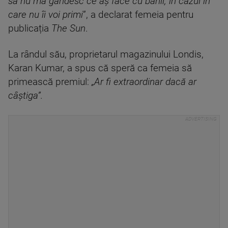
să nu mă gândesc ce aș face cu banii, în cazul în
care nu îi voi primi
”, a declarat femeia pentru
publicația
The Sun
.
La rândul său, proprietarul magazinului Londis,
Karan Kumar, a spus că speră ca femeia să
primească premiul:
„Ar fi extraordinar dacă ar
câștiga”.