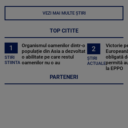
VEZI MAI MULTE ȘTIRI
TOP CITITE
Organismul oamenilor dintr-o
Victorie p
1
2
populație din Asia a dezvoltat
Europeană
o abilitate pe care restul
obligată d
STIRI
ȘTIRI
oamenilor nu o au
permită au
STIINTA
ACTUALE
la EPPO
PARTENERI