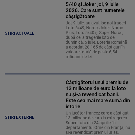
5/40 și Joker joi, 9 iulie
2026. Care sunt numerele
câștigătoare
Joi, 9 iulie, au avut loc noi trageri
Loto 6/49, Noroc, Joker, Noroc
Plus, Loto 5/40 şi Super Noroc,
ȘTIRI ACTUALE
după ce la tragerile loto de
duminică, 5 iulie, Loteria Română
a acordat 28.165 de câştiguri în
valoare totală de peste 6,54
milioane de lei.
Câștigătorul unui premiu de
13 milioane de euro la loto
nu și-a revendicat banii.
Este cea mai mare sumă din
istorie
Un jucător francez care a câștigat
STIRI EXTERNE
13 milioane de euro la extragerea
Super Loto din 24 aprilie, în
departamentul Orne din Franța, nu
și-a revendicat premiul uriaș.