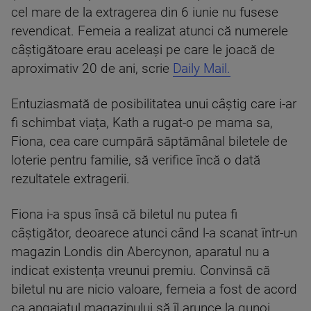
cel mare de la extragerea din 6 iunie nu fusese
revendicat. Femeia a realizat atunci că numerele
câștigătoare erau aceleași pe care le joacă de
aproximativ 20 de ani, scrie
Daily Mail.
Entuziasmată de posibilitatea unui câștig care i-ar
fi schimbat viața, Kath a rugat-o pe mama sa,
Fiona, cea care cumpără săptămânal biletele de
loterie pentru familie, să verifice încă o dată
rezultatele extragerii.
Fiona i-a spus însă că biletul nu putea fi
câștigător, deoarece atunci când l-a scanat într-un
magazin Londis din Abercynon, aparatul nu a
indicat existența vreunui premiu. Convinsă că
biletul nu are nicio valoare, femeia a fost de acord
ca angajatul magazinului să îl arunce la gunoi.