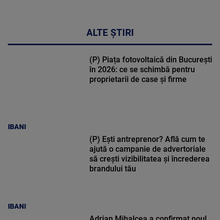
ALTE ȘTIRI
(P) Piața fotovoltaică din București
în 2026: ce se schimbă pentru
proprietarii de case și firme
IBANI
(P) Ești antreprenor? Află cum te
ajută o campanie de advertoriale
să crești vizibilitatea și încrederea
brandului tău
IBANI
Adrian Mihalcea a confirmat noul