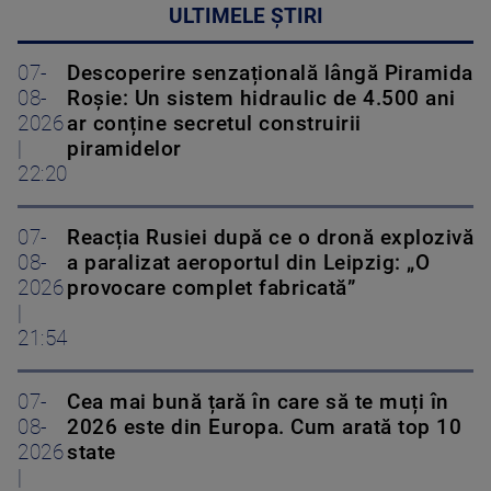
ULTIMELE ȘTIRI
07-
Descoperire senzațională lângă Piramida
08-
Roșie: Un sistem hidraulic de 4.500 ani
2026
ar conține secretul construirii
|
piramidelor
22:20
07-
Reacția Rusiei după ce o dronă explozivă
08-
a paralizat aeroportul din Leipzig: „O
2026
provocare complet fabricată”
|
21:54
07-
Cea mai bună țară în care să te muți în
08-
2026 este din Europa. Cum arată top 10
2026
state
|