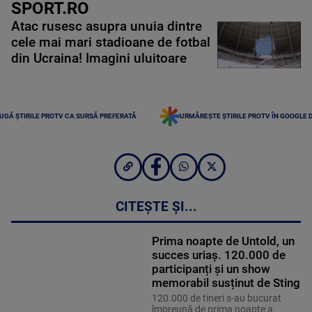
SPORT.RO
Atac rusesc asupra unuia dintre
cele mai mari stadioane de fotbal
din Ucraina! Imagini uluitoare
UGĂ ȘTIRILE PROTV CA SURSĂ PREFERATĂ
URMĂREȘTE ȘTIRILE PROTV ÎN GOOGLE 
CITEȘTE ȘI...
Prima noapte de Untold, un
succes uriaș. 120.000 de
participanți și un show
memorabil susținut de Sting
120.000 de tineri s-au bucurat
împreună de prima noapte a