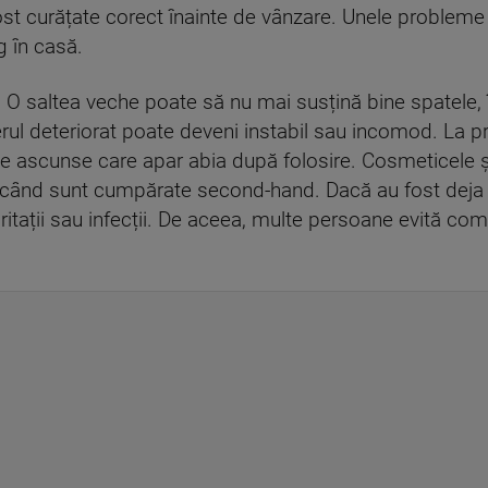
ost curățate corect înainte de vânzare. Unele probleme 
 în casă.
ă. O saltea veche poate să nu mai susțină bine spatele,
erul deteriorat poate deveni instabil sau incomod. La 
te ascunse care apar abia după folosire. Cosmeticele și
ci când sunt cumpărate second-hand. Dacă au fost deja 
iritații sau infecții. De aceea, multe persoane evită c