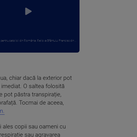
entru catolicii din România. Relicva Sfântului Francisc din ...
a, chiar dacă la exterior pot
 imediat.
O saltea folosită
 pot păstra transpirație,
prafață. Tocmai de aceea,
m.
ai ales copii sau oameni cu
e respirație sau agravarea