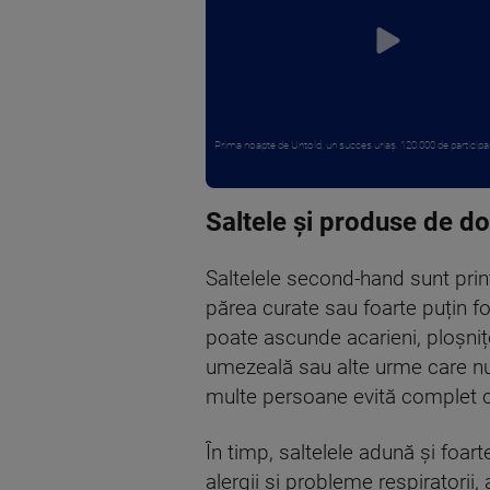
Prima noapte de Untold, un succes uriaș. 120.000 de participanț
Saltele și produse de d
Saltelele second-hand sunt prin
părea curate sau foarte puțin fo
poate ascunde acarieni, ploșnițe
umezeală sau alte urme care nu
multe persoane evită complet cu
În timp, saltelele adună și foar
alergii și probleme respiratorii,