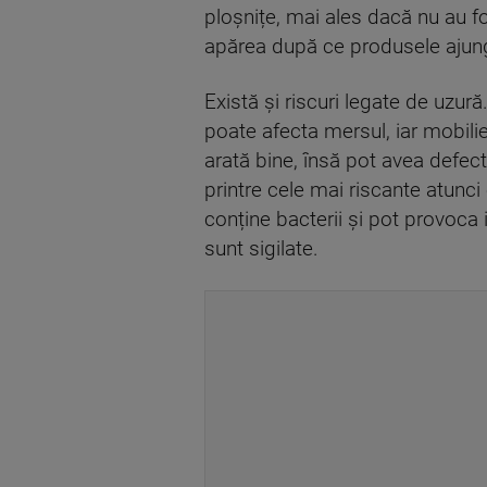
ploșnițe, mai ales dacă nu au f
apărea după ce produsele ajung
Există și riscuri legate de uzur
poate afecta mersul, iar mobili
arată bine, însă pot avea defec
printre cele mai riscante atun
conține bacterii și pot provoca 
sunt sigilate.