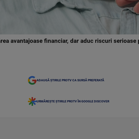
rea avantajoase financiar, dar aduc riscuri serioase 
ADAUGĂ ȘTIRILE PROTV CA SURSĂ PREFERATĂ
URMĂREȘTE ȘTIRILE PROTV ÎN GOOGLE DISCOVER