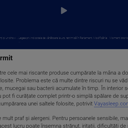
i și un show ...
Legea privind cotele de vânătoare la urs, retrimisă în Parlament. Modificările
Moment istoric p
...
ormit
tre cele mai riscante produse cumpărate la mâna a dou
losite. Problema este că multe dintre riscuri nu se văd
, mucegai sau bacterii acumulate în timp. În interior se
 pot fi curățate complet printr-o simplă spălare de su
mpărarea unei saltele folosite, potrivit
Vayasleep.co
te mult praf și alergeni. Pentru persoanele sensibile, m
 acest lucru poate însemna strănut, iritații, dificultăți d