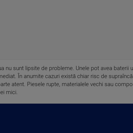
ua nu sunt lipsite de probleme. Unele pot avea baterii u
iat. În anumite cazuri există chiar risc de supraîncălzi
 foarte atent. Piesele rupte, materialele vechi sau comp
ei mici.