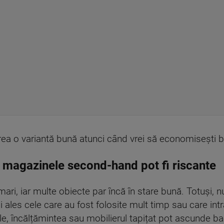
rea o variantă bună atunci când vrei să economisești b
 magazinele second-hand pot fi riscante
mari, iar multe obiecte par încă în stare bună. Totuși, n
ales cele care au fost folosite mult timp sau care intră
nele, încălțămintea sau mobilierul tapițat pot ascunde bact