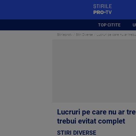
StirilePROTV
TOP CITITE
U
Stirileprotv
Stiri Diverse
Lucruri pe care nu ar trebu
Lucruri pe care nu ar t
trebui evitat complet
STIRI DIVERSE