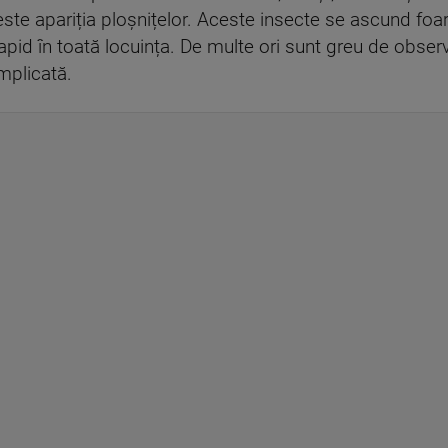
este apariția ploșnițelor. Aceste insecte se ascund foart
 rapid în toată locuința. De multe ori sunt greu de observ
mplicată.