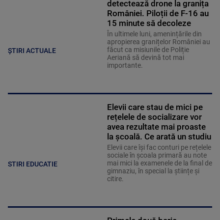
detectează drone la granița
României. Piloții de F-16 au
15 minute să decoleze
În ultimele luni, amenințările din
apropierea granițelor României au
făcut ca misiunile de Poliție
ȘTIRI ACTUALE
Aeriană să devină tot mai
importante.
Elevii care stau de mici pe
rețelele de socializare vor
avea rezultate mai proaste
la școală. Ce arată un studiu
Elevii care îşi fac conturi pe rețelele
sociale în școala primară au note
mai mici la examenele de la final de
STIRI EDUCATIE
gimnaziu, în special la științe și
citire.