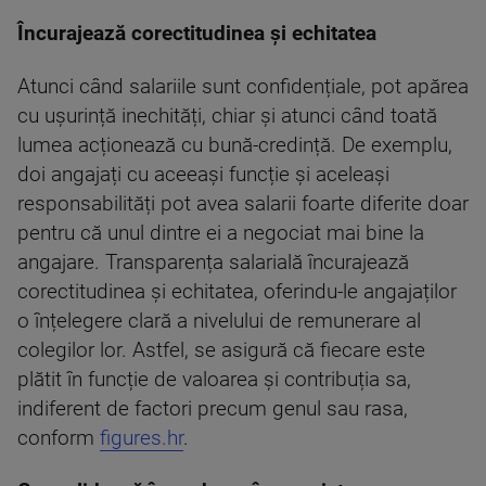
Încurajează corectitudinea și echitatea
Atunci când salariile sunt confidențiale, pot apărea
cu ușurință inechități, chiar și atunci când toată
lumea acționează cu bună-credință. De exemplu,
doi angajați cu aceeași funcție și aceleași
responsabilități pot avea salarii foarte diferite doar
pentru că unul dintre ei a negociat mai bine la
angajare. Transparența salarială încurajează
corectitudinea și echitatea, oferindu-le angajaților
o înțelegere clară a nivelului de remunerare al
colegilor lor. Astfel, se asigură că fiecare este
plătit în funcție de valoarea și contribuția sa,
indiferent de factori precum genul sau rasa,
conform
figures.hr
.