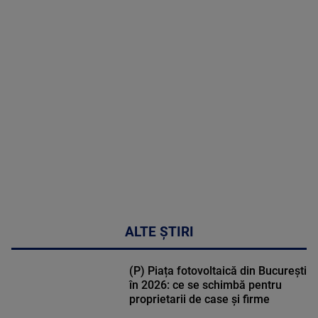
MAI
MULTE
DETALII
48:24
ALTE ȘTIRI
(P) Piața fotovoltaică din București
în 2026: ce se schimbă pentru
proprietarii de case și firme