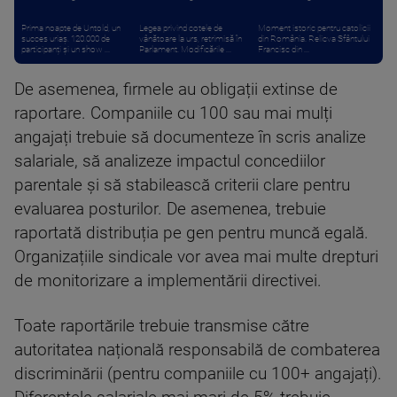
Prima noapte de Untold, un
Legea privind cotele de
Moment istoric pentru catolicii
succes uriaș. 120.000 de
vânătoare la urs, retrimisă în
din România. Relicva Sfântului
participanți și un show ...
Parlament. Modificările ...
Francisc din ...
De asemenea, firmele au obligații extinse de
raportare. Companiile cu 100 sau mai mulți
angajați trebuie să documenteze în scris analize
salariale, să analizeze impactul concediilor
parentale și să stabilească criterii clare pentru
evaluarea posturilor. De asemenea, trebuie
raportată distribuția pe gen pentru muncă egală.
Organizațiile sindicale vor avea mai multe drepturi
de monitorizare a implementării directivei.
Toate raportările trebuie transmise către
autoritatea națională responsabilă de combaterea
discriminării (pentru companiile cu 100+ angajați).