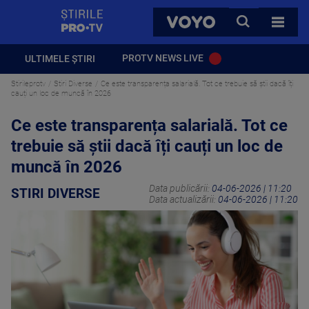
StirilePROTV
CAUTA
VOYO
TOATE 
PROTV NEWS LIVE
ULTIMELE ȘTIRI
Stirileprotv
Stiri Diverse
Ce este transparența salarială. Tot ce trebuie să știi dacă îți
cauți un loc de muncă în 2026
Ce este transparența salarială. Tot ce
trebuie să știi dacă îți cauți un loc de
muncă în 2026
Data publicării:
04-06-2026 | 11:20
STIRI DIVERSE
Data actualizării:
04-06-2026 | 11:20