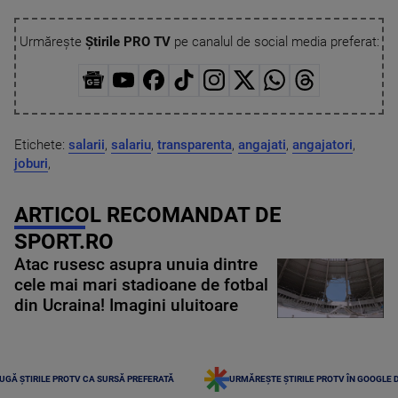
Urmărește
Știrile PRO TV
pe canalul de social media preferat:
Etichete:
salarii
,
salariu
,
transparenta
,
angajati
,
angajatori
,
joburi
,
ARTICOL RECOMANDAT DE
SPORT.RO
Atac rusesc asupra unuia dintre
cele mai mari stadioane de fotbal
din Ucraina! Imagini uluitoare
UGĂ ȘTIRILE PROTV CA SURSĂ PREFERATĂ
URMĂREȘTE ȘTIRILE PROTV ÎN GOOGLE 