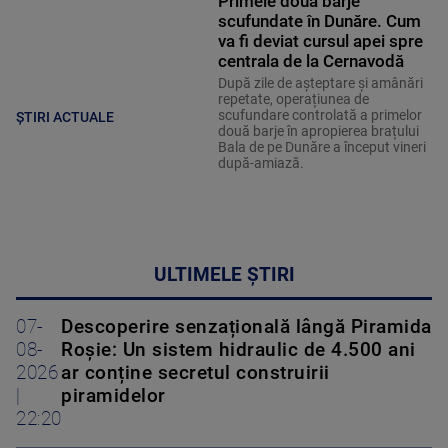
Primele două barje
scufundate în Dunăre. Cum
va fi deviat cursul apei spre
centrala de la Cernavodă
După zile de așteptare și amânări
repetate, operațiunea de
scufundare controlată a primelor
ȘTIRI ACTUALE
două barje în apropierea brațului
Bala de pe Dunăre a început vineri
după-amiază.
ULTIMELE ȘTIRI
07-
Descoperire senzațională lângă Piramida
08-
Roșie: Un sistem hidraulic de 4.500 ani
2026
ar conține secretul construirii
|
piramidelor
22:20