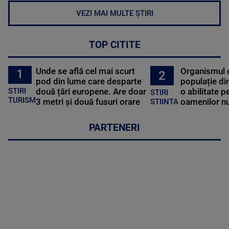
VEZI MAI MULTE ȘTIRI
TOP CITITE
Unde se află cel mai scurt
Organismul 
1
2
pod din lume care desparte
populație di
STIRI
două țări europene. Are doar
o abilitate p
STIRI
TURISM
3 metri și două fusuri orare
oamenilor nu
STIINTA
PARTENERI