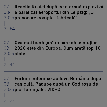
07-
Reacția Rusiei după ce o dronă explozivă
08-
a paralizat aeroportul din Leipzig: „O
2026
provocare complet fabricată”
|
21:54
07-
Cea mai bună țară în care să te muți în
08-
2026 este din Europa. Cum arată top 10
2026
state
|
21:44
07-
Furtuni puternice au lovit România după
08-
caniculă. Pagube după un Cod roşu de
2026
ploi torenţiale. VIDEO
|
21:27