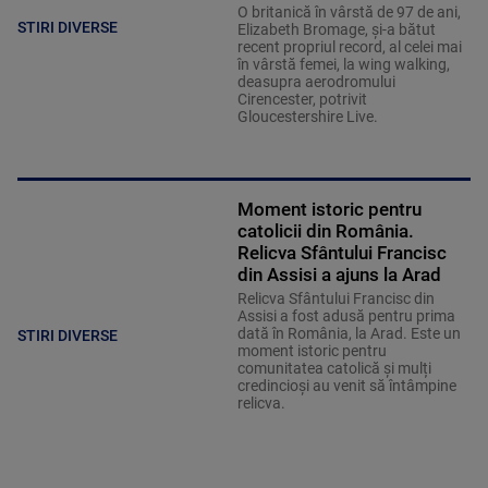
O britanică în vârstă de 97 de ani,
STIRI DIVERSE
Elizabeth Bromage, şi-a bătut
recent propriul record, al celei mai
în vârstă femei, la wing walking,
deasupra aerodromului
Cirencester, potrivit
Gloucestershire Live.
Moment istoric pentru
catolicii din România.
Relicva Sfântului Francisc
din Assisi a ajuns la Arad
Relicva Sfântului Francisc din
Assisi a fost adusă pentru prima
dată în România, la Arad. Este un
STIRI DIVERSE
moment istoric pentru
comunitatea catolică și mulți
credincioși au venit să întâmpine
relicva.