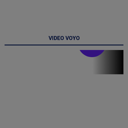
VIDEO VOYO
Stirile PRO TV
Stirile PRO
TV # 19.00 -
07 August
2026