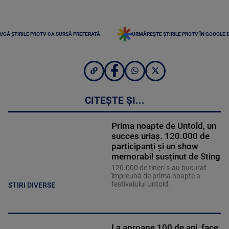
UGĂ ȘTIRILE PROTV CA SURSĂ PREFERATĂ
URMĂREȘTE ȘTIRILE PROTV ÎN GOOGLE 
CITEȘTE ȘI...
Prima noapte de Untold, un
succes uriaș. 120.000 de
participanți și un show
memorabil susținut de Sting
120.000 de tineri s-au bucurat
împreună de prima noapte a
festivalului Untold.
STIRI DIVERSE
La aproape 100 de ani, face