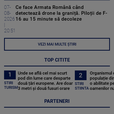
07-
Ce face Armata Română când
08-
detectează drone la graniță. Piloții de F-
2026
16 au 15 minute să decoleze
|
20:51
VEZI MAI MULTE ȘTIRI
TOP CITITE
Unde se află cel mai scurt
Organismul 
1
2
pod din lume care desparte
populație di
STIRI
două țări europene. Are doar
o abilitate p
STIRI
TURISM
3 metri și două fusuri orare
oamenilor nu
STIINTA
PARTENERI