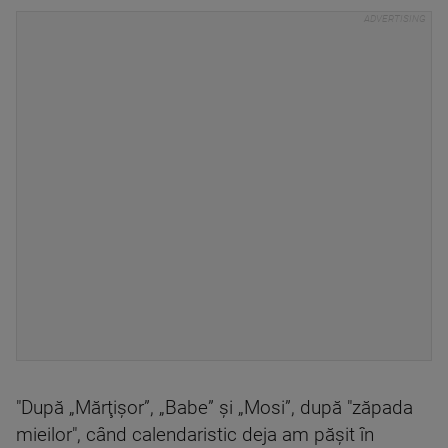
"După „Mărţişor”, „Babe” şi „Mosi”, după "zăpada
mieilor", când calendaristic deja am păşit în