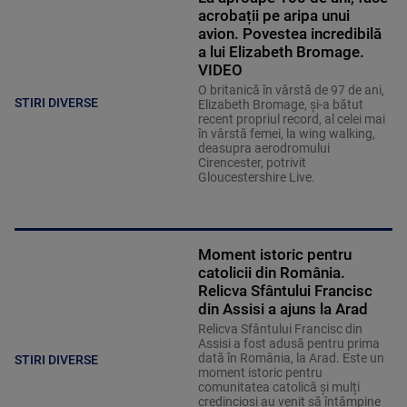
acrobații pe aripa unui
avion. Povestea incredibilă
a lui Elizabeth Bromage.
VIDEO
O britanică în vârstă de 97 de ani,
STIRI DIVERSE
Elizabeth Bromage, şi-a bătut
recent propriul record, al celei mai
în vârstă femei, la wing walking,
deasupra aerodromului
Cirencester, potrivit
Gloucestershire Live.
Moment istoric pentru
catolicii din România.
Relicva Sfântului Francisc
din Assisi a ajuns la Arad
Relicva Sfântului Francisc din
Assisi a fost adusă pentru prima
dată în România, la Arad. Este un
STIRI DIVERSE
moment istoric pentru
comunitatea catolică și mulți
credincioși au venit să întâmpine