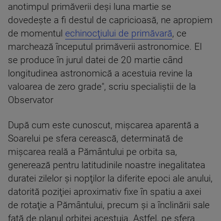
anotimpul primăverii deşi luna martie se
dovedeşte a fi destul de capricioasă, ne apropiem
de momentul
echinocţiului de primăvară
, ce
marchează începutul primăverii astronomice. El
se produce în jurul datei de 20 martie când
longitudinea astronomică a acestuia revine la
valoarea de zero grade", scriu specialiştii de la
Observator
După cum este cunoscut, mişcarea aparentă a
Soarelui pe sfera cerească, determinată de
mişcarea reală a Pământului pe orbita sa,
generează pentru latitudinile noastre inegalitatea
duratei zilelor şi nopţilor la diferite epoci ale anului,
datorită poziţiei aproximativ fixe în spatiu a axei
de rotaţie a Pământului, precum şi a înclinării sale
faţă de planul orbitei acestuia. Astfel, pe sfera