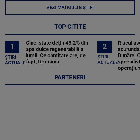
VEZI MAI MULTE ȘTIRI
TOP CITITE
Cinci state dețin 43,2% din
Riscul a
2
1
apa dulce regenerabilă a
scufundar
lumii. Ce cantitate are, de
Dunăre. C
ȘTIRI
ȘTIRI
fapt, România
specialișt
ACTUALE
ACTUALE
operațiun
PARTENERI