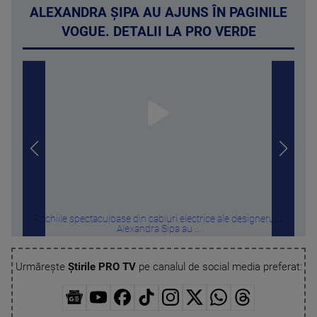
ALEXANDRA ȘIPA AU AJUNS ÎN PAGINILE
VOGUE. DETALII LA PRO VERDE
Rochiile spectaculoase din cabluri electrice ale designerului
Ora
Alexandra Șipa au ...
Urmărește
Știrile PRO TV
pe canalul de social media preferat: