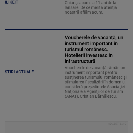
ILIKEIT
Chiar și acum, la 11 ani de la
lansare. De ce merită atenția
noastră aflăm acum.
Voucherele de vacanță, un
instrument important în
turismul românesc.
Hotelierii investesc in
infrastructură
Voucherele de vacanţă rămân un
ȘTIRI ACTUALE
instrument important pentru
susţinerea turismului românesc şi
stimularea fiscalizării în domeniu,
consideră preşedintele Asociaţiei
Naţionale a Agenţiilor de Turism
(ANAT), Cristian Bărhălescu.