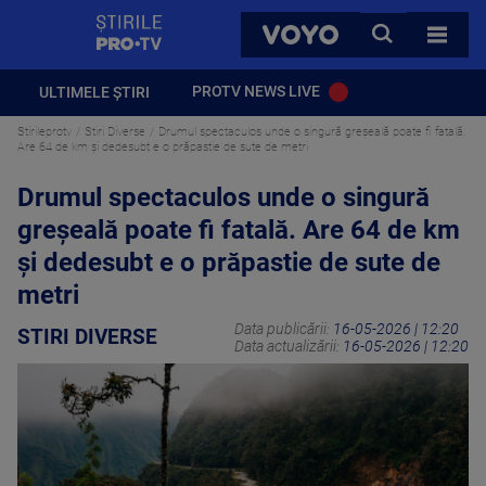
StirilePROTV
CAUTA
VOYO
TOATE 
PROTV NEWS LIVE
ULTIMELE ȘTIRI
Stirileprotv
Stiri Diverse
Drumul spectaculos unde o singură greșeală poate fi fatală.
Are 64 de km și dedesubt e o prăpastie de sute de metri
Drumul spectaculos unde o singură
greșeală poate fi fatală. Are 64 de km
și dedesubt e o prăpastie de sute de
metri
Data publicării:
16-05-2026 | 12:20
STIRI DIVERSE
Data actualizării:
16-05-2026 | 12:20