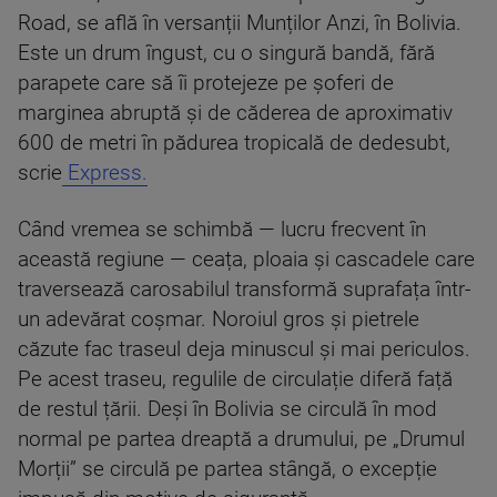
Road, se află în versanții Munților Anzi, în Bolivia.
Este un drum îngust, cu o singură bandă, fără
parapete care să îi protejeze pe șoferi de
marginea abruptă și de căderea de aproximativ
600 de metri în pădurea tropicală de dedesubt,
scrie
Express.
Când vremea se schimbă — lucru frecvent în
această regiune — ceața, ploaia și cascadele care
traversează carosabilul transformă suprafața într-
un adevărat coșmar. Noroiul gros și pietrele
căzute fac traseul deja minuscul și mai periculos.
Pe acest traseu, regulile de circulație diferă față
de restul țării. Deși în Bolivia se circulă în mod
normal pe partea dreaptă a drumului, pe „Drumul
Morții” se circulă pe partea stângă, o excepție