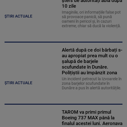
șters de autorități abia după
10 zile
Imaginile, ori informațiile false pot
ȘTIRI ACTUALE
să provoace panică, să pună
oameni în pericol și, în cazuri
extreme, chiar să ducă la violență.
Alertă după ce doi bărbați s-
au apropiat prea mult cu o
șalupă de barjele
scufundate în Dunăre.
Polițiștii au împânzit zona
Un incident petrecut la Izvoarele în
ȘTIRI ACTUALE
zona barjelor scufundate în
Dunăre a pus în alertă autoritățile.
TAROM va primi primul
Boeing 737 MAX până la
finalul acestei luni. Aeronava