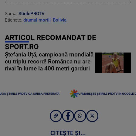
Sursa:
StirilePROTV
Etichete:
drumul mortii
,
Bolivia
,
ARTICOL RECOMANDAT DE
SPORT.RO
Ștefania Uță, campioană mondială
cu triplu record! Românca nu are
rival în lume la 400 metri garduri
UGĂ ȘTIRILE PROTV CA SURSĂ PREFERATĂ
URMĂREȘTE ȘTIRILE PROTV ÎN GOOGLE 
CITEȘTE ȘI...