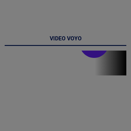
VIDEO VOYO
Stirile PRO TV
Stirile PRO
TV # 19.00 -
10 August
2026