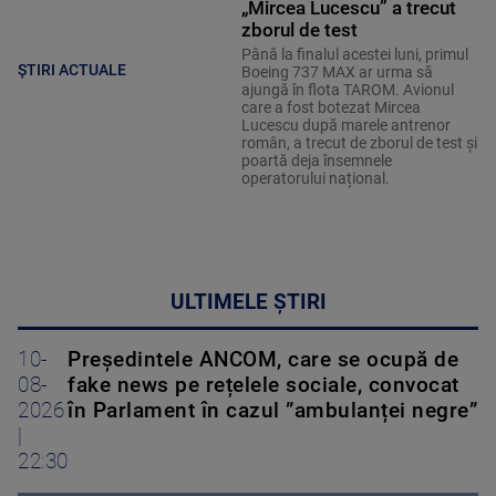
„Mircea Lucescu” a trecut
zborul de test
Până la finalul acestei luni, primul
ȘTIRI ACTUALE
Boeing 737 MAX ar urma să
ajungă în flota TAROM. Avionul
care a fost botezat Mircea
Lucescu după marele antrenor
român, a trecut de zborul de test și
poartă deja însemnele
operatorului național.
ULTIMELE ȘTIRI
10-
Președintele ANCOM, care se ocupă de
08-
fake news pe rețelele sociale, convocat
2026
în Parlament în cazul ”ambulanței negre”
|
22:30