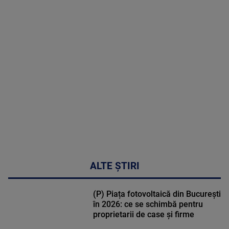
MAI
MULTE
DETALII
46:08
ALTE ȘTIRI
(P) Piața fotovoltaică din București
în 2026: ce se schimbă pentru
proprietarii de case și firme