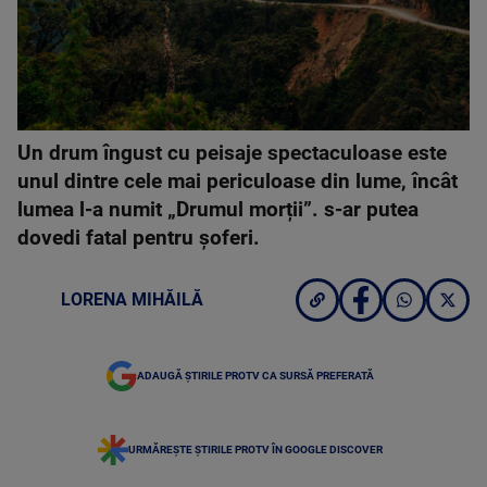
Un drum îngust cu peisaje spectaculoase este
unul dintre cele mai periculoase din lume, încât
lumea l-a numit „Drumul morții”. s-ar putea
dovedi fatal pentru șoferi.
LORENA MIHĂILĂ
ADAUGĂ ȘTIRILE PROTV CA SURSĂ PREFERATĂ
URMĂREȘTE ȘTIRILE PROTV ÎN GOOGLE DISCOVER