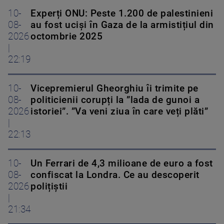
10-
Experți ONU: Peste 1.200 de palestinieni
08-
au fost uciși în Gaza de la armistițiul din
2026
octombrie 2025
|
22:19
10-
Vicepremierul Gheorghiu îi trimite pe
08-
politicienii corupți la ”lada de gunoi a
2026
istoriei”. ”Va veni ziua în care veți plăti”
|
22:13
10-
Un Ferrari de 4,3 milioane de euro a fost
08-
confiscat la Londra. Ce au descoperit
2026
polițiștii
|
21:34