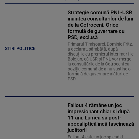
Strategie comună PNL-USR
înaintea consultărilor de luni
de la Cotroceni. Orice
formulă de guvernare cu
PSD, exclusă
Primarul Timișoarei, Dominic Fritz,
STIRI POLITICE
a declarat, sâmbătă, după
discuțiile cu premierul interimar Ilie
Bolojan, că USR și PNL vor merge
la consultările de la Cotroceni cu
poziția comună de a nu susține o
formulă de guvernare alături de
PSD.
Fallout 4 rămâne un joc
impresionant chiar și după
11 ani. Lumea sa post-
apocaliptică încă fascinează
jucătorii
Fallout 4 este un joc splendid.