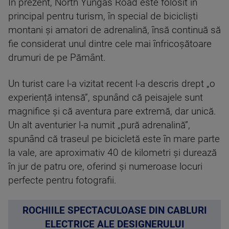
În prezent, North Yungas Road este folosit în
principal pentru turism, în special de bicicliști
montani și amatori de adrenalină, însă continuă să
fie considerat unul dintre cele mai înfricoșătoare
drumuri de pe Pământ.
Un turist care l-a vizitat recent l-a descris drept „o
experiență intensă”, spunând că peisajele sunt
magnifice și că aventura pare extremă, dar unică.
Un alt aventurier l-a numit „pură adrenalină”,
spunând că traseul pe bicicletă este în mare parte
la vale, are aproximativ 40 de kilometri și durează
în jur de patru ore, oferind și numeroase locuri
perfecte pentru fotografii.
ROCHIILE SPECTACULOASE DIN CABLURI
ELECTRICE ALE DESIGNERULUI