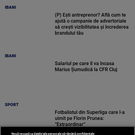
IBANI
(P) Ești antreprenor? Află cum te
ajută o campanie de advertoriale
să crești vizibilitatea și încrederea
brandului tău
IBANI
Salariul pe care îl va încasa
Marius Șumudică la CFR Cluj
SPORT
Fotbalistul din Superliga care l-a
uimit pe Florin Prunea:
”Extraordinar”
Nouă ne pasă ca datele tale personale să rămână confidențiale