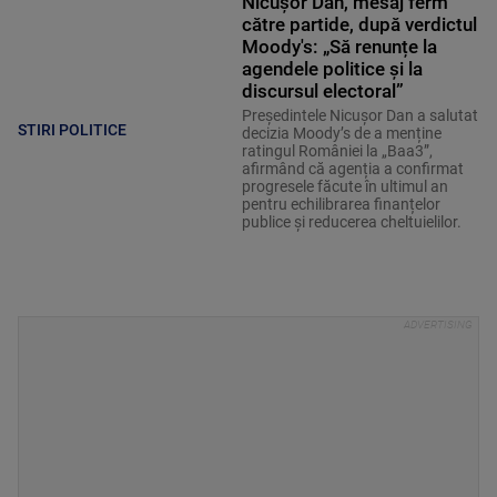
Nicușor Dan, mesaj ferm
către partide, după verdictul
Moody's: „Să renunțe la
agendele politice şi la
discursul electoral”
Președintele Nicușor Dan a salutat
STIRI POLITICE
decizia Moody’s de a menține
ratingul României la „Baa3”,
afirmând că agenția a confirmat
progresele făcute în ultimul an
pentru echilibrarea finanțelor
publice și reducerea cheltuielilor.