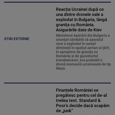
Reacția Ucrainei după ce
una dintre dronele sale a
explodat în Bulgaria, lângă
granița cu România.
Asigurările date de Kiev
Ministerul Apărării din Bulgaria a
STIRI EXTERNE
anunţat sâmbătă că aparatul
care a explodat în cursul
dimineţii în spaţiul aerian al ţării,
în apropiere de graniţa cu
România şi de gazoductul
transbalcanic, era probabil o
dronă momeală ucraineană de tip
Maya.
Finanțele României se
pregătesc pentru cel de-al
treilea test. Standard &
Poor’s decide dacă scapăm
de „junk”