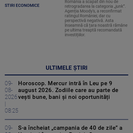
România a scapat din nou de
STIRI ECONOMICE
retrogradarea la categoria „junk”.
Agenția Moody's, a reconfirmat
ratingul României, dar cu
perspectivă negativă. Asta
înseamnă că țara noastră rămâne
pe ultima treaptă recomandată
investițiilor.
ULTIMELE ȘTIRI
09-
Horoscop. Mercur intră în Leu pe 9
08-
august 2026. Zodiile care au parte de
2026
vești bune, bani și noi oportunități
|
08:25
09-
S-a încheiat „campania de 40 de zile” a