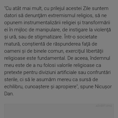
"Cu atât mai mult, cu prilejul acestei Zile suntem
datori să denunţăm extremismul religios, să ne
opunem instrumentalizării religiei şi transformării
ei în mijloc de manipulare, de instigare la violenţă
şi ură, sau de stigmatizare. Într-o societate
matură, conştientă de răspunderea faţă de
oameni şi de binele comun, exerciţiul libertăţii
religioase este fundamental. De aceea, îndemnul
meu este de a nu folosi valorile religioase ca
pretexte pentru diviziuni artificiale sau confruntări
sterile, ci să le asumăm mereu ca sursă de
echilibru, cunoaştere şi apropiere", spune Nicuşor
Dan.