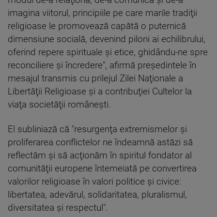
modul de-a relaţiona, de-a comunica şi de-a
imagina viitorul, principiile pe care marile tradiţii
religioase le promovează capătă o puternică
dimensiune socială, devenind piloni ai echilibrului,
oferind repere spirituale şi etice, ghidându-ne spre
reconciliere şi încredere", afirmă preşedintele în
mesajul transmis cu prilejul Zilei Naţionale a
Libertăţii Religioase şi a contribuţiei Cultelor la
viaţa societăţii româneşti.
El subliniază că "resurgenţa extremismelor şi
proliferarea conflictelor ne îndeamnă astăzi să
reflectăm şi să acţionăm în spiritul fondator al
comunităţii europene întemeiată pe convertirea
valorilor religioase în valori politice şi civice:
libertatea, adevărul, solidaritatea, pluralismul,
diversitatea şi respectul".