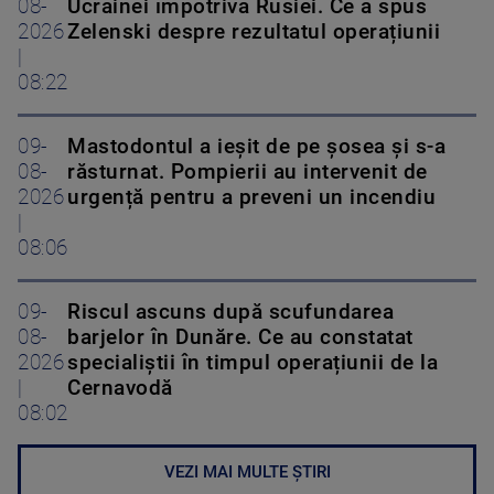
08-
Ucrainei împotriva Rusiei. Ce a spus
2026
Zelenski despre rezultatul operațiunii
|
08:22
09-
Mastodontul a ieșit de pe șosea și s-a
08-
răsturnat. Pompierii au intervenit de
2026
urgență pentru a preveni un incendiu
|
08:06
09-
Riscul ascuns după scufundarea
08-
barjelor în Dunăre. Ce au constatat
2026
specialiștii în timpul operațiunii de la
|
Cernavodă
08:02
VEZI MAI MULTE ȘTIRI