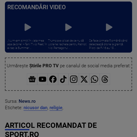
RECOMANDĂRI VIDEO
„Nu m-am simțit în viața mea
Trump a explicat de ce nu dă
Ce face Armata Română când
așa de bine” – fanii Two Feet, în
Ucrainei rachete pentru Patriot:
detectează drone la graniță.
extaz la Summer ...
Nici Pentagonul ...
Piloții de F-16 au 15 ...
Urmărește
Știrile PRO TV
pe canalul de social media preferat:
Sursa:
News.ro
Etichete:
nicusor dan
,
religie
,
ARTICOL RECOMANDAT DE
SPORT.RO