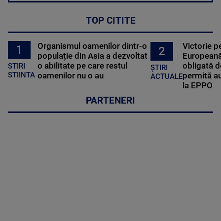
TOP CITITE
Organismul oamenilor dintr-o
Victorie p
1
2
populație din Asia a dezvoltat
Europeană
o abilitate pe care restul
obligată d
STIRI
ȘTIRI
oamenilor nu o au
permită au
STIINTA
ACTUALE
la EPPO
PARTENERI