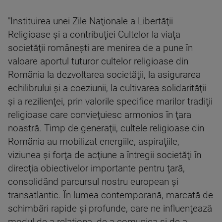
"Instituirea unei Zile Naţionale a Libertăţii
Religioase şi a contribuţiei Cultelor la viaţa
societăţii româneşti are menirea de a pune în
valoare aportul tuturor cultelor religioase din
România la dezvoltarea societăţii, la asigurarea
echilibrului şi a coeziunii, la cultivarea solidarităţii
şi a rezilienţei, prin valorile specifice marilor tradiţii
religioase care convieţuiesc armonios în ţara
noastră. Timp de generaţii, cultele religioase din
România au mobilizat energiile, aspiraţiile,
viziunea şi forţa de acţiune a întregii societăţi în
direcţia obiectivelor importante pentru ţară,
consolidând parcursul nostru european şi
transatlantic. În lumea contemporană, marcată de
schimbări rapide şi profunde, care ne influenţează