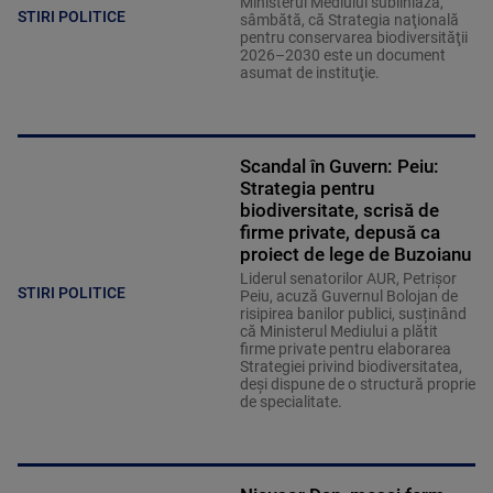
Ministerul Mediului subliniază,
STIRI POLITICE
sâmbătă, că Strategia naţională
pentru conservarea biodiversităţii
2026–2030 este un document
asumat de instituţie.
Scandal în Guvern: Peiu:
Strategia pentru
biodiversitate, scrisă de
firme private, depusă ca
proiect de lege de Buzoianu
Liderul senatorilor AUR, Petrișor
STIRI POLITICE
Peiu, acuză Guvernul Bolojan de
risipirea banilor publici, susținând
că Ministerul Mediului a plătit
firme private pentru elaborarea
Strategiei privind biodiversitatea,
deși dispune de o structură proprie
de specialitate.