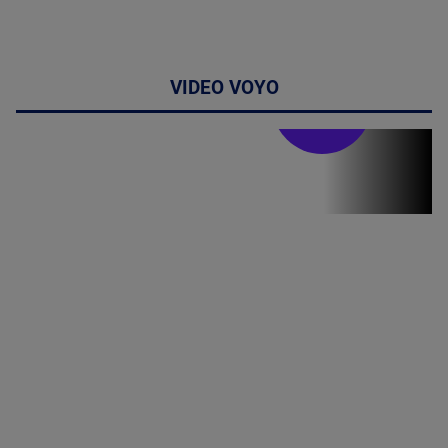
VIDEO VOYO
Stirile PRO TV
Stirile PRO
TV # 19.00 -
8 August
2026
MAI