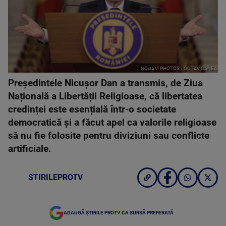
INQUAM PHOTOS / OCTAV GANEA
Preşedintele Nicușor Dan a transmis, de Ziua
Națională a Libertății Religioase, că libertatea
credinței este esențială într-o societate
democratică și a făcut apel ca valorile religioase
să nu fie folosite pentru diviziuni sau conflicte
artificiale.
STIRILEPROTV
ADAUGĂ ȘTIRILE PROTV CA SURSĂ PREFERATĂ