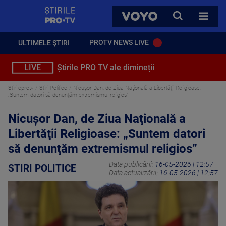
StirilePROTV
CAUTA
VOYO
TOATE 
PROTV NEWS LIVE
ULTIMELE ȘTIRI
LIVE
Știrile PRO TV ale dimineții
Stirileprotv
Stiri Politice
Nicușor Dan, de Ziua Naţională a Libertăţii Religioase:
„Suntem datori să denunţăm extremismul religios”
Nicușor Dan, de Ziua Naţională a
Libertăţii Religioase: „Suntem datori
să denunţăm extremismul religios”
Data publicării:
16-05-2026 | 12:57
STIRI POLITICE
Data actualizării:
16-05-2026 | 12:57