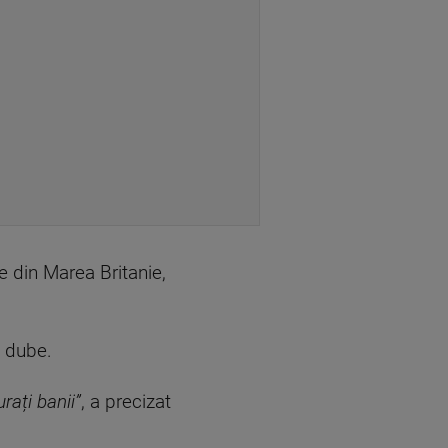
e din Marea Britanie,
e dube.
rați banii”
, a precizat