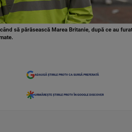
ercând să părăsească Marea Britanie, după ce au fura
omate.
ADAUGĂ ȘTIRILE PROTV CA SURSĂ PREFERATĂ
URMĂREȘTE ȘTIRILE PROTV ÎN GOOGLE DISCOVER