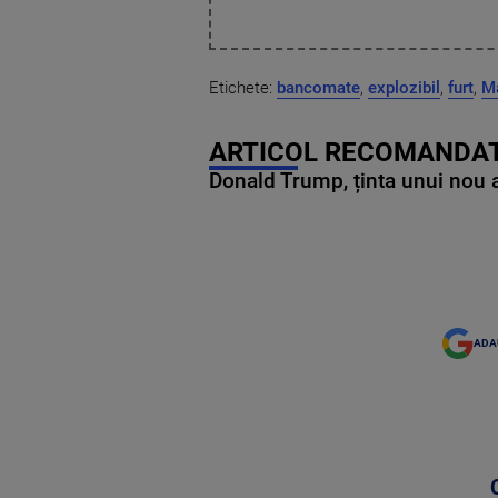
Etichete:
bancomate
,
explozibil
,
furt
,
Ma
ARTICOL RECOMANDAT
Donald Trump, ținta unui nou as
ADA