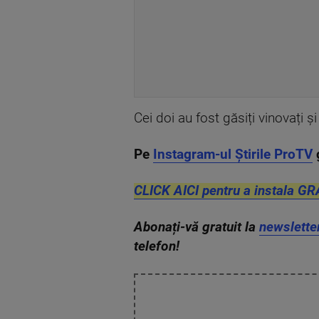
Cei doi au fost găsiți vinovați ș
Pe
Instagram-ul Știrile ProTV
CLICK AICI pentru a instala GR
Abonați-vă gratuit la
newslette
telefon!