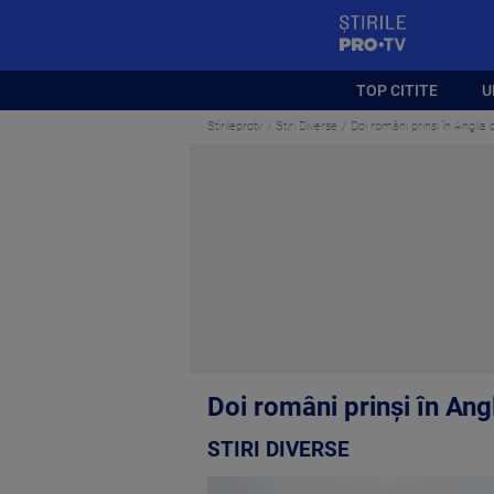
StirilePROTV
TOP CITITE
U
Stirileprotv
Stiri Diverse
Doi români prinși în Anglia
Doi români prinși în Ang
STIRI DIVERSE