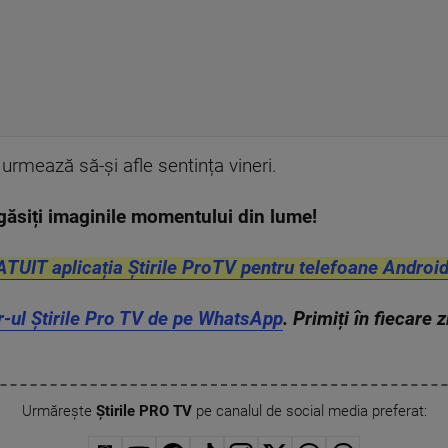
i urmează să-și afle sentința vineri.
găsiți imaginile momentului din lume!
ATUIT aplicația Știrile ProTV pentru telefoane Android
r-ul Știrile Pro TV de pe WhatsApp
. Primiți în fiecare 
Urmărește
Știrile PRO TV
pe canalul de social media preferat: