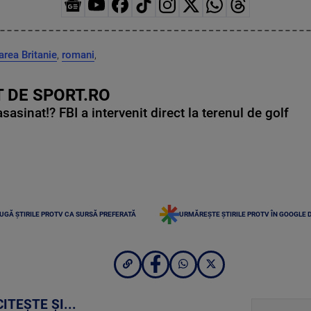
rea Britanie
,
romani
,
 DE SPORT.RO
asinat!? FBI a intervenit direct la terenul de golf
UGĂ ȘTIRILE PROTV CA SURSĂ PREFERATĂ
URMĂREȘTE ȘTIRILE PROTV ÎN GOOGLE 
CITEȘTE ȘI...