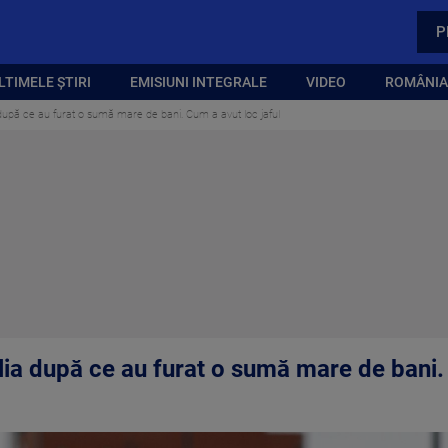
P
LTIMELE ȘTIRI
EMISIUNI INTEGRALE
VIDEO
ROMÂNIA,
 după ce au furat o sumă mare de bani. Cum a avut loc jaful
lia după ce au furat o sumă mare de bani.