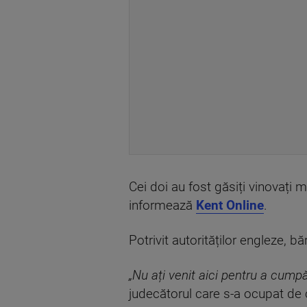
Cei doi au fost găsiți vinovați
informează
Kent Online
.
Potrivit autorităților engleze, b
„Nu ați venit aici pentru a cump
judecătorul care s-a ocupat de c