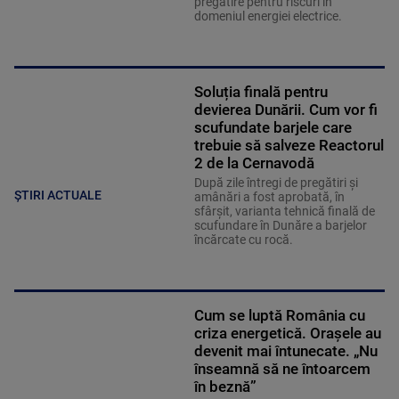
pregătire pentru riscuri în
domeniul energiei electrice.
Soluția finală pentru
devierea Dunării. Cum vor fi
scufundate barjele care
trebuie să salveze Reactorul
2 de la Cernavodă
După zile întregi de pregătiri și
ȘTIRI ACTUALE
amânări a fost aprobată, în
sfârșit, varianta tehnică finală de
scufundare în Dunăre a barjelor
încărcate cu rocă.
Cum se luptă România cu
criza energetică. Orașele au
devenit mai întunecate. „Nu
înseamnă să ne întoarcem
în beznă”