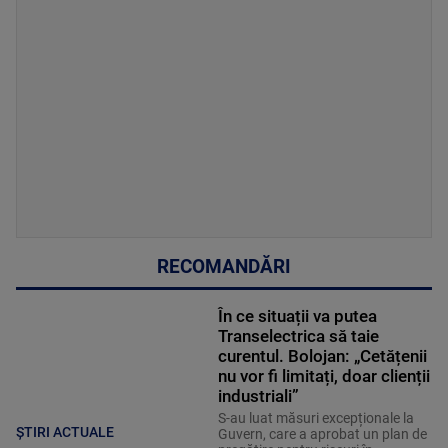
RECOMANDĂRI
În ce situații va putea
Transelectrica să taie
curentul. Bolojan: „Cetățenii
nu vor fi limitați, doar clienții
industriali”
S-au luat măsuri excepționale la
ȘTIRI ACTUALE
Guvern, care a aprobat un plan de