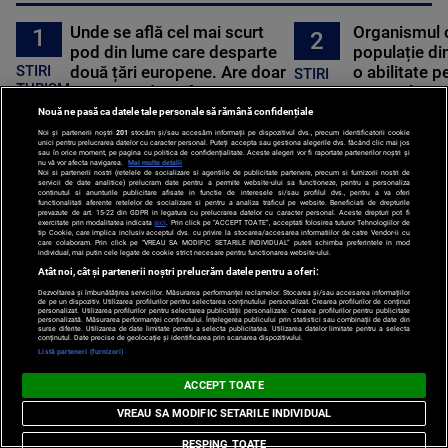
Unde se află cel mai scurt
Organismul 
1
2
pod din lume care desparte
populație di
STIRI
două țări europene. Are doar
o abilitate p
STIRI
TURISM
3 metri și două fusuri orare
oamenilor nu
STIINTA
Nouă ne pasă ca datele tale personale să rămână confidențiale
Noi și partenerii noștri
201
stocăm și/sau accesăm informații pe dispozitivul dvs., precum identificatorii cookie
PARTENERI
unici pentru prelucrarea datelor cu caracter personal. Puteți accepta sau gestiona alegerile dvs. făcând clic mai jos
sau în orice moment, pe pagina cu politica de confidențialitate. Aceste alegeri vor fi raportate partenerilor noștri și
nu vă vor afecta navigarea.
Mai multe detalii
Noi si partenerii nostri (retelele de socializare si agentiile de publicitate partenere, precum si furnizorii nostri de
servicii de date analitice) prelucram date pentru a permite website-ului sa functioneze, pentru a personaliza
continutul si anunturile publicitare afisate in functie de interesele si/sau profilul dvs., pentru a va oferi
functionalitati aferente retelelor de socializare si pentru a analiza traficul pe website. Beneficiati de drepturile
prevazute de art. 15-22 din GDPR in legatura cu prelucrarea datelor cu caracter personal. Aceste drepturi pot fi
exercitate prin modalitatea indicata
aici
. Prin click pe “ACCEPT TOATE”, acceptati folosirea tuturor Tehnologiilor de
tip Cookie, care implica inclusiv acceptul dvs. cu privire la stocarea/accesarea informatiilor de catre Vendor-ii cu
care colaboram. Prin click pe “VREAU SA MODIFIC SETARILE INDIVIDUAL” puteti schimba preferintele in mod
individual, mai putin cele legate de cookie strict necesare pentru functionarea website-ului.
Atât noi, cât și partenerii noștri prelucrăm datele pentru a oferi:
Dezvoltarea și îmbunătățirea serviciilor. Măsurarea performanței reclamelor. Stocarea și/sau accesarea informațiilor
de pe un dispozitiv. Utilizarea profilurilor pentru selectarea conținutului personalizat. Crearea profilurilor de conținut
personalizat. Utilizarea profilurilor pentru selectarea publicității personalizate. Crearea profilurilor pentru publicitate
personalizată. Măsurarea performanței conținutului. Înțelegerea publicului prin statistici sau combinații de date din
surse diferite. Utilizarea de date limitate pentru a selecta publicitatea. Utilizarea datelor limitate pentru a selecta
conținutul. Date precise de geolocație și identificarea prin scanarea dispozitivului.
Listă parteneri (furnizori)
ACCEPT TOATE
VREAU SA MODIFIC SETARILE INDIVIDUAL
RESPING TOATE