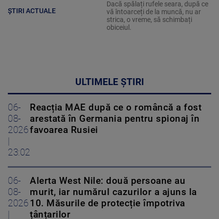
Dacă spălați rufele seara, după ce
ȘTIRI ACTUALE
vă întoarceți de la muncă, nu ar
strica, o vreme, să schimbați
obiceiul.
ULTIMELE ȘTIRI
06-
Reacția MAE după ce o româncă a fost
08-
arestată în Germania pentru spionaj în
2026
favoarea Rusiei
|
23:02
06-
Alerta West Nile: două persoane au
08-
murit, iar numărul cazurilor a ajuns la
2026
10. Măsurile de protecție împotriva
|
țânțarilor