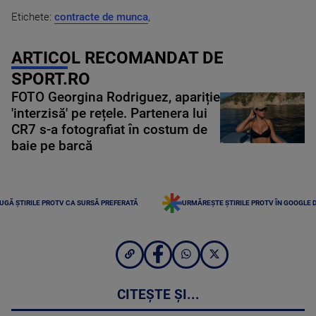
Etichete:
contracte de munca
,
ARTICOL RECOMANDAT DE
SPORT.RO
FOTO Georgina Rodriguez, apariție
'interzisă' pe rețele. Partenera lui
CR7 s-a fotografiat în costum de
baie pe barcă
UGĂ ȘTIRILE PROTV CA SURSĂ PREFERATĂ
URMĂREȘTE ȘTIRILE PROTV ÎN GOOGLE 
CITEȘTE ȘI...