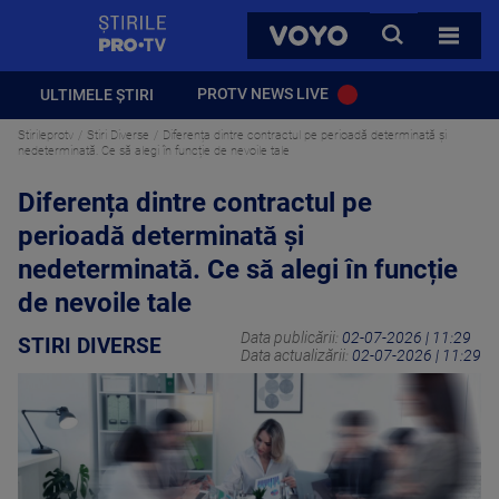
StirilePROTV
CAUTA
VOYO
TOATE 
PROTV NEWS LIVE
ULTIMELE ȘTIRI
Stirileprotv
Stiri Diverse
Diferența dintre contractul pe perioadă determinată și
nedeterminată. Ce să alegi în funcție de nevoile tale
Diferența dintre contractul pe
perioadă determinată și
nedeterminată. Ce să alegi în funcție
de nevoile tale
Data publicării:
02-07-2026 | 11:29
STIRI DIVERSE
Data actualizării:
02-07-2026 | 11:29