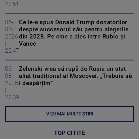
22:51
06-
Ce le-a spus Donald Trump donatorilor
08-
despre succesorul său pentru alegerile
2026
din 2028. Pe cine a ales între Rubio și
|
Vance
22:47
06-
Zelenski vrea să rupă de Rusia un stat
08-
aliat tradițional al Moscovei. „Trebuie să-
2026
i despărțim”
|
22:09
VEZI MAI MULTE ȘTIRI
TOP CITITE