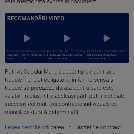
este menționată expres în document.
RECOMANDĂRI VIDEO
Cu ce era încărcat avionul cargo
A început UNTOLD 2026. Sting
Ce amendă riscă bărbatul care a
ucrainean Antonov lângă care s-
și peste 200 de artiști urcă pe
desenat pe stânca de pe
a găsit o dronă ...
cele nouă scene ...
Transfăgărășan. Ar ...
Potrivit Codului Muncii, acest tip de contract
trebuie încheiat obligatoriu în formă scrisă și
trebuie să precizeze durata pentru care este
valabil. În plus, între aceleași părți pot fi încheiate
succesiv cel mult trei contracte individuale de
muncă pe durată determinată.
Legea permite
utilizarea unui astfel de contract