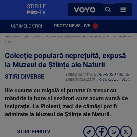
StirilePROTV
CAUTA
VOYO
TOATE 
PROTV NEWS LIVE
ULTIMELE ȘTIRI
Stirileprotv
Stiri Diverse
Colecție populară neprețuită, expusă la Muzeul de Științe ale
Naturii
Colecție populară neprețuită, expusă
la Muzeul de Științe ale Naturii
Data publicării:
23-06-2020 | 08:52
STIRI DIVERSE
Data actualizării:
14-08-2025 | 00:41
Iile cusute cu migală şi purtate în trecut cu
mândrie la hore şi şezători sunt acum sursă de
insipraţie. La Ploieşti, zeci de cămăşi pot fi
admirate la Muzeul de Ştiinţe ale Naturii.
STIRILEPROTV