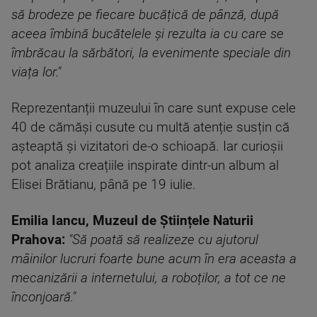
să brodeze pe fiecare bucățică de pânză, după
aceea îmbină bucătelele și rezulta ia cu care se
îmbrăcau la sărbători, la evenimente speciale din
viața lor."
Reprezentanții muzeului în care sunt expuse cele
40 de cămăși cusute cu multă atenție susțin că
așteaptă și vizitatori de-o schioapă. Iar curioșii
pot analiza creațiile inspirate dintr-un album al
Elisei Brătianu, până pe 19 iulie.
Emilia Iancu, Muzeul de Științele Naturii
Prahova:
"Să poată să realizeze cu ajutorul
mâinilor lucruri foarte bune acum în era aceasta a
mecanizării a internetului, a roboților, a tot ce ne
înconjoară."