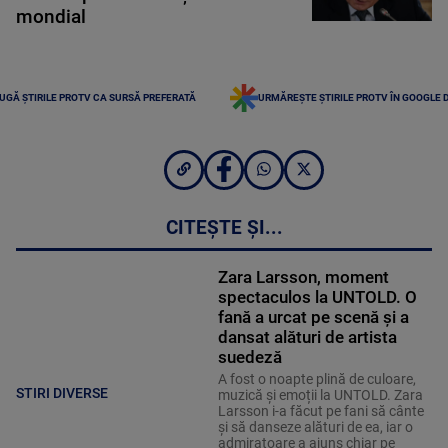
mondial
UGĂ ȘTIRILE PROTV CA SURSĂ PREFERATĂ
URMĂREȘTE ȘTIRILE PROTV ÎN GOOGLE 
CITEȘTE ȘI...
Zara Larsson, moment
spectaculos la UNTOLD. O
fană a urcat pe scenă și a
dansat alături de artista
suedeză
A fost o noapte plină de culoare,
STIRI DIVERSE
muzică și emoții la UNTOLD. Zara
Larsson i-a făcut pe fani să cânte
și să danseze alături de ea, iar o
admiratoare a ajuns chiar pe