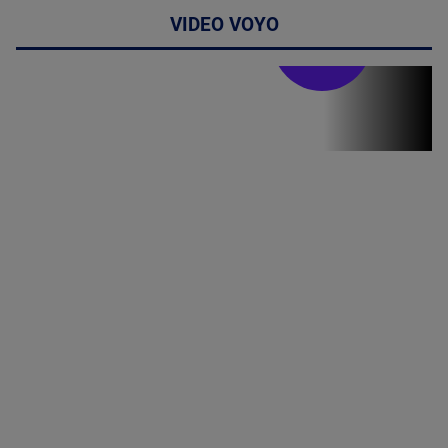
VIDEO VOYO
Stirile PRO TV
Stirile PRO
TV # 19.00 -
8 August
2026
MAI
MULTE
DETALII