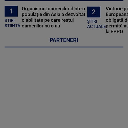
Organismul oamenilor dintr-o
Victorie p
1
2
populație din Asia a dezvoltat
Europeană
o abilitate pe care restul
obligată d
STIRI
ȘTIRI
oamenilor nu o au
permită au
STIINTA
ACTUALE
la EPPO
PARTENERI