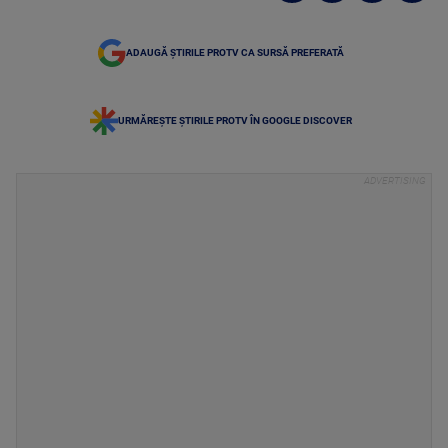
ADAUGĂ ȘTIRILE PROTV CA SURSĂ PREFERATĂ
URMĂREȘTE ȘTIRILE PROTV ÎN GOOGLE DISCOVER