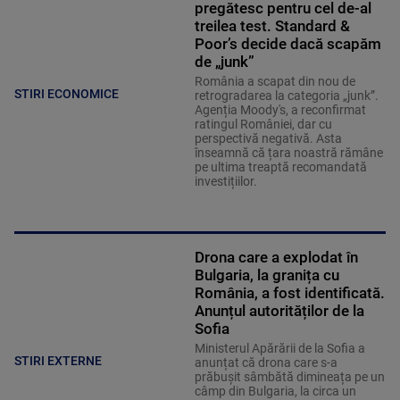
pregătesc pentru cel de-al
treilea test. Standard &
Poor’s decide dacă scapăm
de „junk”
România a scapat din nou de
STIRI ECONOMICE
retrogradarea la categoria „junk”.
Agenția Moody's, a reconfirmat
ratingul României, dar cu
perspectivă negativă. Asta
înseamnă că țara noastră rămâne
pe ultima treaptă recomandată
investițiilor.
Drona care a explodat în
Bulgaria, la granița cu
România, a fost identificată.
Anunțul autorităților de la
Sofia
Ministerul Apărării de la Sofia a
STIRI EXTERNE
anunțat că drona care s-a
prăbușit sâmbătă dimineața pe un
câmp din Bulgaria, la circa un