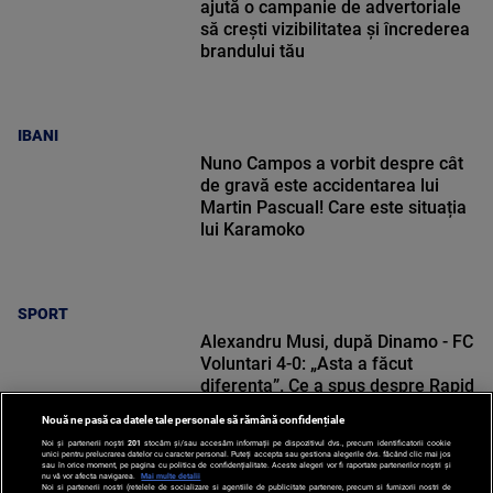
ajută o campanie de advertoriale
să crești vizibilitatea și încrederea
brandului tău
IBANI
Nuno Campos a vorbit despre cât
de gravă este accidentarea lui
Martin Pascual! Care este situația
lui Karamoko
SPORT
Alexandru Musi, după Dinamo - FC
Voluntari 4-0: „Asta a făcut
diferența”. Ce a spus despre Rapid
Nouă ne pasă ca datele tale personale să rămână confidențiale
Noi și partenerii noștri
201
stocăm și/sau accesăm informații pe dispozitivul dvs., precum identificatorii cookie
unici pentru prelucrarea datelor cu caracter personal. Puteți accepta sau gestiona alegerile dvs. făcând clic mai jos
sau în orice moment, pe pagina cu politica de confidențialitate. Aceste alegeri vor fi raportate partenerilor noștri și
nu vă vor afecta navigarea.
Mai multe detalii
Noi si partenerii nostri (retelele de socializare si agentiile de publicitate partenere, precum si furnizorii nostri de
SPORT