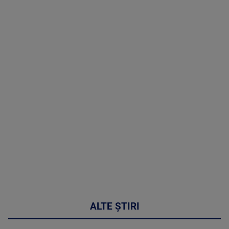
(P) Terapia
hormonală în
menopauză
poate
corecta
sindromul
cardio-
metabolic
MAI
MULTE
DETALII
17:46
ALTE ȘTIRI