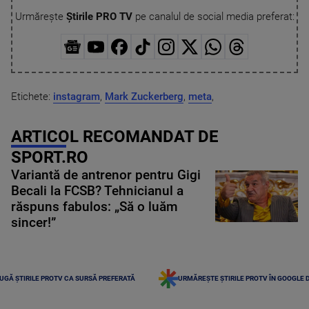
Urmărește
Știrile PRO TV
pe canalul de social media preferat:
Etichete:
instagram
,
Mark Zuckerberg
,
meta
,
ARTICOL RECOMANDAT DE
SPORT.RO
Variantă de antrenor pentru Gigi
Becali la FCSB? Tehnicianul a
răspuns fabulos: „Să o luăm
sincer!”
UGĂ ȘTIRILE PROTV CA SURSĂ PREFERATĂ
URMĂREȘTE ȘTIRILE PROTV ÎN GOOGLE 