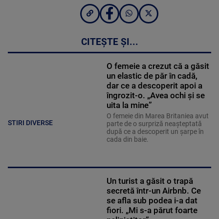
CITEȘTE ȘI...
O femeie a crezut că a găsit
un elastic de păr în cadă,
dar ce a descoperit apoi a
îngrozit-o. „Avea ochi și se
uita la mine”
O femeie din Marea Britaniea avut
STIRI DIVERSE
parte de o surpriză neașteptată
după ce a descoperit un șarpe în
cada din baie.
Un turist a găsit o trapă
secretă într-un Airbnb. Ce
se afla sub podea i-a dat
fiori. „Mi s-a părut foarte