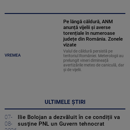
Pe lângă căldură, ANM
anunță vijelii și averse
torențiale în numeroase
județe din România. Zonele
vizate
Valul de căldură persistă pe
VREMEA
teritoriul României. Meterologii au
prelungit vineri dimineață
avertizările meteo de caniculă, dar
și de vijelii.
ULTIMELE ȘTIRI
07-
Ilie Bolojan a dezvăluit în ce condiții va
08-
susţine PNL un Guvern tehnocrat