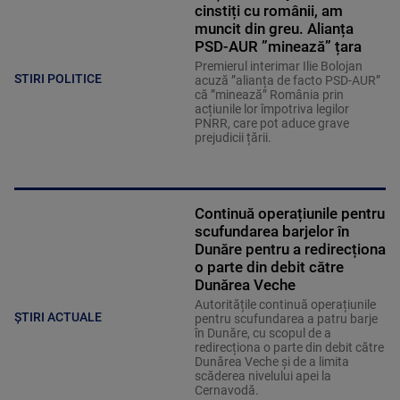
cinstiți cu românii, am
muncit din greu. Alianța
PSD-AUR ”minează” țara
Premierul interimar Ilie Bolojan
STIRI POLITICE
acuză ”alianța de facto PSD-AUR”
că ”minează” România prin
acțiunile lor împotriva legilor
PNRR, care pot aduce grave
prejudicii țării.
Continuă operațiunile pentru
scufundarea barjelor în
Dunăre pentru a redirecționa
o parte din debit către
Dunărea Veche
Autoritățile continuă operațiunile
ȘTIRI ACTUALE
pentru scufundarea a patru barje
în Dunăre, cu scopul de a
redirecționa o parte din debit către
Dunărea Veche și de a limita
scăderea nivelului apei la
Cernavodă.