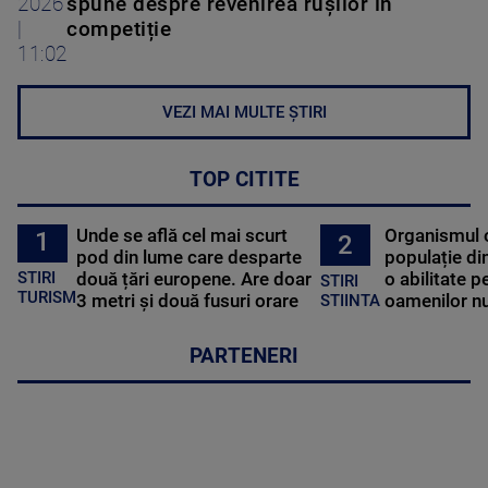
2026
spune despre revenirea rușilor în
|
competiție
11:02
VEZI MAI MULTE ȘTIRI
TOP CITITE
Unde se află cel mai scurt
Organismul 
1
2
pod din lume care desparte
populație di
STIRI
două țări europene. Are doar
o abilitate p
STIRI
TURISM
3 metri și două fusuri orare
oamenilor nu
STIINTA
PARTENERI