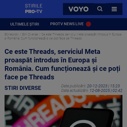
StirilePROTV
CAUTA
VOYO
TOATE 
PROTV NEWS LIVE
ULTIMELE ȘTIRI
Stirileprotv
Stiri Diverse
Ce este Threads, serviciul Meta proaspăt introdus în Europa
și România. Cum funcționează și ce poți face pe Threads
Ce este Threads, serviciul Meta
proaspăt introdus în Europa și
România. Cum funcționează și ce poți
face pe Threads
Data publicării:
20-12-2023 | 15:23
STIRI DIVERSE
Data actualizării:
12-08-2025 | 02:42