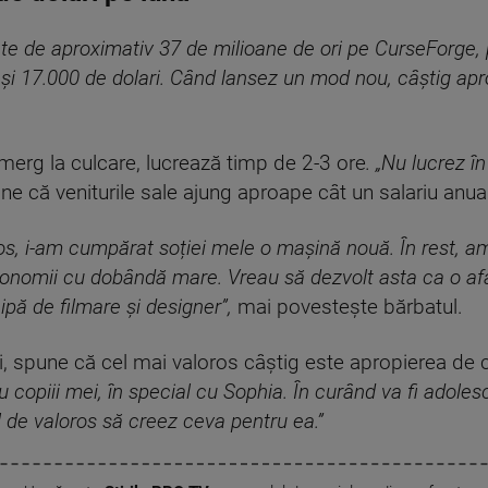
te de aproximativ 37 de milioane de ori pe CurseForge, 
0 și 17.000 de dolari. Când lansez un mod nou, câștig apr
 merg la culcare, lucrează timp de 2-3 ore
. „Nu lucrez 
une că veniturile sale ajung aproape cât un salariu anual
s, i-am cumpărat soției mele o mașină nouă. În rest, am
conomii cu dobândă mare. Vreau să dezvolt asta ca o a
ipă de filmare și designer”,
mai povestește bărbatul.
i, spune că cel mai valoros câștig este apropierea de c
copiii mei, în special cu Sophia. În curând va fi adoles
l de valoros să creez ceva pentru ea.”