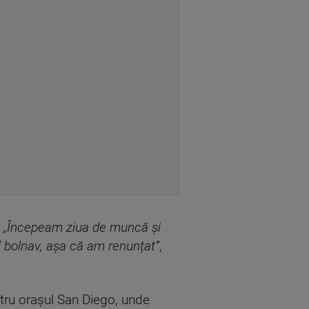
.
„Începeam ziua de muncă și
il bolnav, așa că am renunțat”
,
ntru orașul San Diego, unde