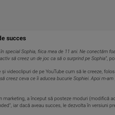
 de succes
o, în special Sophia, fiica mea de 11 ani. Ne conectăm fo
tractiv să creez un
de joc ca să o surprind pe Sophia”
, po
 și videoclipuri de pe YouTube cum să le creeze, folosin
să creez ceva ce îi aducea bucurie Sophiei. Apoi m-am gâ
n marketing, a început să posteze moduri (modifică adu
ended”, iar dacă aveau succes, le dezvolta în versiuni 