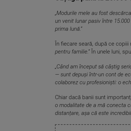
„Modurile mele au fost descărca
un venit lunar pasiv între 15.00
prima lună.”
În fiecare seară, după ce copiii
pentru familie.”
În unele luni, sp
„Când am început să câștig serio
— sunt depuși într-un cont de e
colaborez cu profesioniști: o ech
Chiar dacă banii sunt importanț
o modalitate de a mă conecta cu 
distanțare, așa că este incredibi