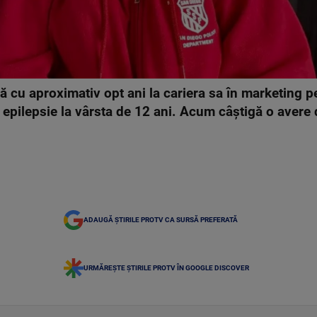
cu aproximativ opt ani la cariera sa în marketing pen
 epilepsie la vârsta de 12 ani. Acum câștigă o avere 
ADAUGĂ ȘTIRILE PROTV CA SURSĂ PREFERATĂ
URMĂREȘTE ȘTIRILE PROTV ÎN GOOGLE DISCOVER