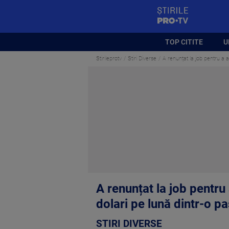
StirilePROTV
TOP CITITE
U
Stirileprotv
Stiri Diverse
A renunțat la job pentru a a
A renunțat la job pentru
dolari pe lună dintr-o p
STIRI DIVERSE