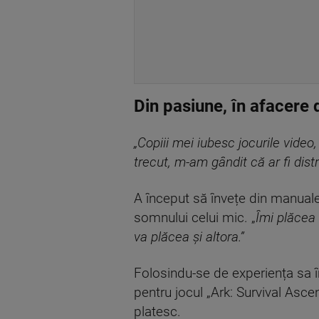
Din pasiune, în afacere
„Copiii mei iubesc jocurile vide
trecut, m-am gândit că ar fi dis
A început să învețe din manuale
somnului celui mic. „
Îmi plăcea 
va plăcea și altora.”
Folosindu-se de experiența sa î
pentru jocul „Ark: Survival Asc
platesc.