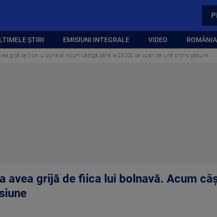
P
LTIMELE ȘTIRI
EMISIUNI INTEGRALE
VIDEO
ROMÂNIA,
vea grijă de fiica lui bolnavă. Acum câștigă până la 25.000 de dolari pe lună dintr-o pasiune
 a avea grijă de fiica lui bolnavă. Acum c
asiune