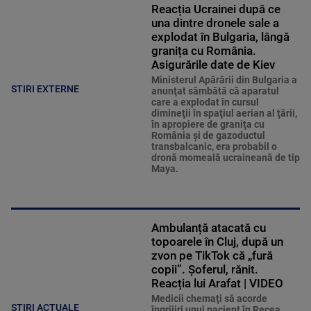
Reacția Ucrainei după ce
una dintre dronele sale a
explodat în Bulgaria, lângă
granița cu România.
Asigurările date de Kiev
Ministerul Apărării din Bulgaria a
STIRI EXTERNE
anunţat sâmbătă că aparatul
care a explodat în cursul
dimineţii în spaţiul aerian al ţării,
în apropiere de graniţa cu
România şi de gazoductul
transbalcanic, era probabil o
dronă momeală ucraineană de tip
Maya.
Ambulanță atacată cu
topoarele în Cluj, după un
zvon pe TikTok că „fură
copii”. Șoferul, rănit.
Reacția lui Arafat | VIDEO
Medicii chemaţi să acorde
ȘTIRI ACTUALE
îngrijiri unui pacient în Recea