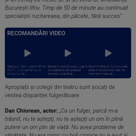
București Ilfov. Timp de 50 de minute au continuat
specialiștii rucitareaea, din păcate, fără succes”.
RECOMANDĂRI VIDEO
Sadhguru, interviu pentru Știrile
Seceta lovește Europa: Ungaria
Se schimbă euro. Cum ar putea
ProTV: „Mulți oameni pur și
se pregătește să oprească
arăta noile bancnote. Cea mai
simplu nu mai ...
centrala nucleară de ...
mare schimbare de ...
Apropiații și colegii din teatru sunt șocați de
vestea dispariției fulgerătoare.
Dan Chiorean, actor:
„Ca un fulger, parcă m-a
trăsnit, nu te aștepți, nu te aștepți un om în plină
putere un om plin de viață. Nu avea probleme de
sănătate. Nu era nimic cu boli cronice nu a avut și