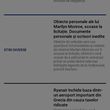
dovadă de neglijență.
Obiecte personale ale lui
Marilyn Monroe, scoase la
licitație. Documente
personale și scrisori inedite
Obiecte de colecție care i-au
aparținut fotomodelului și vedetei
de cinema Marilyn Monroe vor fi
STIRI DIVERSE
scoase la licitație, oferind o rară
ocazie de a pătrunde în universul
privat al uneia dintre cele mai
îndrăgite legende de la Hollywood,
potrivit Reuters.
Ryanair închide baza dintr-
un aeroport important din
Grecia din cauza taxelor
ridicate