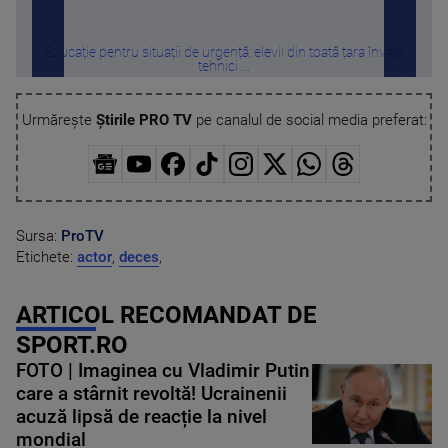
Educație pentru situații de urgență: elevii din toată țara învață
Sa
tehnici ...
Urmărește
Știrile PRO TV
pe canalul de social media preferat:
Sursa:
ProTV
Etichete:
actor
,
deces
,
ARTICOL RECOMANDAT DE
SPORT.RO
FOTO | Imaginea cu Vladimir Putin
care a stârnit revoltă! Ucrainenii
acuză lipsă de reacție la nivel
mondial