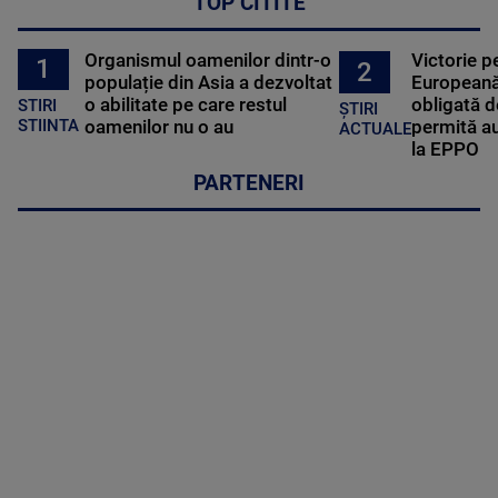
TOP CITITE
Organismul oamenilor dintr-o
Victorie p
1
2
populație din Asia a dezvoltat
Europeană
o abilitate pe care restul
obligată d
STIRI
ȘTIRI
oamenilor nu o au
permită au
STIINTA
ACTUALE
la EPPO
PARTENERI