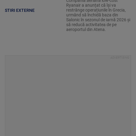
Compania aeriană low-cost
Ryanair a anunțat că își va
restrânge operațiunile în Grecia,
STIRI EXTERNE
urmând să închidă baza din
Salonic în sezonul de iarnă 2026 și
să reducă activitatea de pe
aeroportul din Atena.