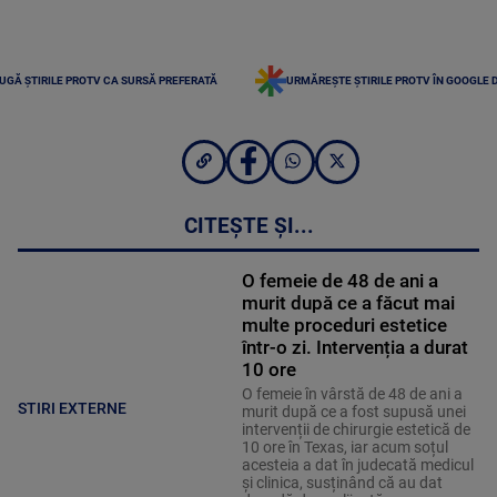
UGĂ ȘTIRILE PROTV CA SURSĂ PREFERATĂ
URMĂREȘTE ȘTIRILE PROTV ÎN GOOGLE 
CITEȘTE ȘI...
O femeie de 48 de ani a
murit după ce a făcut mai
multe proceduri estetice
într-o zi. Intervenția a durat
10 ore
O femeie în vârstă de 48 de ani a
STIRI EXTERNE
murit după ce a fost supusă unei
intervenții de chirurgie estetică de
10 ore în Texas, iar acum soțul
acesteia a dat în judecată medicul
și clinica, susținând că au dat