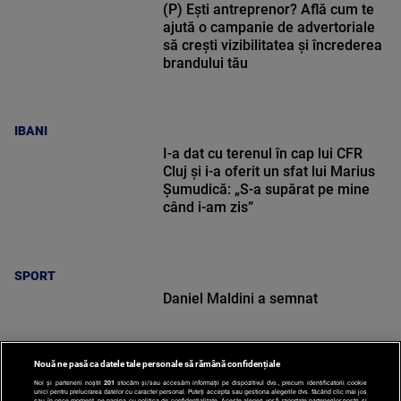
(P) Ești antreprenor? Află cum te
ajută o campanie de advertoriale
să crești vizibilitatea și încrederea
brandului tău
IBANI
I-a dat cu terenul în cap lui CFR
Cluj și i-a oferit un sfat lui Marius
Șumudică: „S-a supărat pe mine
când i-am zis”
SPORT
Daniel Maldini a semnat
Nouă ne pasă ca datele tale personale să rămână confidențiale
Noi și partenerii noștri
201
stocăm și/sau accesăm informații pe dispozitivul dvs., precum identificatorii cookie
unici pentru prelucrarea datelor cu caracter personal. Puteți accepta sau gestiona alegerile dvs. făcând clic mai jos
sau în orice moment, pe pagina cu politica de confidențialitate. Aceste alegeri vor fi raportate partenerilor noștri și