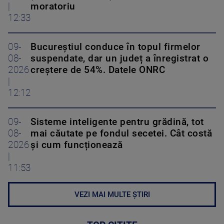
|
moratoriu
12:33
09-
Bucureștiul conduce în topul firmelor
08-
suspendate, dar un județ a înregistrat o
2026
creștere de 54%. Datele ONRC
|
12:12
09-
Sisteme inteligente pentru grădină, tot
08-
mai căutate pe fondul secetei. Cât costă
2026
și cum funcționează
|
11:53
VEZI MAI MULTE ȘTIRI