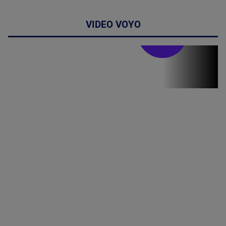
VIDEO VOYO
Stirile PRO TV
Stirile PRO
TV # 19.00 -
8 August
2026
MAI
MULTE