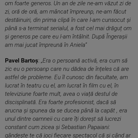
om foarte generos. Un an de zile ne-am văzut zi de
zi, oră de oră, am mâncat împreunp, ne-am făcut
destăinuiri, din prima clipă în care l-am cunsocut și
până s-a terminat serialul, a fost cel mai drăguț om
și generos pe care eu l-am întâlnit. După Îngerașii
am mai jucat împreună în Aniela”
Pavel Bartoș
:
„Era o persoană activă, era cum să
zic eu o persoanp care nu dădea de înțeles că are
astfel de probleme. Eu îl cunosc din facultate, am
lucrat în teatru cu el, am lucrat în film cu el, în
televiziune foarte mult, avea o viață destul de
discisplinată. Era foarte profesionist, dacă să
arucna și spunea da se ducea până la capăt , era
unul dintre oamneii cu care îți doreșt să lucrezi
constant cum zicea și Sebastian Papaiani:
gândește te că joci fiecare spectacol că și când ar