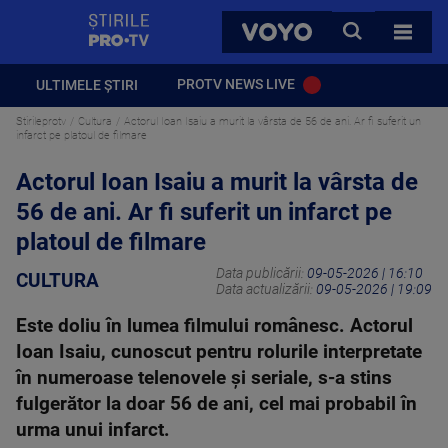
StirilePROTV
CAUTA
VOYO
TOATE 
PROTV NEWS LIVE
ULTIMELE ȘTIRI
Stirileprotv
Cultura
Actorul Ioan Isaiu a murit la vârsta de 56 de ani. Ar fi suferit un
infarct pe platoul de filmare
Actorul Ioan Isaiu a murit la vârsta de
56 de ani. Ar fi suferit un infarct pe
platoul de filmare
Data publicării:
09-05-2026 | 16:10
CULTURA
Data actualizării:
09-05-2026 | 19:09
Este doliu în lumea filmului românesc. Actorul
Ioan Isaiu, cunoscut pentru rolurile interpretate
în numeroase telenovele și seriale, s-a stins
fulgerător la doar 56 de ani, cel mai probabil în
urma unui infarct.