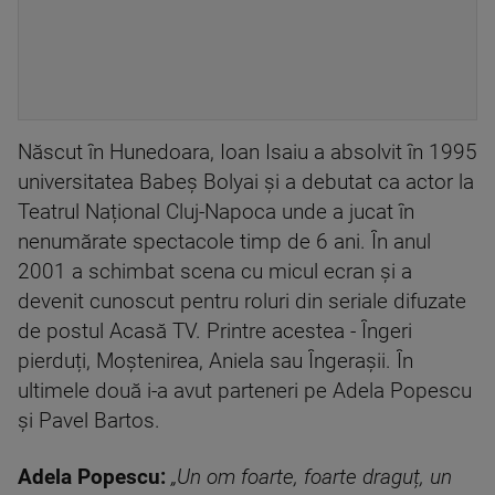
Născut în Hunedoara, Ioan Isaiu a absolvit în 1995
universitatea Babeș Bolyai și a debutat ca actor la
Teatrul Național Cluj-Napoca unde a jucat în
nenumărate spectacole timp de 6 ani. În anul
2001 a schimbat scena cu micul ecran și a
devenit cunoscut pentru roluri din seriale difuzate
de postul Acasă TV. Printre acestea - Îngeri
pierduți, Moștenirea, Aniela sau Îngerașii. În
ultimele două i-a avut parteneri pe Adela Popescu
și Pavel Bartos.
Adela Popescu:
„Un om foarte, foarte draguț, un