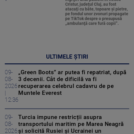
Cristur, judeţul Cluj, au fost
atacaţi cu bâte, topoare şi pietre,
pe fondul unor zvonuri propagate
pe TikTok despre o presupusă
„ambulanţă care fură copii”.
ULTIMELE ȘTIRI
09-
„Green Boots” ar putea fi repatriat, după
08-
3 decenii. Cât de dificilă va fi
2026
recuperarea celebrul cadavru de pe
|
Muntele Everest
12:36
09-
Turcia impune restricții asupra
08-
transportului maritim pe Marea Neagră
2026
și solicită Rusiei și Ucrainei un