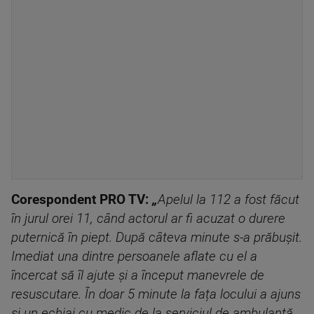
Corespondent PRO TV:
„
Apelul la 112 a fost făcut
în jurul orei 11, când actorul ar fi acuzat o durere
puternică în piept. După câteva minute s-a prăbușit.
Imediat una dintre persoanele aflate cu el a
încercat să îl ajute și a început manevrele de
resuscutare. În doar 5 minute la fața locului a ajuns
și un echiaj cu medic de la serviciul de ambulanță