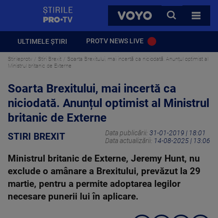
StirilePROTV
CAUTA
VOYO
TOATE 
PROTV NEWS LIVE
ULTIMELE ȘTIRI
Stirileprotv
Stiri Brexit
Soarta Brexitului, mai incertă ca niciodată. Anunțul optimist al
Ministrul britanic de Externe
Soarta Brexitului, mai incertă ca
niciodată. Anunțul optimist al Ministrul
britanic de Externe
Data publicării:
31-01-2019 | 18:01
STIRI BREXIT
Data actualizării:
14-08-2025 | 13:06
Ministrul britanic de Externe, Jeremy Hunt, nu
exclude o amânare a Brexitului, prevăzut la 29
martie, pentru a permite adoptarea legilor
necesare punerii lui în aplicare.