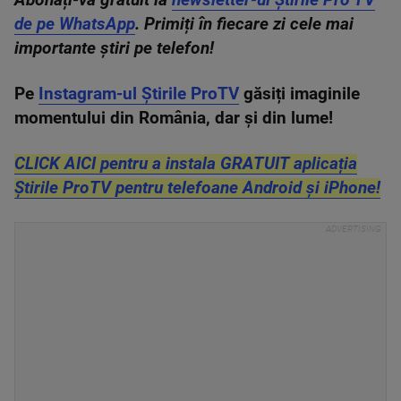
Abonați-vă gratuit la
newsletter-ul Știrile Pro TV
de pe WhatsApp
. Primiți în fiecare zi cele mai
importante știri pe telefon!
Pe
Instagram-ul Știrile ProTV
găsiți imaginile
momentului din România, dar și din lume!
CLICK AICI pentru a instala GRATUIT aplicația
Știrile ProTV pentru telefoane Android și iPhone!