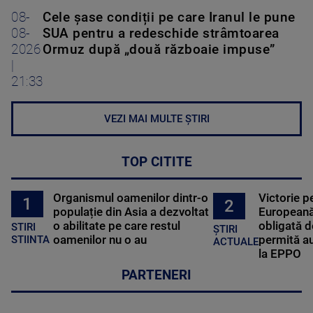
08-
Cele șase condiții pe care Iranul le pune
08-
SUA pentru a redeschide strâmtoarea
2026
Ormuz după „două războaie impuse”
|
21:33
VEZI MAI MULTE ȘTIRI
TOP CITITE
Organismul oamenilor dintr-o
Victorie p
1
2
populație din Asia a dezvoltat
Europeană
o abilitate pe care restul
obligată d
STIRI
ȘTIRI
oamenilor nu o au
permită au
STIINTA
ACTUALE
la EPPO
PARTENERI