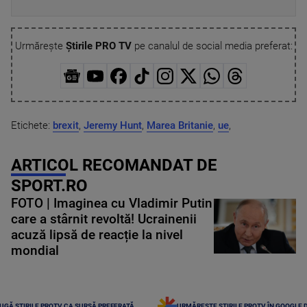
Urmărește
Știrile PRO TV
pe canalul de social media preferat:
Etichete:
brexit
,
Jeremy Hunt
,
Marea Britanie
,
ue
,
ARTICOL RECOMANDAT DE
SPORT.RO
FOTO | Imaginea cu Vladimir Putin
care a stârnit revoltă! Ucrainenii
acuză lipsă de reacție la nivel
mondial
UGĂ ȘTIRILE PROTV CA SURSĂ PREFERATĂ
URMĂREȘTE ȘTIRILE PROTV ÎN GOOGLE 