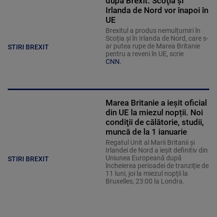
după Brexit. Scoţia şi
Irlanda de Nord vor înapoi în
UE
Brexitul a produs nemulțumiri în
Scoția și în Irlanda de Nord, care s-
ar putea rupe de Marea Britanie
STIRI BREXIT
pentru a reveni în UE, scrie
CNN.
Marea Britanie a ieșit oficial
din UE la miezul nopții. Noi
condiţii de călătorie, studii,
muncă de la 1 ianuarie
Regatul Unit al Marii Britanii şi
Irlandei de Nord a ieşit definitiv din
Uniunea Europeană după
STIRI BREXIT
încheierea perioadei de tranziţie de
11 luni, joi la miezul nopţii la
Bruxelles, 23:00 la Londra.