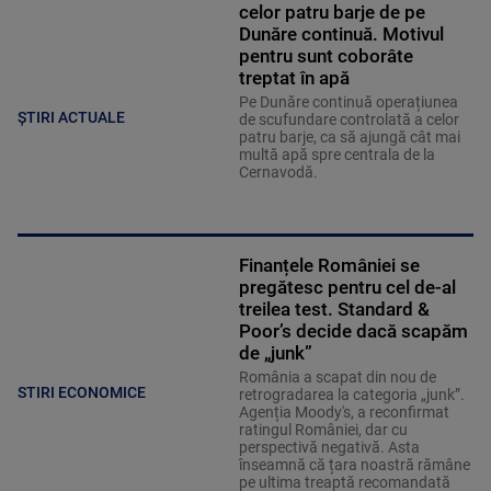
celor patru barje de pe
Dunăre continuă. Motivul
pentru sunt coborâte
treptat în apă
Pe Dunăre continuă operațiunea
ȘTIRI ACTUALE
de scufundare controlată a celor
patru barje, ca să ajungă cât mai
multă apă spre centrala de la
Cernavodă.
Finanțele României se
pregătesc pentru cel de-al
treilea test. Standard &
Poor’s decide dacă scapăm
de „junk”
România a scapat din nou de
STIRI ECONOMICE
retrogradarea la categoria „junk”.
Agenția Moody's, a reconfirmat
ratingul României, dar cu
perspectivă negativă. Asta
înseamnă că țara noastră rămâne
pe ultima treaptă recomandată