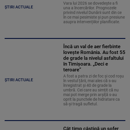
Vara lui 2026 se dovedește a fi
ȘTIRI ACTUALE
una a încercărilor. Prognozele
privind nivelul Dunării sunt din ce
în ce mai pesimiste și pun presiune
asupra intervențiilor planificate.
Încă un val de aer fierbinte
lovește România. Au fost 55
de grade la nivelul asfaltului
în Timișoara. „Deci e
teroare”
A fost a patra zi de foc și cod roșu
ȘTIRI ACTUALE
în vestul țării, mai ales că s-au
înregistrat și 40 de grade la
umbră. Cei care au simțit că nu
mai pot merge prin arșiță s-au
oprit la punctele de hidratare ca
să-și tragă sufletul.
Cât timp câștigă un șofer