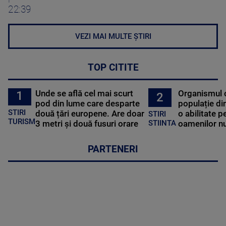
22:39
VEZI MAI MULTE ȘTIRI
TOP CITITE
Unde se află cel mai scurt
Organismul 
1
2
pod din lume care desparte
populație di
STIRI
două țări europene. Are doar
o abilitate p
STIRI
TURISM
3 metri și două fusuri orare
oamenilor nu
STIINTA
PARTENERI