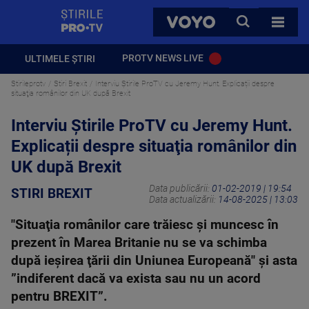
StirilePROTV
CAUTA
VOYO
TOATE 
PROTV NEWS LIVE
ULTIMELE ȘTIRI
Stirileprotv
Stiri Brexit
Interviu Știrile ProTV cu Jeremy Hunt. Explicații despre
situaţia românilor din UK după Brexit
Interviu Știrile ProTV cu Jeremy Hunt.
Explicații despre situaţia românilor din
UK după Brexit
Data publicării:
01-02-2019 | 19:54
STIRI BREXIT
Data actualizării:
14-08-2025 | 13:03
"Situaţia românilor care trăiesc şi muncesc în
prezent în Marea Britanie nu se va schimba
după ieşirea ţării din Uniunea Europeană" şi asta
”indiferent dacă va exista sau nu un acord
pentru BREXIT”.