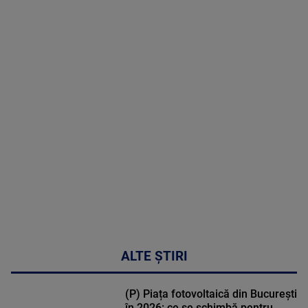
05 August
2026
MAI
MULTE
DETALII
50:27
ALTE ȘTIRI
(P) Piața fotovoltaică din București
în 2026: ce se schimbă pentru