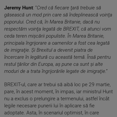
Jeremy Hunt
: ”
Cred că fiecare ţară trebuie să
găsească un mod prin care să îndeplinească voinţa
poporului. Cred că, în Marea Britanie, dacă nu
respectăm voinţa legată de BREXIT, că atunci vom
ceda teren mişcării populiste. În Marea Britanie,
principala îngrijorare a oamenilor a fost cea legată
de imigraţie. Şi Brexitul a devenit piatra de
încercare în legătură cu această temă. Însă pentru
restul ţărilor din Europa, aş pune ca sunt şi alte
moduri de a trata îngrijorările legate de imigraţie.”
BREXIT-ul, care ar trebui să aibă loc pe 29 martie,
pare, în acest moment, în impas, iar ministrul Hunt
nu a exclus o prelungire a termenului, astfel încât
legile necesare punerii lui în aplicare să fie
adoptate. Asta, în scenariul optimist, în care