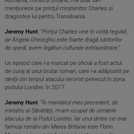
România, minstrul britanic n-a uitat să-l
menţioneze pe prinţul moştenitor Charles şi
dragostea lui pentru Transilvania.
Jeremy Hunt
:
”Prinţul Charles vine în vizită regulat,
iar Angela Gheorghiu este foarte dragă iubitorilor
de operă, avem legături culturale extraordinare.”
Un episod care l-a marcat pe oficial a fost actul
de curaj al unui brutar roman, care i-a adăpostit pe
răniţii din timpul atacului terorist petrecut în zona
podului Londrei, în 2017.
Jeremy Hunt
: ”
În mandatul meu precedent, de
ministru al Sănătăţii, m-am ocupat de urmările
atacului de la Podul Londrei. Iar unul dintre cei mai
faimoşi români din Marea Britanie este Florin