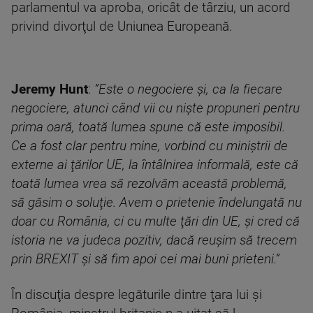
parlamentul va aproba, oricât de târziu, un acord
privind divorţul de Uniunea Europeană.
Jeremy Hunt
:
”Este o negociere şi, ca la fiecare
negociere, atunci când vii cu nişte propuneri pentru
prima oară, toată lumea spune că este imposibil.
Ce a fost clar pentru mine, vorbind cu miniştrii de
externe ai ţărilor UE, la întâlnirea informală, este că
toată lumea vrea să rezolvăm această problemă,
să găsim o soluţie. Avem o prietenie îndelungată nu
doar cu România, ci cu multe ţări din UE, şi cred că
istoria ne va judeca pozitiv, dacă reuşim să trecem
prin BREXIT şi să fim apoi cei mai buni prieteni.”
În discuţia despre legăturile dintre ţara lui şi