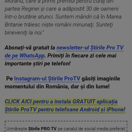
Morariu, care a primit premiul pentru curaj din
partea Reginei şi care a adăpostit 30 de oameni
într-o brutărie atunci. Suntem mândri că în Marea
Britanie trăiesc nişte români minunaţi. Sunteţi
bineveniţi la noi."
Abonați-vă gratuit la
newsletter-ul Știrile Pro TV
de pe WhatsApp
. Primiți în fiecare zi cele mai
importante știri pe telefon!
Pe
Instagram-ul Știrile ProTV
găsiți imaginile
momentului din România, dar și din lume!
CLICK AICI pentru a instala GRATUIT aplicația
Știrile ProTV pentru telefoane Android și iPhone!
Urmărește
Știrile PRO TV
pe canalul de social media preferat: