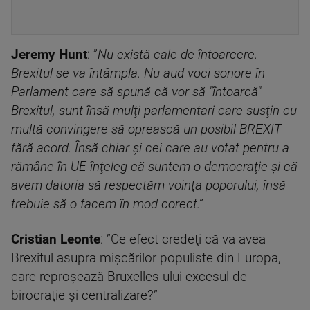
Jeremy Hunt
: ”
Nu există cale de întoarcere.
Brexitul se va întâmpla. Nu aud voci sonore în
Parlament care să spună că vor să "întoarcă"
Brexitul, sunt însă mulţi parlamentari care susţin cu
multă convingere să oprească un posibil BREXIT
fără acord. Însă chiar şi cei care au votat pentru a
rămâne în UE înţeleg că suntem o democraţie şi că
avem datoria să respectăm voinţa poporului, însă
trebuie să o facem în mod corect.”
Cristian Leonte
: ”Ce efect credeţi că va avea
Brexitul asupra mişcărilor populiste din Europa,
care reproşează Bruxelles-ului excesul de
birocraţie şi centralizare?”