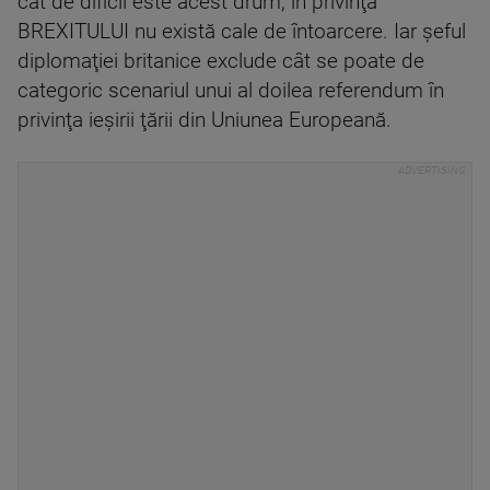
cât de dificil este acest drum, în privinţa
BREXITULUI nu există cale de întoarcere. Iar şeful
diplomaţiei britanice exclude cât se poate de
categoric scenariul unui al doilea referendum în
privinţa ieşirii ţării din Uniunea Europeană.