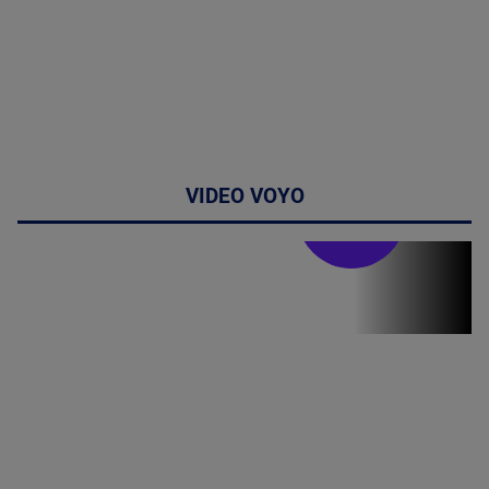
VIDEO VOYO
Stirile PRO TV
Stirile PRO
TV # 19.00 -