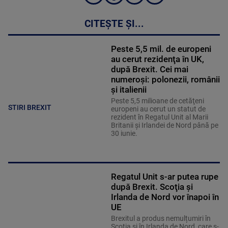
CITEȘTE ȘI...
Peste 5,5 mil. de europeni
au cerut rezidenţa în UK,
după Brexit. Cei mai
numeroşi: polonezii, românii
şi italienii
Peste 5,5 milioane de cetăţeni
STIRI BREXIT
europeni au cerut un statut de
rezident în Regatul Unit al Marii
Britanii şi Irlandei de Nord până pe
30 iunie.
Regatul Unit s-ar putea rupe
după Brexit. Scoţia şi
Irlanda de Nord vor înapoi în
UE
Brexitul a produs nemulțumiri în
Scoția și în Irlanda de Nord, care s-