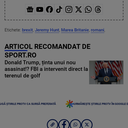
Etichete:
brexit
,
Jeremy Hunt
,
Marea Britanie
,
romani
,
ARTICOL RECOMANDAT DE
SPORT.RO
Donald Trump, ținta unui nou
asasinat!? FBI a intervenit direct la
terenul de golf
UGĂ ȘTIRILE PROTV CA SURSĂ PREFERATĂ
URMĂREȘTE ȘTIRILE PROTV ÎN GOOGLE 