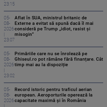
23:15
05-
Aflat în SUA, ministrul britanic de
08-
Externe a evitat să spună dacă îl mai
2026
consideră pe Trump „idiot, rasist și
|
misogin”
23:07
05-
Primăriile care nu se înrolează pe
08-
Ghiseul.ro pot rămâne fără finanțare. Cât
2026
timp mai au la dispoziție
|
23:02
05-
Record istoric pentru traficul aerian
08-
european. Aeroporturile operează la
2026
capacitate maximă și în România
|