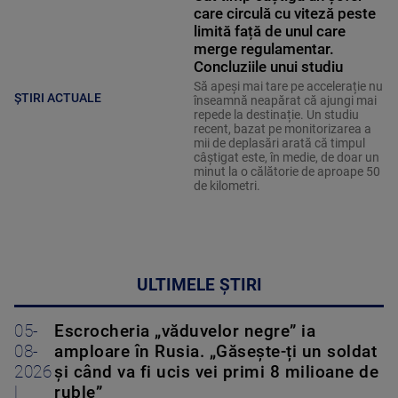
care circulă cu viteză peste
limită față de unul care
merge regulamentar.
Concluziile unui studiu
Să apeși mai tare pe accelerație nu
ȘTIRI ACTUALE
înseamnă neapărat că ajungi mai
repede la destinație. Un studiu
recent, bazat pe monitorizarea a
mii de deplasări arată că timpul
câștigat este, în medie, de doar un
minut la o călătorie de aproape 50
de kilometri.
ULTIMELE ȘTIRI
05-
Escrocheria „văduvelor negre” ia
08-
amploare în Rusia. „Găsește-ți un soldat
2026
și când va fi ucis vei primi 8 milioane de
|
ruble”