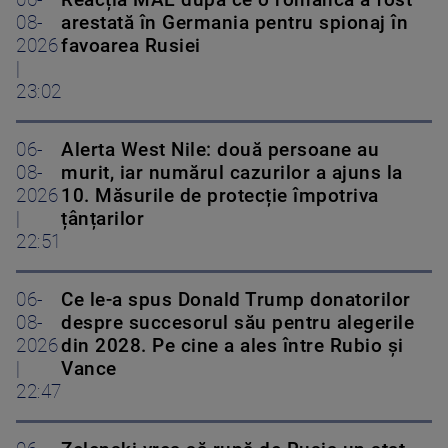
08-
arestată în Germania pentru spionaj în
2026
favoarea Rusiei
|
23:02
06-
Alerta West Nile: două persoane au
08-
murit, iar numărul cazurilor a ajuns la
2026
10. Măsurile de protecție împotriva
|
țânțarilor
22:51
06-
Ce le-a spus Donald Trump donatorilor
08-
despre succesorul său pentru alegerile
2026
din 2028. Pe cine a ales între Rubio și
|
Vance
22:47