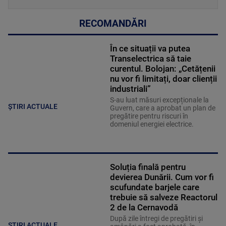
RECOMANDĂRI
În ce situații va putea
Transelectrica să taie
curentul. Bolojan: „Cetățenii
nu vor fi limitați, doar clienții
industriali”
S-au luat măsuri excepționale la
ȘTIRI ACTUALE
Guvern, care a aprobat un plan de
pregătire pentru riscuri în
domeniul energiei electrice.
Soluția finală pentru
devierea Dunării. Cum vor fi
scufundate barjele care
trebuie să salveze Reactorul
2 de la Cernavodă
După zile întregi de pregătiri și
ȘTIRI ACTUALE