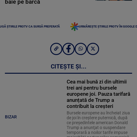
baie pe barcă
UGĂ ȘTIRILE PROTV CA SURSĂ PREFERATĂ
URMĂREȘTE ȘTIRILE PROTV ÎN GOOGLE 
CITEȘTE ȘI...
Cea mai bună zi din ultimii
trei ani pentru bursele
europene joi. Pauza tarifară
anunțată de Trump a
contribuit la creșteri
Bursele europene au încheiat ziua
BIZAR
de joi în creştere puternică, după
ce preşedintele american Donald
Trump a anunţat o suspendare
temporară a noilor tarife impuse