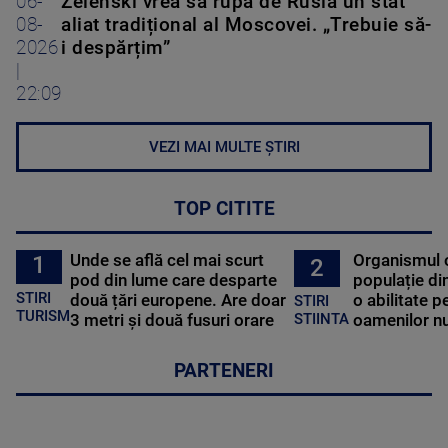
06-
Zelenski vrea să rupă de Rusia un stat
08-
aliat tradițional al Moscovei. „Trebuie să-
2026
i despărțim”
|
22:09
VEZI MAI MULTE ȘTIRI
TOP CITITE
Unde se află cel mai scurt
Organismul 
1
2
pod din lume care desparte
populație di
STIRI
două țări europene. Are doar
o abilitate p
STIRI
TURISM
3 metri și două fusuri orare
oamenilor nu
STIINTA
PARTENERI