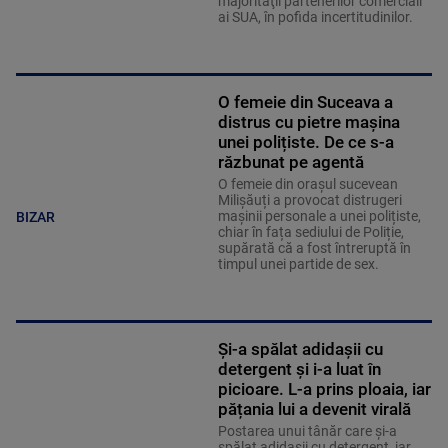
majorităţii partenerilor comerciali
ai SUA, în pofida incertitudinilor.
O femeie din Suceava a
distrus cu pietre mașina
unei polițiste. De ce s-a
răzbunat pe agentă
O femeie din orașul sucevean
Milișăuți a provocat distrugeri
mașinii personale a unei polițiste,
BIZAR
chiar în fața sediului de Poliție,
supărată că a fost întreruptă în
timpul unei partide de sex.
Și-a spălat adidașii cu
detergent și i-a luat în
picioare. L-a prins ploaia, iar
pățania lui a devenit virală
Postarea unui tânăr care și-a
spălat adidașii cu detergent, iar