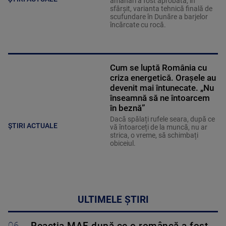
amânări a fost aprobată, în
sfârșit, varianta tehnică finală de
scufundare în Dunăre a barjelor
încărcate cu rocă.
Cum se luptă România cu
criza energetică. Orașele au
devenit mai întunecate. „Nu
înseamnă să ne întoarcem
în beznă”
Dacă spălați rufele seara, după ce
ȘTIRI ACTUALE
vă întoarceți de la muncă, nu ar
strica, o vreme, să schimbați
obiceiul.
ULTIMELE ȘTIRI
06-
Reacția MAE după ce o româncă a fost