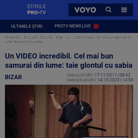
StirilePROTV
CAUTA
VOYO
TOATE 
PROTV NEWS LIVE
ULTIMELE ȘTIRI
Stirileprotv
EXCLUSIV ONLINE
Bizar
Un VIDEO incredibil. Cel mai bun samurai din
lume: taie glontul cu sabia
Un VIDEO incredibil. Cel mai bun
samurai din lume: taie glontul cu sabia
Data publicării:
17-11-2011 | 08:42
BIZAR
Data actualizării:
14-10-2025 | 14:58