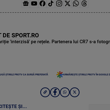
 DE SPORT.RO
ie 'interzisă' pe rețele. Partenera lui CR7 s-a fotog
UGĂ ȘTIRILE PROTV CA SURSĂ PREFERATĂ
URMĂREȘTE ȘTIRILE PROTV ÎN GOOGLE 
CITEȘTE ȘI...