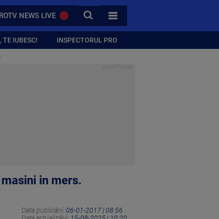
CAUTA
ROTV NEWS LIVE
TOATE CATEGORIILE
 TE IUBESC!
INSPECTORUL PRO
a
 masini in mers.
Data publicării:
06-01-2017 | 08:56
Data actualizării:
15-08-2025 | 10:20