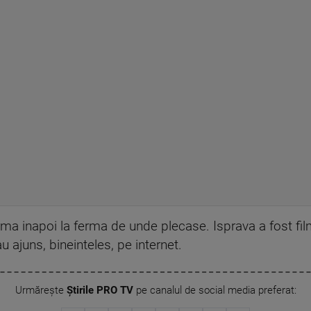
urma inapoi la ferma de unde plecase. Isprava a fost f
au ajuns, bineinteles, pe internet.
Urmărește
Știrile PRO TV
pe canalul de social media preferat: