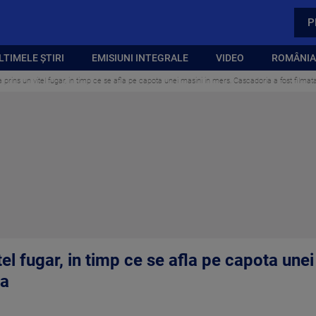
P
LTIMELE ȘTIRI
EMISIUNI INTEGRALE
VIDEO
ROMÂNIA,
prins un vitel fugar, in timp ce se afla pe capota unei masini in mers. Cascadoria a fost filmat
el fugar, in timp ce se afla pe capota unei
ta