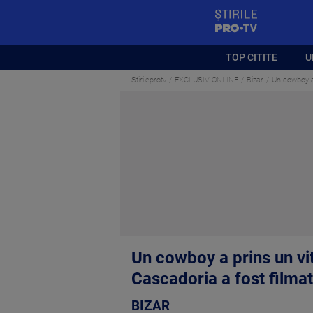
StirilePROTV
TOP CITITE
U
Stirileprotv
EXCLUSIV ONLINE
Bizar
Un cowboy a 
Un cowboy a prins un vit
Cascadoria a fost filma
BIZAR