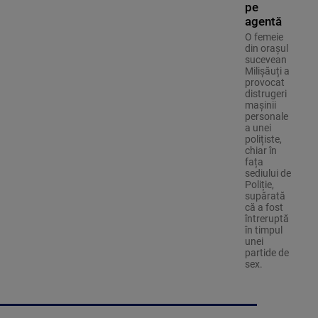
pe
agentă
O femeie
din orașul
sucevean
Milișăuți a
provocat
distrugeri
mașinii
personale
a unei
polițiste,
chiar în
fața
sediului de
Poliție,
supărată
că a fost
întreruptă
în timpul
unei
partide de
sex.