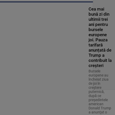
Cea mai
bună zi din
ultimii trei
ani pentru
bursele
europene
joi. Pauza
tarifară
anunțată de
Trump a
contribuit la
creșteri
Bursele
europene au
încheiat ziua
de joi în
creştere
puternică,
după ce
preşedintele
american
Donald Trump
a anunţat o