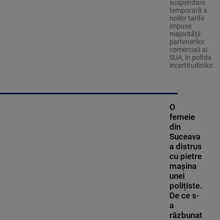
suspendare
temporară a
noilor tarife
impuse
majorităţii
partenerilor
comerciali ai
SUA, în pofida
incertitudinilor.
O
femeie
din
Suceava
a distrus
cu pietre
mașina
unei
polițiste.
De ce s-
a
răzbunat