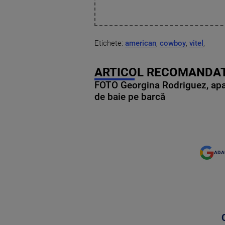
Etichete:
american
,
cowboy
,
vitel
,
ARTICOL RECOMANDAT
FOTO Georgina Rodriguez, apariț
de baie pe barcă
ADA