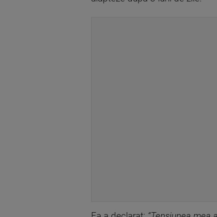
Ea a declarat:
“Tensiunea mea ar