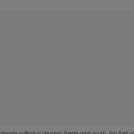
teriala suferia si obosesc foarte rapit acum. Am fost co