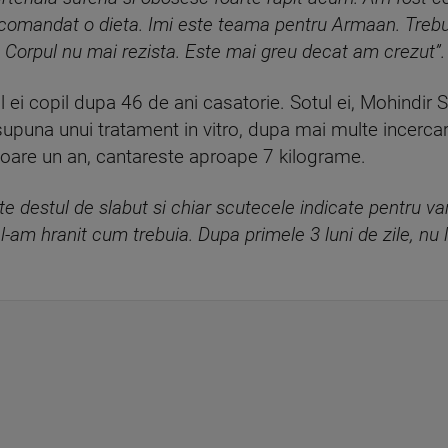
comandat o dieta. Imi este teama pentru Armaan. Trebu
 Corpul nu mai rezista. Este mai greu decat am crezut”.
 ei copil dupa 46 de ani casatorie. Sotul ei, Mohindir Si
supuna unui tratament in vitro, dupa mai multe incercar
itoare un an, cantareste aproape 7 kilograme.
e destul de slabut si chiar scutecele indicate pentru varst
 l-am hranit cum trebuia. Dupa primele 3 luni de zile, nu 