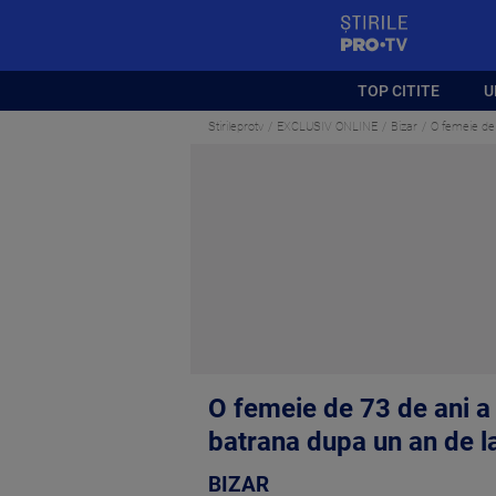
StirilePROTV
TOP CITITE
U
Stirileprotv
EXCLUSIV ONLINE
Bizar
O femeie de 
O femeie de 73 de ani a f
batrana dupa un an de l
BIZAR