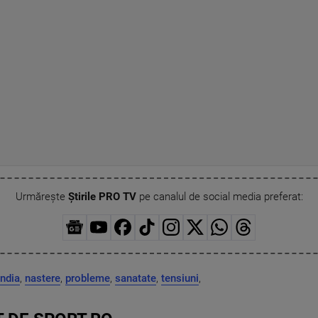
Urmărește
Știrile PRO TV
pe canalul de social media preferat:
india
,
nastere
,
probleme
,
sanatate
,
tensiuni
,