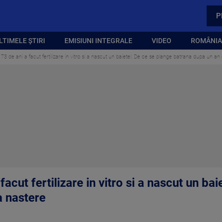
P
LTIMELE ȘTIRI
EMISIUNI INTEGRALE
VIDEO
ROMÂNIA,
73 de ani a facut fertilizare in vitro si a nascut un baietel. De ce se plange batrana dupa un an
acut fertilizare in vitro si a nascut un ba
a nastere