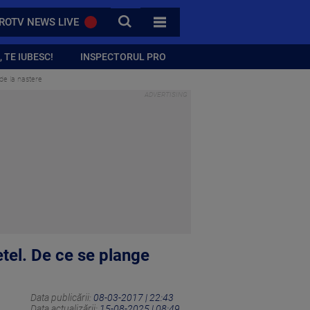
CAUTA
ROTV NEWS LIVE
TOATE CATEGORIILE
 TE IUBESC!
INSPECTORUL PRO
 de la nastere
ietel. De ce se plange
Data publicării:
08-03-2017 | 22:43
Data actualizării:
15-08-2025 | 08:49