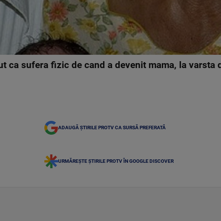
t ca sufera fizic de cand a devenit mama, la varsta 
ADAUGĂ ȘTIRILE PROTV CA SURSĂ PREFERATĂ
URMĂREȘTE ȘTIRILE PROTV ÎN GOOGLE DISCOVER