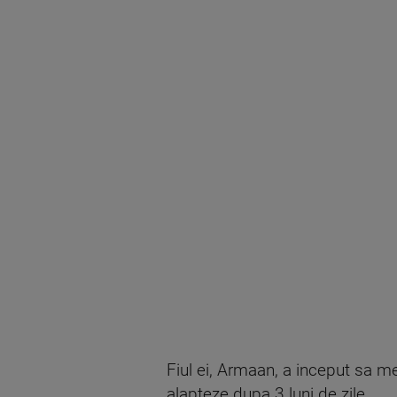
Fiul ei, Armaan, a inceput sa me
alapteze dupa 3 luni de zile.