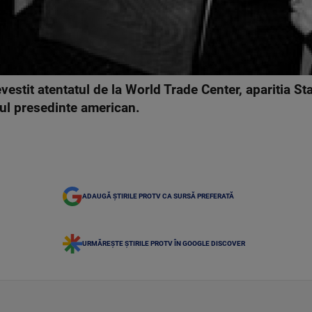
estit atentatul de la World Trade Center, aparitia Sta
mul presedinte american.
ADAUGĂ ȘTIRILE PROTV CA SURSĂ PREFERATĂ
URMĂREȘTE ȘTIRILE PROTV ÎN GOOGLE DISCOVER