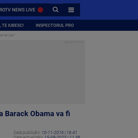
CAUTA
ROTV NEWS LIVE
TOATE CATEGORIILE
 TE IUBESC!
INSPECTORUL PRO
e american"
 ca Barack Obama va fi
Data publicării:
10-11-2016 | 16:41
Data actualizării:
15-08-2025 | 11:38