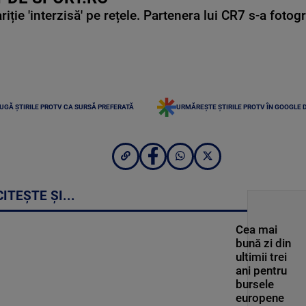
ie 'interzisă' pe rețele. Partenera lui CR7 s-a fotog
UGĂ ȘTIRILE PROTV CA SURSĂ PREFERATĂ
URMĂREȘTE ȘTIRILE PROTV ÎN GOOGLE 
CITEȘTE ȘI...
Cea mai
bună zi din
ultimii trei
ani pentru
bursele
europene