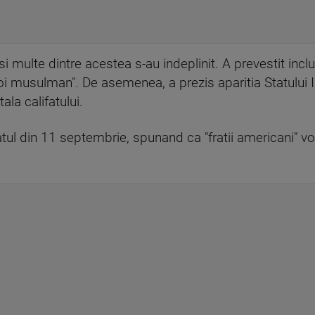
si multe dintre acestea s-au indeplinit. A prevestit inc
i musulman". De asemenea, a prezis aparitia Statului Is
la califatului.
tatul din 11 septembrie, spunand ca "fratii americani" vo