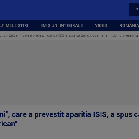
P
LTIMELE ȘTIRI
EMISIUNI INTEGRALE
VIDEO
ROMÂNIA,
 din Balcani", care a prevestit aparitia ISIS, a spus ca Barack Obama va fi "ultimul presedint
", care a prevestit aparitia ISIS, a spus
rican"