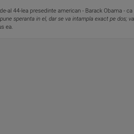
e-al 44-lea presedinte american - Barack Obama - ca v
pune speranta in el, dar se va intampla exact pe dos; va 
us ea.