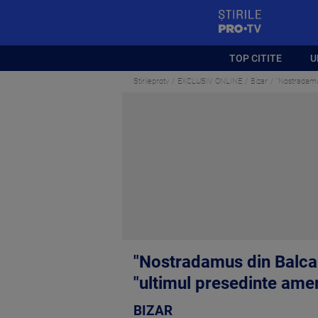
StirilePROTV
TOP CITITE
U
Stirileprotv
EXCLUSIV ONLINE
Bizar
"Nostradamus
"Nostradamus din Balcani
"ultimul presedinte ame
BIZAR