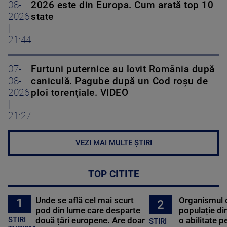
08-
2026 este din Europa. Cum arată top 10
2026
state
|
21:44
07-
Furtuni puternice au lovit România după
08-
caniculă. Pagube după un Cod roşu de
2026
ploi torenţiale. VIDEO
|
21:27
VEZI MAI MULTE ȘTIRI
TOP CITITE
Unde se află cel mai scurt
Organismul 
1
2
pod din lume care desparte
populație di
STIRI
două țări europene. Are doar
o abilitate p
STIRI