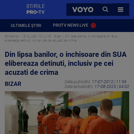
StirilePROTV
CAUTA
VOYO
TOATE 
PROTV NEWS LIVE
ULTIMELE ȘTIRI
Stirileprotv
EXCLUSIV ONLINE
Bizar
Din lipsa banilor, o inchisoare din SUA
elibereaza detinuti, inclusiv pe cei acuzati de crima
Din lipsa banilor, o inchisoare din SUA
elibereaza detinuti, inclusiv pe cei
acuzati de crima
Data publicării:
17-07-2012 | 11:56
BIZAR
Data actualizării:
17-08-2025 | 04:02