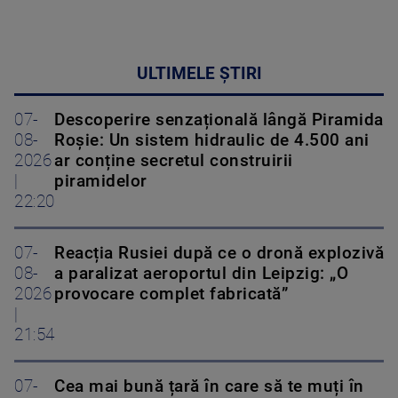
ULTIMELE ȘTIRI
07-
Descoperire senzațională lângă Piramida
08-
Roșie: Un sistem hidraulic de 4.500 ani
2026
ar conține secretul construirii
|
piramidelor
22:20
07-
Reacția Rusiei după ce o dronă explozivă
08-
a paralizat aeroportul din Leipzig: „O
2026
provocare complet fabricată”
|
21:54
07-
Cea mai bună țară în care să te muți în