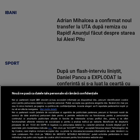
IBANI
Adrian Mihalcea a confirmat noul
transfer la UTA după remiza cu
Rapid! Anunțul făcut despre starea
lui Alexi Pitu
SPORT
După un flash-interviu liniștit,
Daniel Pancu a EXPLODAT la
conferință și s-a luat la ceartă cu
oamenii în sală: ”Gata, nu mai
Nouă ne pasă ca datele tale personale să rămână confidențiale
strigați”
Noi și partenerii noștri
201
stocăm și/sau accesăm informații pe dispozitivul dvs., precum identificatorii cookie
unici pentru prelucrarea datelor cu caracter personal. Puteți accepta sau gestiona alegerile dvs. făcând clic mai jos
sau în orice moment, pe pagina cu politica de confidențialitate. Aceste alegeri vor fi raportate partenerilor noștri și
nu vă vor afecta navigarea.
Mai multe detalii
Noi si partenerii nostri (retelele de socializare si agentiile de publicitate partenere, precum si furnizorii nostri de
SPORT
servicii de date analitice) prelucram date pentru a permite website-ului sa functioneze, pentru a personaliza
continutul si anunturile publicitare afisate in functie de interesele si/sau profilul dvs., pentru a va oferi
functionalitati aferente retelelor de socializare si pentru a analiza traficul pe website. Beneficiati de drepturile
prevazute de art. 15-22 din GDPR in legatura cu prelucrarea datelor cu caracter personal. Aceste drepturi pot fi
exercitate prin modalitatea indicata
aici
. Prin click pe “ACCEPT TOATE”, acceptati folosirea tuturor Tehnologiilor de
tip Cookie, care implica inclusiv acceptul dvs. cu privire la stocarea/accesarea informatiilor de catre Vendor-ii cu
care colaboram. Prin click pe “VREAU SA MODIFIC SETARILE INDIVIDUAL” puteti schimba preferintele in mod
individual, mai putin cele legate de cookie strict necesare pentru functionarea website-ului.