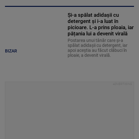
Și-a spălat adidașii cu
detergent și i-a luat în
picioare. L-a prins ploaia, iar
pățania lui a devenit virală
Postarea unui tânăr care și-a
spălat adidașii cu detergent, iar
apoi aceștia au făcut clăbuci în
BIZAR
ploaie, a devenit virală.