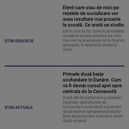
Elevii care stau de mici pe
rețelele de socializare vor
avea rezultate mai proaste
la școală. Ce arată un studiu
Elevii care îşi fac conturi pe rețelele
sociale în școala primară au note
mai mici la examenele de la final de
STIRI EDUCATIE
gimnaziu, în special la științe și
citire.
Primele două barje
scufundate în Dunăre. Cum
va fi deviat cursul apei spre
centrala de la Cernavodă
După zile de așteptare și amânări
repetate, operațiunea de
scufundare controlată a primelor
ȘTIRI ACTUALE
două barje în apropierea brațului
Bala de pe Dunăre a început vineri
după-amiază.