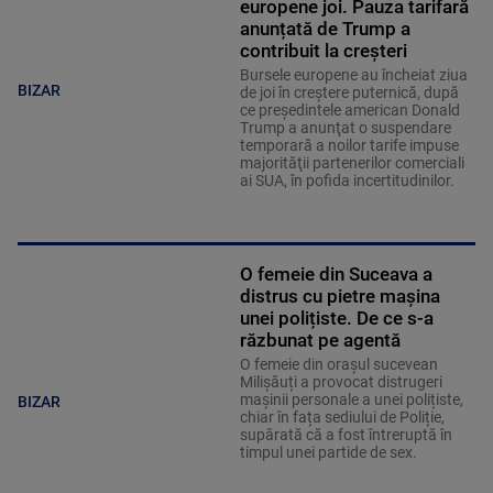
europene joi. Pauza tarifară
anunțată de Trump a
contribuit la creșteri
Bursele europene au încheiat ziua
BIZAR
de joi în creştere puternică, după
ce preşedintele american Donald
Trump a anunţat o suspendare
temporară a noilor tarife impuse
majorităţii partenerilor comerciali
ai SUA, în pofida incertitudinilor.
O femeie din Suceava a
distrus cu pietre mașina
unei polițiste. De ce s-a
răzbunat pe agentă
O femeie din orașul sucevean
Milișăuți a provocat distrugeri
mașinii personale a unei polițiste,
BIZAR
chiar în fața sediului de Poliție,
supărată că a fost întreruptă în
timpul unei partide de sex.