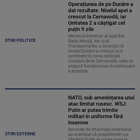
Operațiunea de pe Dunăre a
dat rezultate. Nivelul apei a
crescut la Cernavodă, iar
Unitatea 2 a câștigat cel
puțin 9 zile
Ministrul interimar al Apărării,
STIRI POLITICE
Radu Miruţă, dar şi al
Transporturilor, a anunţat că
nivelul Dunării a crescut cu 8
centimetri în zona centralei
nucleare de la Cernavodă, ceea ce
asigură funcţionarea în continuare
a acesteia.
NATO, sub amenințarea unui
atac limitat rusesc. WSJ:
Putin ar putea trimite
militari în uniforme fără
însemne
Serviciile de informații americane
STIRI EXTERNE
au avertizat că președintele rus
Vladimir Putin ar putea pune la