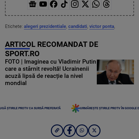
Etichete:
alegeri prezidentiale
,
candidati
,
victor ponta
,
ARTICOL RECOMANDAT DE
SPORT.RO
FOTO | Imaginea cu Vladimir Putin
care a stârnit revoltă! Ucrainenii
acuză lipsă de reacție la nivel
mondial
UGĂ ȘTIRILE PROTV CA SURSĂ PREFERATĂ
URMĂREȘTE ȘTIRILE PROTV ÎN GOOGLE 