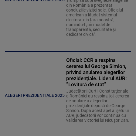
Trump să supravegheze alegerile
din România a prezentat
concluziile vizitei sale. Oficialul
american a lăudat sistemul
electoral din țara noastră,
numindu-l „un model de
transparență, securitate și
dedicare civică”.
Oficial: CCR a respins
cererea lui George Simion,
privind anularea alegerilor
prezidențiale. Liderul AUR:
”Lovitură de stat”
Judecătorii Curții Constituţionale
ALEGERI PREZIDENTIALE 2025
a României au respins, joi, cererea
de anulare a alegerilor
prezidenţiale depusă de George
Simion. După acest apel al șefului
AUR, judecătorii vor continua cu
validarea victoriei lui Nicușor Dan.