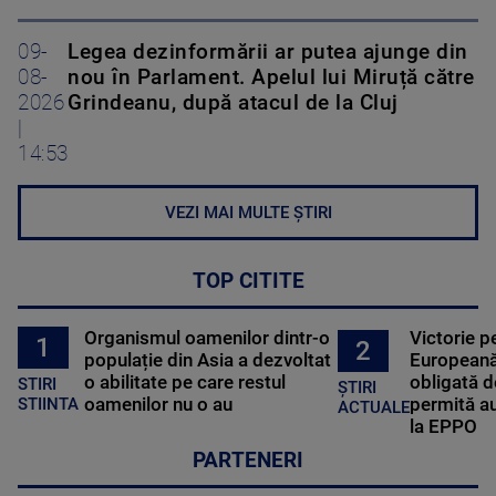
09-
Legea dezinformării ar putea ajunge din
08-
nou în Parlament. Apelul lui Miruță către
2026
Grindeanu, după atacul de la Cluj
|
14:53
VEZI MAI MULTE ȘTIRI
TOP CITITE
Organismul oamenilor dintr-o
Victorie p
1
2
populație din Asia a dezvoltat
Europeană
o abilitate pe care restul
obligată d
STIRI
ȘTIRI
oamenilor nu o au
permită au
STIINTA
ACTUALE
la EPPO
PARTENERI