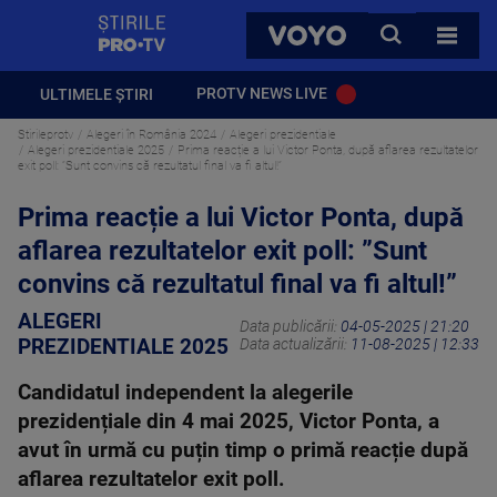
StirilePROTV
CAUTA
VOYO
TOATE 
PROTV NEWS LIVE
ULTIMELE ȘTIRI
Stirileprotv
Alegeri în România 2024
Alegeri prezidentiale
Alegeri prezidentiale 2025
Prima reacție a lui Victor Ponta, după aflarea rezultatelor
exit poll: ”Sunt convins că rezultatul final va fi altul!”
Prima reacție a lui Victor Ponta, după
aflarea rezultatelor exit poll: ”Sunt
convins că rezultatul final va fi altul!”
ALEGERI
Data publicării:
04-05-2025 | 21:20
PREZIDENTIALE 2025
Data actualizării:
11-08-2025 | 12:33
Candidatul independent la alegerile
prezidențiale din 4 mai 2025, Victor Ponta, a
avut în urmă cu puțin timp o primă reacție după
aflarea rezultatelor exit poll.