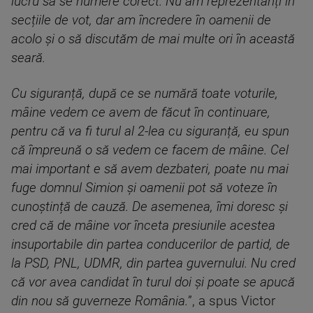
lucru să se numere corect. Nu am reprezentanți în
secțiile de vot, dar am încredere în oamenii de
acolo și o să discutăm de mai multe ori în această
seară.
Cu siguranță, după ce se numără toate voturile,
mâine vedem ce avem de făcut în continuare,
pentru că va fi turul al 2-lea cu siguranță, eu spun
că împreună o să vedem ce facem de mâine. Cel
mai important e să avem dezbateri, poate nu mai
fuge domnul Simion și oamenii pot să voteze în
cunoștință de cauză. De asemenea, îmi doresc și
cred că de mâine vor înceta presiunile acestea
insuportabile din partea conducerilor de partid, de
la PSD, PNL, UDMR, din partea guvernului. Nu cred
că vor avea candidat în turul doi și poate se apucă
din nou să guverneze România.
”, a spus Victor