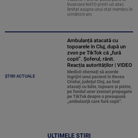
încercare NATO printr-un atac
limitat asupra unui stat membru în
următorii ani.
Ambulanță atacată cu
topoarele în Cluj, după un
zvon pe TikTok că „fură
copii”. Șoferul, rănit.
Reacția autorităților | VIDEO
Medicii chemaţi să acorde
ȘTIRI ACTUALE
îngrijiri unui pacient în Recea
Cristur, judeţul Cluj, au fost
atacaţi cu bâte, topoare şi pietre,
pe fondul unor zvonuri propagate
pe TikTok despre o presupusă
„ambulanţă care fură copii”.
ULTIMELE ȘTIRI