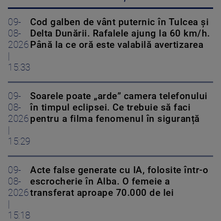
09-
Cod galben de vânt puternic în Tulcea și
08-
Delta Dunării. Rafalele ajung la 60 km/h.
2026
Până la ce oră este valabilă avertizarea
|
15:33
09-
Soarele poate „arde” camera telefonului
08-
în timpul eclipsei. Ce trebuie să faci
2026
pentru a filma fenomenul în siguranță
|
15:29
09-
Acte false generate cu IA, folosite într-o
08-
escrocherie în Alba. O femeie a
2026
transferat aproape 70.000 de lei
|
15:18