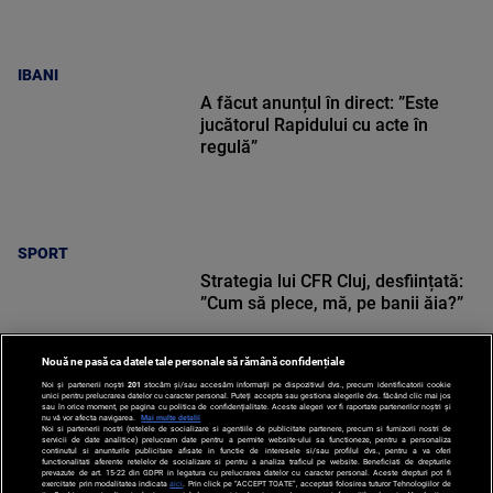
IBANI
A făcut anunțul în direct: ”Este
jucătorul Rapidului cu acte în
regulă”
SPORT
Strategia lui CFR Cluj, desființată:
”Cum să plece, mă, pe banii ăia?”
Nouă ne pasă ca datele tale personale să rămână confidențiale
Noi și partenerii noștri
201
stocăm și/sau accesăm informații pe dispozitivul dvs., precum identificatorii cookie
unici pentru prelucrarea datelor cu caracter personal. Puteți accepta sau gestiona alegerile dvs. făcând clic mai jos
sau în orice moment, pe pagina cu politica de confidențialitate. Aceste alegeri vor fi raportate partenerilor noștri și
nu vă vor afecta navigarea.
Mai multe detalii
SPORT
Noi si partenerii nostri (retelele de socializare si agentiile de publicitate partenere, precum si furnizorii nostri de
servicii de date analitice) prelucram date pentru a permite website-ului sa functioneze, pentru a personaliza
continutul si anunturile publicitare afisate in functie de interesele si/sau profilul dvs., pentru a va oferi
functionalitati aferente retelelor de socializare si pentru a analiza traficul pe website. Beneficiati de drepturile
prevazute de art. 15-22 din GDPR in legatura cu prelucrarea datelor cu caracter personal. Aceste drepturi pot fi
exercitate prin modalitatea indicata
aici
. Prin click pe “ACCEPT TOATE”, acceptati folosirea tuturor Tehnologiilor de