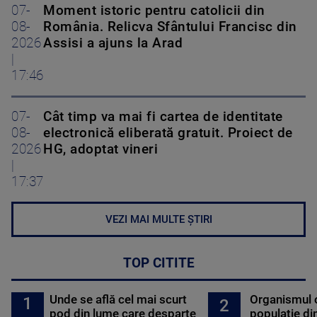
07-
Moment istoric pentru catolicii din
08-
România. Relicva Sfântului Francisc din
2026
Assisi a ajuns la Arad
|
17:46
07-
Cât timp va mai fi cartea de identitate
08-
electronică eliberată gratuit. Proiect de
2026
HG, adoptat vineri
|
17:37
VEZI MAI MULTE ȘTIRI
TOP CITITE
Unde se află cel mai scurt
Organismul 
1
2
pod din lume care desparte
populație di