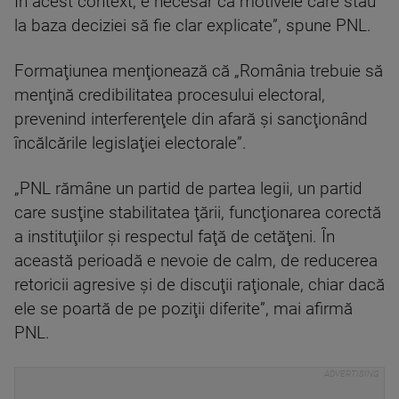
În acest context, e necesar ca motivele care stau
la baza deciziei să fie clar explicate”, spune PNL.
Formaţiunea menţionează că „România trebuie să
menţină credibilitatea procesului electoral,
prevenind interferenţele din afară şi sancţionând
încălcările legislaţiei electorale”.
„PNL rămâne un partid de partea legii, un partid
care susţine stabilitatea ţării, funcţionarea corectă
a instituţiilor şi respectul faţă de cetăţeni. În
această perioadă e nevoie de calm, de reducerea
retoricii agresive şi de discuţii raţionale, chiar dacă
ele se poartă de pe poziţii diferite”, mai afirmă
PNL.