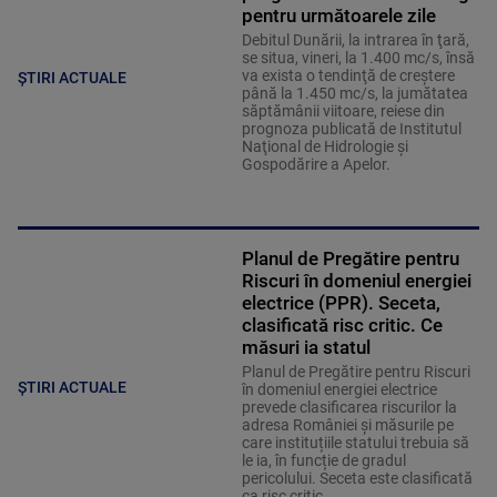
pentru următoarele zile
Debitul Dunării, la intrarea în ţară,
se situa, vineri, la 1.400 mc/s, însă
va exista o tendinţă de creştere
ȘTIRI ACTUALE
până la 1.450 mc/s, la jumătatea
săptămânii viitoare, reiese din
prognoza publicată de Institutul
Naţional de Hidrologie şi
Gospodărire a Apelor.
Planul de Pregătire pentru
Riscuri în domeniul energiei
electrice (PPR). Seceta,
clasificată risc critic. Ce
măsuri ia statul
Planul de Pregătire pentru Riscuri
ȘTIRI ACTUALE
în domeniul energiei electrice
prevede clasificarea riscurilor la
adresa României și măsurile pe
care instituțiile statului trebuia să
le ia, în funcție de gradul
pericolului. Seceta este clasificată
ca risc critic.