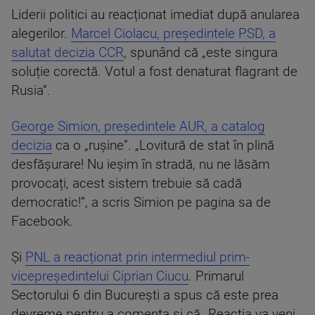
Liderii politici au reacționat imediat după anularea
alegerilor.
Marcel Ciolacu, președintele PSD, a
salutat decizia CCR
, spunând că „este singura
soluție corectă. Votul a fost denaturat flagrant de
Rusia”.
George Simion, președintele AUR, a catalog
decizia
ca o „rușine”. „Lovitură de stat în plină
desfășurare! Nu ieșim în stradă, nu ne lăsăm
provocați, acest sistem trebuie să cadă
democratic!”, a scris Simion pe pagina sa de
Facebook.
Și
PNL a reacționat prin intermediul prim-
vicepreședintelui Ciprian Ciucu
. Primarul
Sectorului 6 din București a spus că este prea
devreme pentru a comenta și că „Reacţia va veni