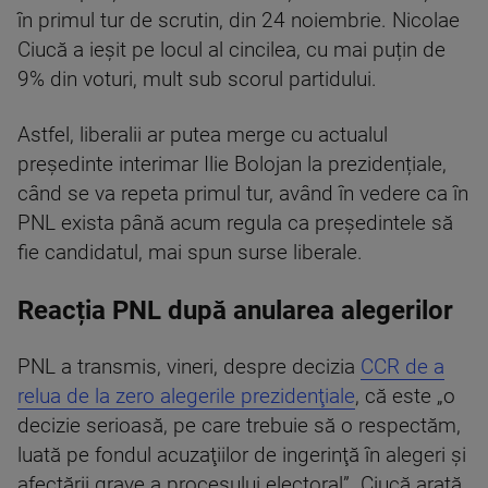
în primul tur de scrutin, din 24 noiembrie. Nicolae
Ciucă a ieșit pe locul al cincilea, cu mai puțin de
9% din voturi, mult sub scorul partidului.
Astfel, liberalii ar putea merge cu actualul
președinte interimar Ilie Bolojan la prezidențiale,
când se va repeta primul tur, având în vedere ca în
PNL exista până acum regula ca președintele să
fie candidatul, mai spun surse liberale.
Reacția PNL după anularea alegerilor
PNL a transmis, vineri, despre decizia
CCR de a
relua de la zero alegerile prezidenţiale
, că este „o
decizie serioasă, pe care trebuie să o respectăm,
luată pe fondul acuzaţiilor de ingerinţă în alegeri şi
afectării grave a procesului electoral”. Ciucă arată