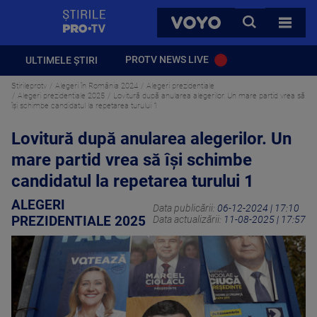
StirilePROTV
CAUTA
VOYO
TOATE 
PROTV NEWS LIVE
ULTIMELE ȘTIRI
Stirileprotv
Alegeri în România 2024
Alegeri prezidentiale
Alegeri prezidentiale 2025
Lovitură după anularea alegerilor. Un mare partid vrea să
își schimbe candidatul la repetarea turului 1
Lovitură după anularea alegerilor. Un
mare partid vrea să își schimbe
candidatul la repetarea turului 1
ALEGERI
Data publicării:
06-12-2024 | 17:10
PREZIDENTIALE 2025
Data actualizării:
11-08-2025 | 17:57