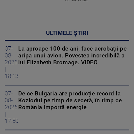
ULTIMELE ȘTIRI
07-
La aproape 100 de ani, face acrobații pe
08-
aripa unui avion. Povestea incredibilă a
2026
lui Elizabeth Bromage. VIDEO
|
18:13
07-
De ce Bulgaria are producție record la
08-
Kozlodui pe timp de secetă, în timp ce
2026
România importă energie
|
17:50