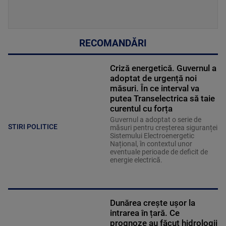
RECOMANDĂRI
Criză energetică. Guvernul a
adoptat de urgență noi
măsuri. În ce interval va
putea Transelectrica să taie
curentul cu forța
Guvernul a adoptat o serie de
STIRI POLITICE
măsuri pentru creșterea siguranței
Sistemului Electroenergetic
Național, în contextul unor
eventuale perioade de deficit de
energie electrică.
Dunărea crește ușor la
intrarea în țară. Ce
prognoze au făcut hidrologii