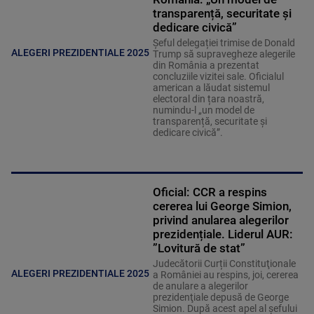
transparență, securitate și
dedicare civică”
Șeful delegației trimise de Donald
ALEGERI PREZIDENTIALE 2025
Trump să supravegheze alegerile
din România a prezentat
concluziile vizitei sale. Oficialul
american a lăudat sistemul
electoral din țara noastră,
numindu-l „un model de
transparență, securitate și
dedicare civică”.
Oficial: CCR a respins
cererea lui George Simion,
privind anularea alegerilor
prezidențiale. Liderul AUR:
”Lovitură de stat”
Judecătorii Curții Constituţionale
ALEGERI PREZIDENTIALE 2025
a României au respins, joi, cererea
de anulare a alegerilor
prezidenţiale depusă de George
Simion. După acest apel al șefului