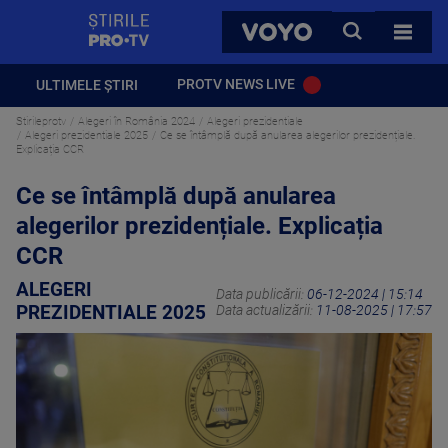
StirilePROTV
CAUTA
VOYO
TOATE 
PROTV NEWS LIVE
ULTIMELE ȘTIRI
Stirileprotv
Alegeri în România 2024
Alegeri prezidentiale
Alegeri prezidentiale 2025
Ce se întâmplă după anularea alegerilor prezidențiale.
Explicația CCR
Ce se întâmplă după anularea
alegerilor prezidențiale. Explicația
CCR
ALEGERI
Data publicării:
06-12-2024 | 15:14
PREZIDENTIALE 2025
Data actualizării:
11-08-2025 | 17:57