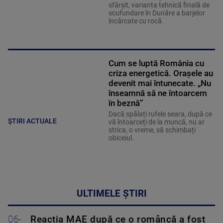
sfârșit, varianta tehnică finală de
scufundare în Dunăre a barjelor
încărcate cu rocă.
Cum se luptă România cu
criza energetică. Orașele au
devenit mai întunecate. „Nu
înseamnă să ne întoarcem
în beznă”
Dacă spălați rufele seara, după ce
ȘTIRI ACTUALE
vă întoarceți de la muncă, nu ar
strica, o vreme, să schimbați
obiceiul.
ULTIMELE ȘTIRI
06-
Reacția MAE după ce o româncă a fost