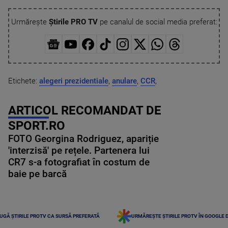
Urmărește
Știrile PRO TV
pe canalul de social media preferat:
Etichete:
alegeri prezidentiale
,
anulare
,
CCR
,
ARTICOL RECOMANDAT DE
SPORT.RO
FOTO Georgina Rodriguez, apariție
'interzisă' pe rețele. Partenera lui
CR7 s-a fotografiat în costum de
baie pe barcă
UGĂ ȘTIRILE PROTV CA SURSĂ PREFERATĂ
URMĂREȘTE ȘTIRILE PROTV ÎN GOOGLE 