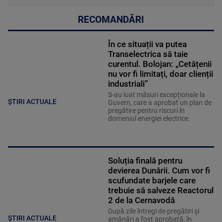
RECOMANDĂRI
În ce situații va putea
Transelectrica să taie
curentul. Bolojan: „Cetățenii
nu vor fi limitați, doar clienții
industriali”
S-au luat măsuri excepționale la
ȘTIRI ACTUALE
Guvern, care a aprobat un plan de
pregătire pentru riscuri în
domeniul energiei electrice.
Soluția finală pentru
devierea Dunării. Cum vor fi
scufundate barjele care
trebuie să salveze Reactorul
2 de la Cernavodă
După zile întregi de pregătiri și
ȘTIRI ACTUALE
amânări a fost aprobată, în