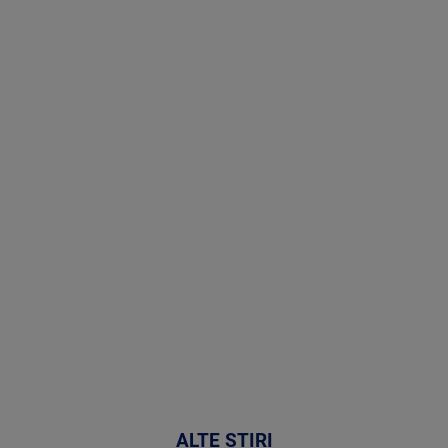
Stirile PRO
TV # 19.00 -
06 August
2026
MAI
MULTE
DETALII
47:43
ALTE ȘTIRI