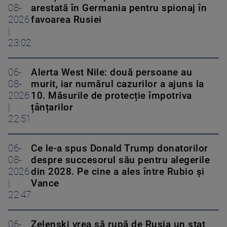
08-
arestată în Germania pentru spionaj în
2026
favoarea Rusiei
|
23:02
06-
Alerta West Nile: două persoane au
08-
murit, iar numărul cazurilor a ajuns la
2026
10. Măsurile de protecție împotriva
|
țânțarilor
22:51
06-
Ce le-a spus Donald Trump donatorilor
08-
despre succesorul său pentru alegerile
2026
din 2028. Pe cine a ales între Rubio și
|
Vance
22:47
06-
Zelenski vrea să rupă de Rusia un stat