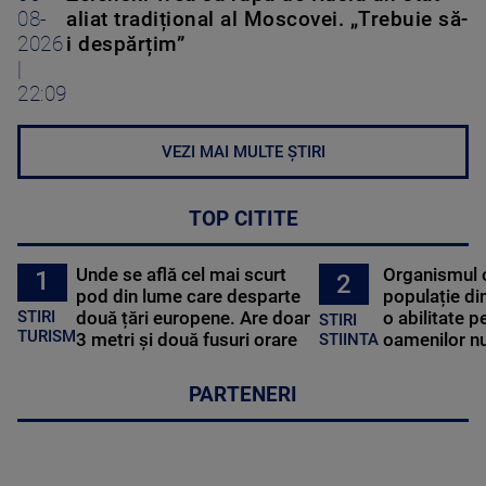
08-
aliat tradițional al Moscovei. „Trebuie să-
2026
i despărțim”
|
22:09
VEZI MAI MULTE ȘTIRI
TOP CITITE
Unde se află cel mai scurt
Organismul 
1
2
pod din lume care desparte
populație di
STIRI
două țări europene. Are doar
o abilitate p
STIRI
TURISM
3 metri și două fusuri orare
oamenilor nu
STIINTA
PARTENERI