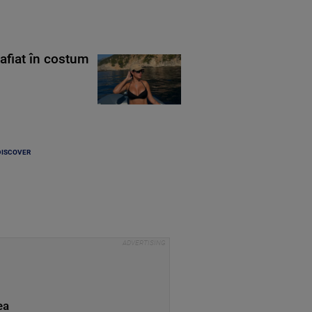
rafiat în costum
DISCOVER
ea