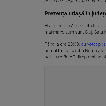
ce va da o legitimitate puternică
Prezența uriașă în jude
El a punctat că prezenţa la vot 
mai mare, cum sunt Cluj, Satu M
Până la ora 20:30,
au votat pes
primul tur de scrutin.Numărătoa
pot fi urmărite în timp real pe sit