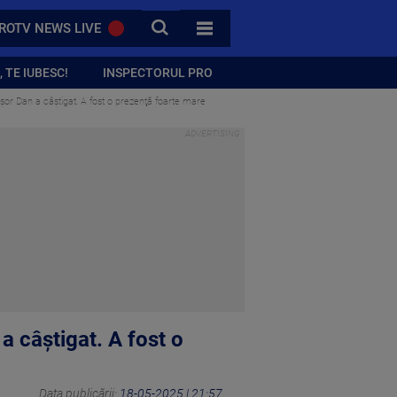
CAUTA
ROTV NEWS LIVE
TOATE CATEGORIILE
 TE IUBESC!
INSPECTORUL PRO
şor Dan a câştigat. A fost o prezenţă foarte mare
a câştigat. A fost o
Data publicării:
18-05-2025 | 21:57