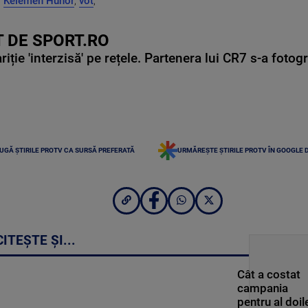
,
Kelemen Hunor
,
vot
,
 DE SPORT.RO
ie 'interzisă' pe rețele. Partenera lui CR7 s-a fotog
UGĂ ȘTIRILE PROTV CA SURSĂ PREFERATĂ
URMĂREȘTE ȘTIRILE PROTV ÎN GOOGLE 
CITEȘTE ȘI...
Cât a costat
campania
pentru al doil