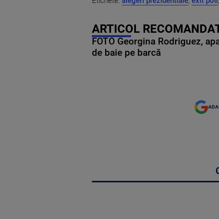
Etichete:
alegeri prezidentiale
,
exit poll
ARTICOL RECOMANDAT
FOTO Georgina Rodriguez, apariț
de baie pe barcă
ADA