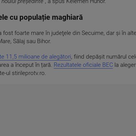
 noului preşedinte"
, a spus Kelemen Hunor.
țele cu populație maghiară
a fost foarte mare în judeţele din Secuime, dar şi în al
are, Sălaj sau Bihor.
te 11,5 milioane de alegători
, fiind depăşit numărul cel
rea a început în țară.
Rezultatele oficiale BEC
la aleger
e-ul stirileprotv.ro.