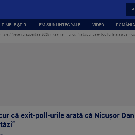
P
LTIMELE ȘTIRI
EMISIUNI INTEGRALE
VIDEO
ROMÂNIA,
ntiale
Alegeri prezidentiale 2025
Kelemen Hunor: „Mă bucur că exit-poll-urile arată că Nicu
 că exit-poll-urile arată că Nicuşor Dan 
tăzi”