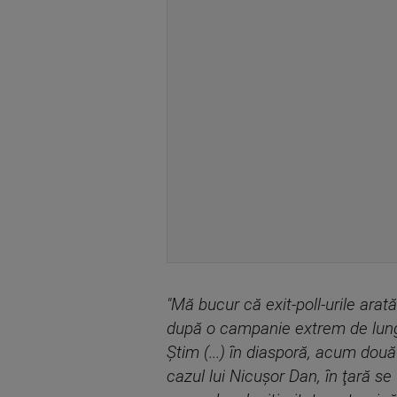
"Mă bucur că exit-poll-urile arat
după o campanie extrem de lungă
Ştim (...) în diasporă, acum două
cazul lui Nicuşor Dan, în ţară se