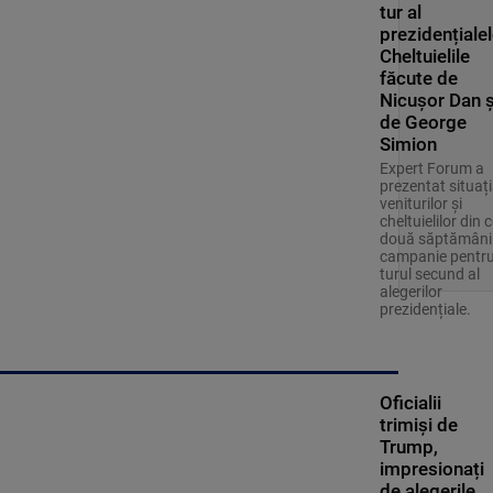
tur al
prezidențialel
Cheltuielile
făcute de
Nicușor Dan ș
de George
Simion
Expert Forum a
prezentat situaț
veniturilor și
cheltuielilor din c
două săptămâni
campanie pentr
turul secund al
alegerilor
prezidențiale.
Oficialii
trimiși de
Trump,
impresionați
de alegerile