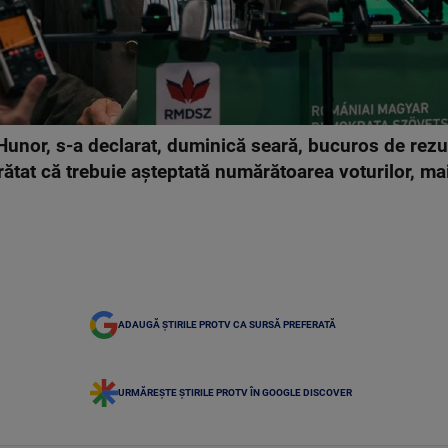
or, s-a declarat, duminică seară, bucuros de rezulta
arătat că trebuie aşteptată numărătoarea voturilor, ma
ADAUGĂ ȘTIRILE PROTV CA SURSĂ PREFERATĂ
URMĂREȘTE ȘTIRILE PROTV ÎN GOOGLE DISCOVER