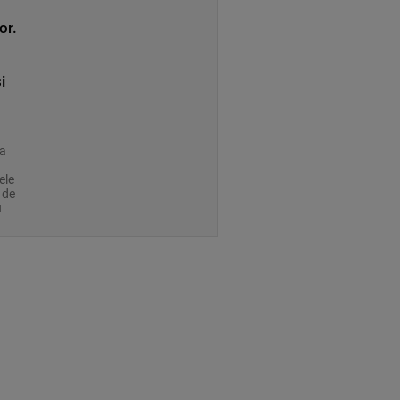
or.
i
ia
ele
 de
u