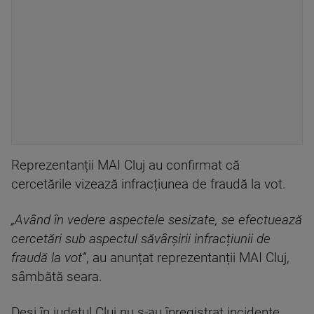
Reprezentanții MAI Cluj au confirmat că
cercetările vizează infracțiunea de fraudă la vot.
„Având în vedere aspectele sesizate, se efectuează
cercetări sub aspectul săvârșirii infracțiunii de
fraudă la vot”
, au anunțat reprezentanții MAI Cluj,
sâmbătă seara.
Deși în județul Cluj nu s-au înregistrat incidente,