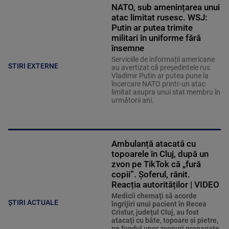
NATO, sub amenințarea unui
atac limitat rusesc. WSJ:
Putin ar putea trimite
militari în uniforme fără
însemne
Serviciile de informații americane
STIRI EXTERNE
au avertizat că președintele rus
Vladimir Putin ar putea pune la
încercare NATO printr-un atac
limitat asupra unui stat membru în
următorii ani.
Ambulanță atacată cu
topoarele în Cluj, după un
zvon pe TikTok că „fură
copii”. Șoferul, rănit.
Reacția autorităților | VIDEO
Medicii chemaţi să acorde
ȘTIRI ACTUALE
îngrijiri unui pacient în Recea
Cristur, judeţul Cluj, au fost
atacaţi cu bâte, topoare şi pietre,
pe fondul unor zvonuri propagate