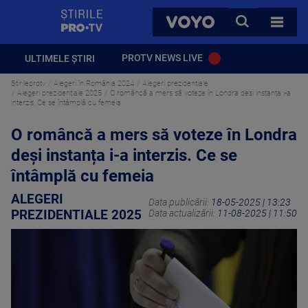
StirilePROTV
CAUTA
VOYO
TOATE 
PROTV NEWS LIVE
ULTIMELE ȘTIRI
Stirileprotv
Alegeri în România 2024
Alegeri prezidentiale
Alegeri prezidentiale 2025
O româncă a mers să voteze în Londra deși instanța i-a
interzis. Ce se întâmplă cu femeia
O româncă a mers să voteze în Londra
deși instanța i-a interzis. Ce se
întâmplă cu femeia
ALEGERI
Data publicării:
18-05-2025 | 13:23
PREZIDENTIALE 2025
Data actualizării:
11-08-2025 | 11:50