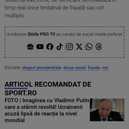
timp real orice tentativă de fraudă sau vot
multiplu.
Urmărește
Știrile PRO TV
pe canalul de social media preferat:
Etichete:
alegeri prezidentiale
,
dosar penal
,
frauda
,
vot
,
ARTICOL RECOMANDAT DE
SPORT.RO
FOTO | Imaginea cu Vladimir Putin
care a stârnit revoltă! Ucrainenii
acuză lipsă de reacție la nivel
mondial