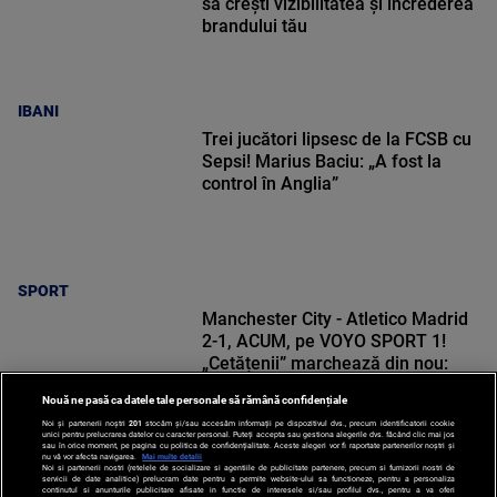
să crești vizibilitatea și încrederea
brandului tău
IBANI
Trei jucători lipsesc de la FCSB cu
Sepsi! Marius Baciu: „A fost la
control în Anglia”
SPORT
Manchester City - Atletico Madrid
2-1, ACUM, pe VOYO SPORT 1!
„Cetățenii” marchează din nou:
faze incredibile ale lui Semenyo
Nouă ne pasă ca datele tale personale să rămână confidențiale
Noi și partenerii noștri
201
stocăm și/sau accesăm informații pe dispozitivul dvs., precum identificatorii cookie
unici pentru prelucrarea datelor cu caracter personal. Puteți accepta sau gestiona alegerile dvs. făcând clic mai jos
sau în orice moment, pe pagina cu politica de confidențialitate. Aceste alegeri vor fi raportate partenerilor noștri și
nu vă vor afecta navigarea.
Mai multe detalii
SPORT
Noi si partenerii nostri (retelele de socializare si agentiile de publicitate partenere, precum si furnizorii nostri de
servicii de date analitice) prelucram date pentru a permite website-ului sa functioneze, pentru a personaliza
continutul si anunturile publicitare afisate in functie de interesele si/sau profilul dvs., pentru a va oferi