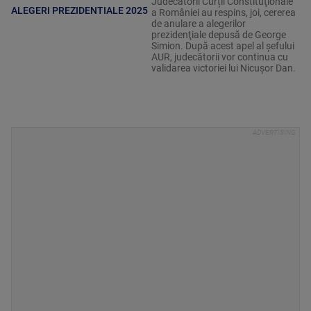
Judecătorii Curții Constituţionale
ALEGERI PREZIDENTIALE 2025
a României au respins, joi, cererea
de anulare a alegerilor
prezidenţiale depusă de George
Simion. După acest apel al șefului
AUR, judecătorii vor continua cu
validarea victoriei lui Nicușor Dan.