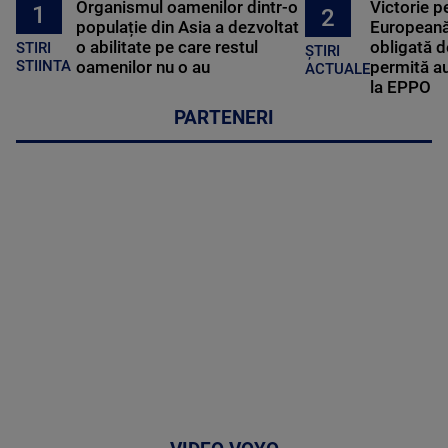
Organismul oamenilor dintr-o
Victorie p
1
2
populație din Asia a dezvoltat
Europeană
o abilitate pe care restul
obligată d
STIRI
ȘTIRI
oamenilor nu o au
permită au
STIINTA
ACTUALE
la EPPO
PARTENERI