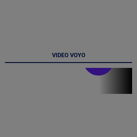
VIDEO VOYO
Stirile PRO TV
Stirile PRO
TV # 19.00 -