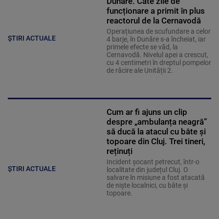
Dunăre. Câte zile de
funcționare a primit în plus
reactorul de la Cernavodă
Operațiunea de scufundare a celor
ȘTIRI ACTUALE
4 barje, în Dunăre s-a încheiat, iar
primele efecte se văd, la
Cernavodă. Nivelul apei a crescut,
cu 4 centimetri în dreptul pompelor
de răcire ale Unității 2.
Cum ar fi ajuns un clip
despre „ambulanța neagră”
să ducă la atacul cu bâte și
topoare din Cluj. Trei tineri,
reținuți
Incident șocant petrecut, într-o
ȘTIRI ACTUALE
localitate din județul Cluj. O
salvare în misiune a fost atacată
de niște localnici, cu bâte și
topoare.