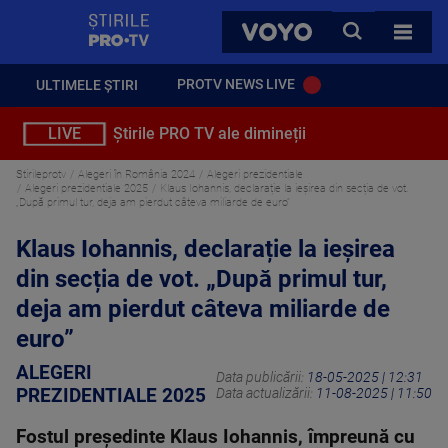
StirilePROTV
CAUTA
VOYO
TOATE 
PROTV NEWS LIVE
ULTIMELE ȘTIRI
LIVE
Știrile PRO TV ale dimineții
Stirileprotv
Alegeri în România 2024
Alegeri prezidentiale
Alegeri prezidentiale 2025
Klaus Iohannis, declarație la ieșirea din secția de vot.
„După primul tur, deja am pierdut câteva miliarde de euro”
Klaus Iohannis, declarație la ieșirea
din secția de vot. „După primul tur,
deja am pierdut câteva miliarde de
euro”
ALEGERI
Data publicării:
18-05-2025 | 12:31
PREZIDENTIALE 2025
Data actualizării:
11-08-2025 | 11:50
Fostul președinte Klaus Iohannis, împreună cu