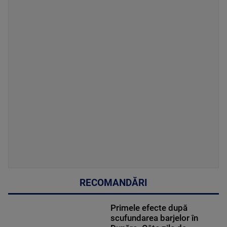
RECOMANDĂRI
Primele efecte după
scufundarea barjelor în