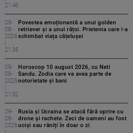
21:46
09-
Povestea emoționantă a unui golden
08-
retriever și a unui rățoi. Prietenia care i-a
2026
schimbat viața cățelușei
|
21:35
09-
Horoscop 10 august 2026, cu Neti
08-
Sandu. Zodia care va avea parte de
2026
notorietate și bani
|
21:32
09-
Rusia și Ucraina se atacă fără oprire cu
08-
drone și rachete. Zeci de oameni au fost
2026
uciși sau răniți în doar o zi
|