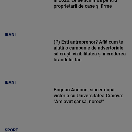
în 2026: ce se schimbă pentru
proprietarii de case și firme
IBANI
(P) Ești antreprenor? Află cum te
ajută o campanie de advertoriale
să crești vizibilitatea și încrederea
brandului tău
IBANI
Bogdan Andone, sincer după
victoria cu Universitatea Craiova:
”Am avut șansă, noroc!”
SPORT