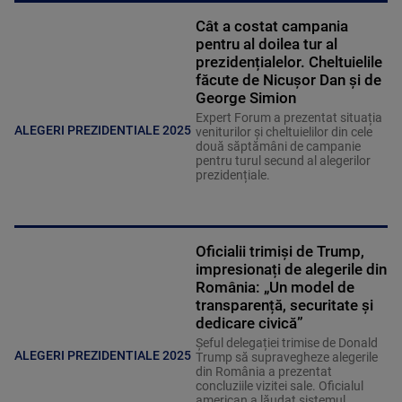
Cât a costat campania
pentru al doilea tur al
prezidențialelor. Cheltuielile
făcute de Nicușor Dan și de
George Simion
Expert Forum a prezentat situația
ALEGERI PREZIDENTIALE 2025
veniturilor și cheltuielilor din cele
două săptămâni de campanie
pentru turul secund al alegerilor
prezidențiale.
Oficialii trimiși de Trump,
impresionați de alegerile din
România: „Un model de
transparență, securitate și
dedicare civică”
Șeful delegației trimise de Donald
ALEGERI PREZIDENTIALE 2025
Trump să supravegheze alegerile
din România a prezentat
concluziile vizitei sale. Oficialul
american a lăudat sistemul