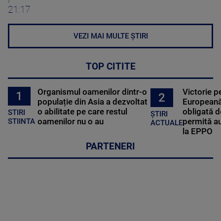
21:17
VEZI MAI MULTE ȘTIRI
TOP CITITE
Organismul oamenilor dintr-o
Victorie p
1
2
populație din Asia a dezvoltat
Europeană
o abilitate pe care restul
obligată d
STIRI
ȘTIRI
oamenilor nu o au
permită au
STIINTA
ACTUALE
la EPPO
PARTENERI