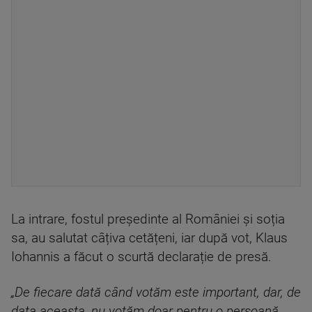
La intrare, fostul președinte al României și soția
sa, au salutat câțiva cetățeni, iar după vot, Klaus
Iohannis a făcut o scurtă declarație de presă.
„De fiecare dată când votăm este important, dar, de
data aceasta, nu votăm doar pentru o persoană