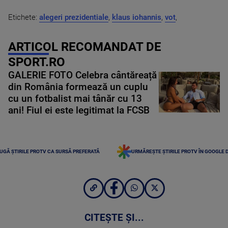
Etichete:
alegeri prezidentiale
,
klaus iohannis
,
vot
,
ARTICOL RECOMANDAT DE
SPORT.RO
GALERIE FOTO Celebra cântăreață
din România formează un cuplu
cu un fotbalist mai tânăr cu 13
ani! Fiul ei este legitimat la FCSB
UGĂ ȘTIRILE PROTV CA SURSĂ PREFERATĂ
URMĂREȘTE ȘTIRILE PROTV ÎN GOOGLE 
CITEȘTE ȘI...