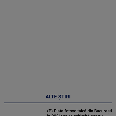
09 August
2026
MAI
MULTE
DETALII
31:15
ALTE ȘTIRI
(P) Piața fotovoltaică din București