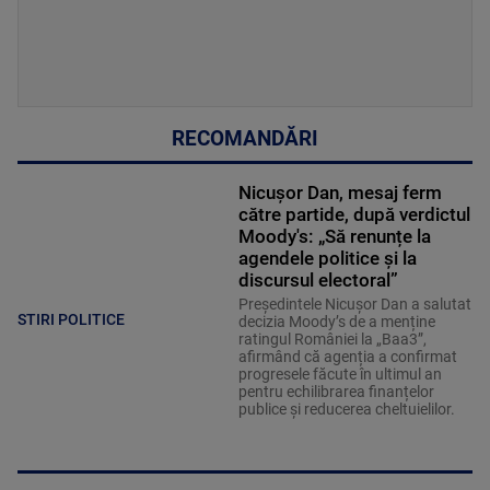
RECOMANDĂRI
Nicușor Dan, mesaj ferm
către partide, după verdictul
Moody's: „Să renunțe la
agendele politice şi la
discursul electoral”
Președintele Nicușor Dan a salutat
STIRI POLITICE
decizia Moody’s de a menține
ratingul României la „Baa3”,
afirmând că agenția a confirmat
progresele făcute în ultimul an
pentru echilibrarea finanțelor
publice și reducerea cheltuielilor.