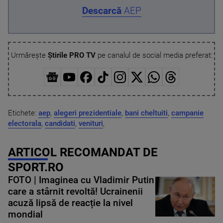
Descarcă
AEP
Urmărește
Știrile PRO TV
pe canalul de social media preferat:
Etichete:
aep
,
alegeri prezidentiale
,
bani cheltuiti
,
campanie
electorala
,
candidati
,
venituri
,
ARTICOL RECOMANDAT DE
SPORT.RO
FOTO | Imaginea cu Vladimir Putin
care a stârnit revoltă! Ucrainenii
acuză lipsă de reacție la nivel
mondial