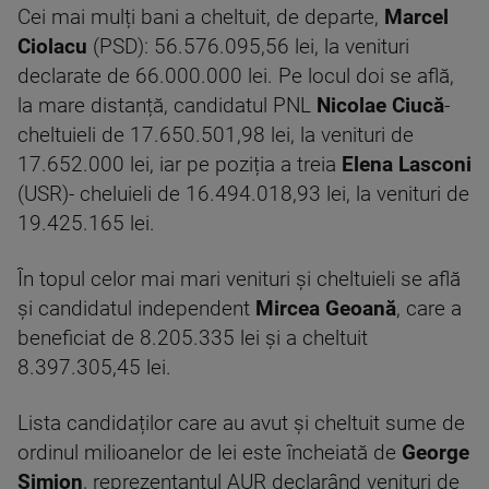
Cei mai mulți bani a cheltuit, de departe,
Marcel
Ciolacu
(PSD): 56.576.095,56 lei, la venituri
declarate de 66.000.000 lei. Pe locul doi se află,
la mare distanță, candidatul PNL
Nicolae Ciucă
-
cheltuieli de 17.650.501,98 lei, la venituri de
17.652.000 lei, iar pe poziția a treia
Elena Lasconi
(USR)- cheluieli de 16.494.018,93 lei, la venituri de
19.425.165 lei.
În topul celor mai mari venituri și cheltuieli se află
și candidatul independent
Mircea Geoană
, care a
beneficiat de 8.205.335 lei și a cheltuit
8.397.305,45 lei.
Lista candidaților care au avut și cheltuit sume de
ordinul milioanelor de lei este încheiată de
George
Simion
, reprezentantul AUR declarând venituri de