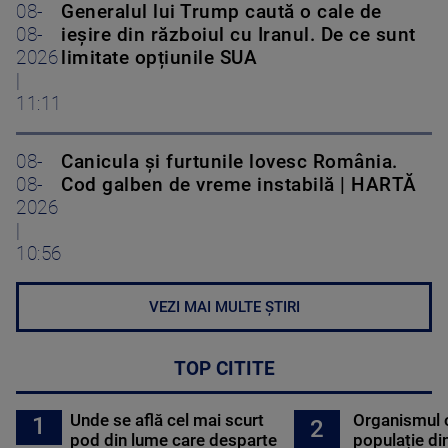
08-
Generalul lui Trump caută o cale de
08-
ieșire din războiul cu Iranul. De ce sunt
2026
limitate opțiunile SUA
|
11:11
08-
Canicula și furtunile lovesc România.
08-
Cod galben de vreme instabilă | HARTĂ
2026
|
10:56
VEZI MAI MULTE ȘTIRI
TOP CITITE
Unde se află cel mai scurt
Organismul 
1
2
pod din lume care desparte
populație di