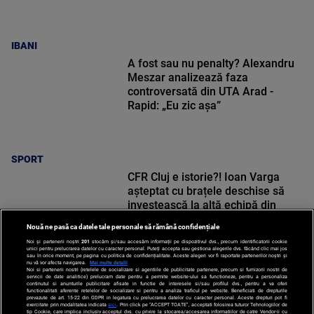
IBANI
A fost sau nu penalty? Alexandru
Meszar analizează faza
controversată din UTA Arad -
Rapid: „Eu zic așa”
SPORT
CFR Cluj e istorie?! Ioan Varga
așteptat cu brațele deschise să
investească la altă echipă din
Superliga
Nouă ne pasă ca datele tale personale să rămână confidențiale
Noi și partenerii noștri
201
stocăm și/sau accesăm informații pe dispozitivul dvs., precum identificatorii cookie
unici pentru prelucrarea datelor cu caracter personal. Puteți accepta sau gestiona alegerile dvs. făcând clic mai jos
sau în orice moment, pe pagina cu politica de confidențialitate. Aceste alegeri vor fi raportate partenerilor noștri și
nu vă vor afecta navigarea.
Mai multe detalii
Noi si partenerii nostri (retelele de socializare si agentiile de publicitate partenere, precum si furnizorii nostri de
SPORT
servicii de date analitice) prelucram date pentru a permite website-ului sa functioneze, pentru a personaliza
continutul si anunturile publicitare afisate in functie de interesele si/sau profilul dvs., pentru a va oferi
functionalitati aferente retelelor de socializare si pentru a analiza traficul pe website. Beneficiati de drepturile
prevazute de art. 15-22 din GDPR in legatura cu prelucrarea datelor cu caracter personal. Aceste drepturi pot fi
exercitate prin modalitatea indicata
aici
. Prin click pe “ACCEPT TOATE”, acceptati folosirea tuturor Tehnologiilor de
tip Cookie, care implica inclusiv acceptul dvs. cu privire la stocarea/accesarea informatiilor de catre Vendor-ii cu