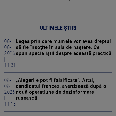
ULTIMELE ȘTIRI
08-
Legea prin care mamele vor avea dreptul
08-
să fie însoțite în sala de naștere. Ce
2026
spun specialiștii despre această practică
|
11:31
08-
„Alegerile pot fi falsificate”. Attal,
08-
candidatul francez, avertizează după o
2026
nouă operațiune de dezinformare
|
rusească
11:15