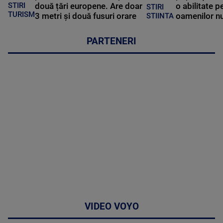
STIRI
două țări europene. Are doar
o abilitate p
STIRI
TURISM
3 metri și două fusuri orare
oamenilor nu
STIINTA
PARTENERI
VIDEO VOYO