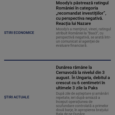
Moody’s păstrează ratingul
României în categoria
„recomandat investiţiilor”,
cu perspectiva negativă.
Reacția lui Nazare
Moody's a menţinut, vineri, ratingul
STIRI ECONOMICE
atribuit României la "Baa3", cu
perspectivă negativă, se arată într-
un comunicat al agenţiei de
evaluare financiară.
Dunărea rămâne la
Cernavodă la nivelul din 3
august. În Ungaria, debitul a
crescut cu 6 centimetri în
ultimele 3 zile la Paks
După zile de așteptare și amânări
ȘTIRI ACTUALE
repetate, ieri după-amiază a
început operațiunea de
scufundare controlată a primelor
două barje, în apropierea brațului
Bala de pe Dunăre.